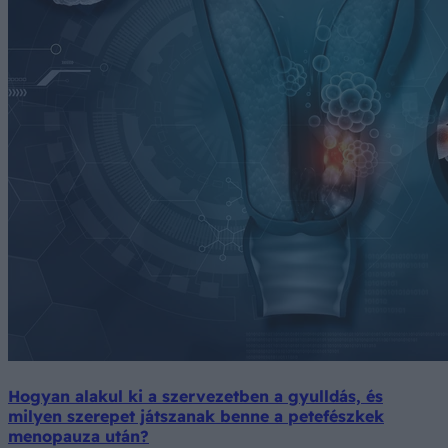
Hogyan alakul ki a szervezetben a gyulldás, és
milyen szerepet játszanak benne a petefészkek
menopauza után?