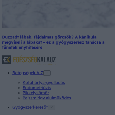
Duzzadt lábak, fájdalmas görcsök? A kánikula
megviseli a lábakat - ez a gyógyszerész tanácsa a
tünetek enyhítésére
Betegségek A-Z
Kötőhártya-gyulladás
Endometriózis
Pikkelysömör
Pajzsmirigy alulműködés
Gyógyszerkereső*