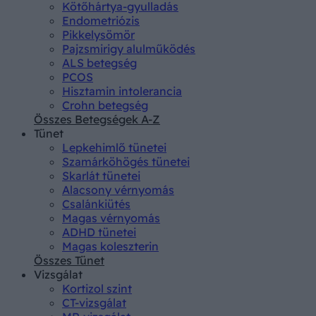
Kötőhártya-gyulladás
Endometriózis
Pikkelysömör
Pajzsmirigy alulműködés
ALS betegség
PCOS
Hisztamin intolerancia
Crohn betegség
Összes Betegségek A-Z
Tünet
Lepkehimlő tünetei
Szamárköhögés tünetei
Skarlát tünetei
Alacsony vérnyomás
Csalánkiütés
Magas vérnyomás
ADHD tünetei
Magas koleszterin
Összes Tünet
Vizsgálat
Kortizol szint
CT-vizsgálat