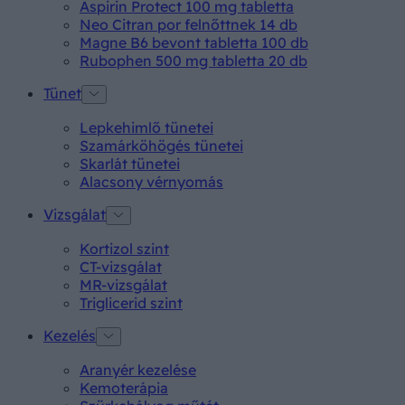
Aspirin Protect 100 mg tabletta
Neo Citran por felnőttnek 14 db
Magne B6 bevont tabletta 100 db
Rubophen 500 mg tabletta 20 db
Tünet
Lepkehimlő tünetei
Szamárköhögés tünetei
Skarlát tünetei
Alacsony vérnyomás
Vizsgálat
Kortizol szint
CT-vizsgálat
MR-vizsgálat
Triglicerid szint
Kezelés
Aranyér kezelése
Kemoterápia