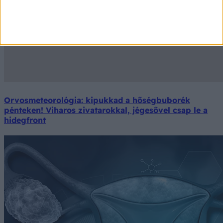
Orvosmeteorológia: kipukkad a hőségbuborék
pénteken! Viharos zivatarokkal, jégesővel csap le a
hidegfront