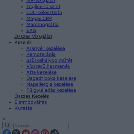
MR-vizsgálat
Triglicerid szint
LDL-koleszterin
Magas CRP
Mammográfia
EKG
Összes Vizsgálat
Kezelés
Aranyér kezelése
Kemoterápia
Szürkehályog műtét
Vízszerű hasmenés
Afta kezelése
Dagadt boka kezelése
Napallergia kezelése
Fülgyulladás kezelése
Összes Kezelés
Életmódváltás
Kutatás