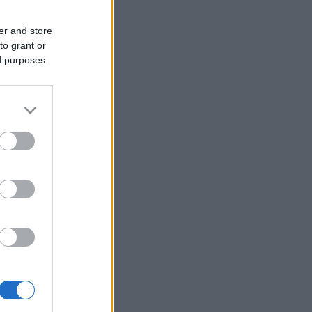
er and store
to grant or
ed purposes