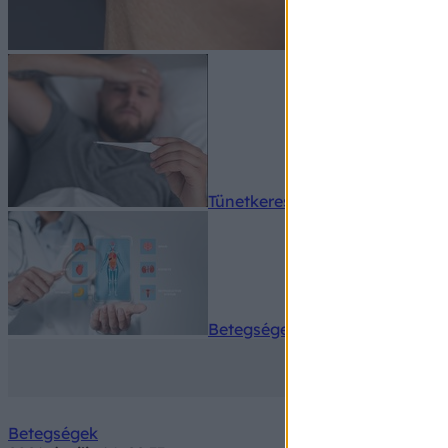
Tünetkereső
Betegségek A-Z
Betegségek