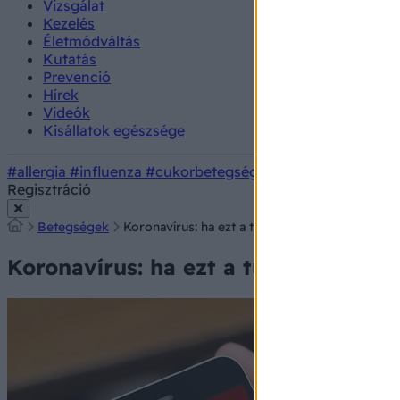
Vizsgálat
Kezelés
Életmódváltás
Kutatás
Prevenció
Hírek
Videók
Kisállatok egészsége
#allergia
#influenza
#cukorbetegség
#orvosmeteorológi
Regisztráció
Betegségek
Koronavírus: ha ezt a tünetet észleli, azonnal 
Koronavírus: ha ezt a tünetet észlel