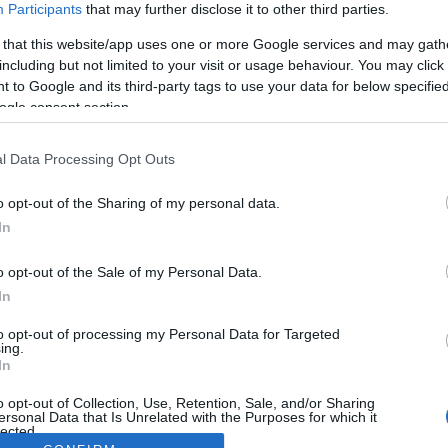
Participants
that may further disclose it to other third parties.
 that this website/app uses one or more Google services and may gath
including but not limited to your visit or usage behaviour. You may click 
 to Google and its third-party tags to use your data for below specifi
ogle consent section.
l Data Processing Opt Outs
o opt-out of the Sharing of my personal data.
In
o opt-out of the Sale of my Personal Data.
In
to opt-out of processing my Personal Data for Targeted
ing.
In
o opt-out of Collection, Use, Retention, Sale, and/or Sharing
ersonal Data that Is Unrelated with the Purposes for which it
lected.