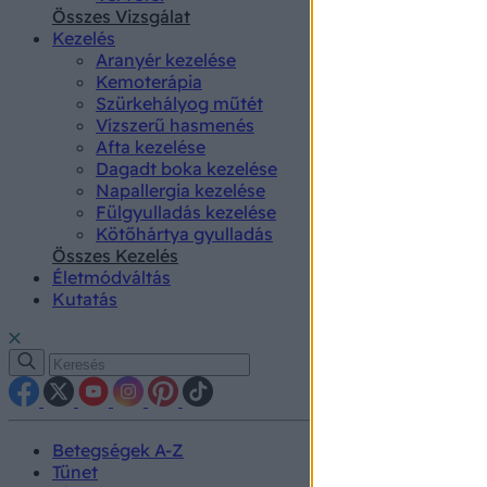
authenti
Összes Vizsgálat
Kezelés
Aranyér kezelése
Kemoterápia
Szürkehályog műtét
Vízszerű hasmenés
Afta kezelése
Dagadt boka kezelése
Napallergia kezelése
Fülgyulladás kezelése
Kötőhártya gyulladás
Összes Kezelés
Életmódváltás
Kutatás
Betegségek A-Z
Tünet