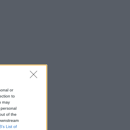
sonal or
ection to
ou may
 personal
out of the
 downstream
B’s List of