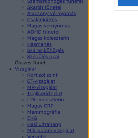
Opted 
Szamárköhögés tünetei
Skarlát tünetei
Alacsony vérnyomás
Google 
Csalánkiütés
Magas vérnyomás
I want t
ADHD tünetei
web or d
Magas koleszterin
Hasmenés
I want t
Száraz köhögés
purpose
Szédülés okai
Összes Tünet
I want 
Vizsgálat
Kortizol szint
I want t
CT-vizsgálat
web or d
MR-vizsgálat
Triglicerid szint
LDL-koleszterin
I want t
Magas CRP
or app.
Mammográfia
EKG
I want t
Hasi ultrahang
Mikrobiom vizsgálat
I want t
Vérvétel