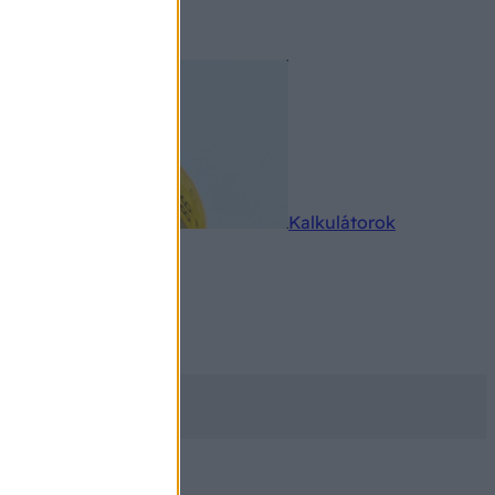
rkereső
Kalkulátorok