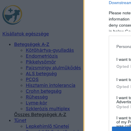
Downstream 
Please note
information 
deny consent
in below Go
Kisállatok egészsége
Betegségek A-Z
Persona
Kötőhártya-gyulladás
Endometriózis
I want t
Pikkelysömör
Opted 
Pajzsmirigy alulműködés
ALS betegség
PCOS
I want t
Hisztamin intolerancia
Opted 
Crohn betegség
Rühesség
I want 
Advertis
Lyme-kór
Opted 
Szklerózis multiplex
Összes Betegségek A-Z
I want t
Tünet
of my P
Lepkehimlő tünetei
was col