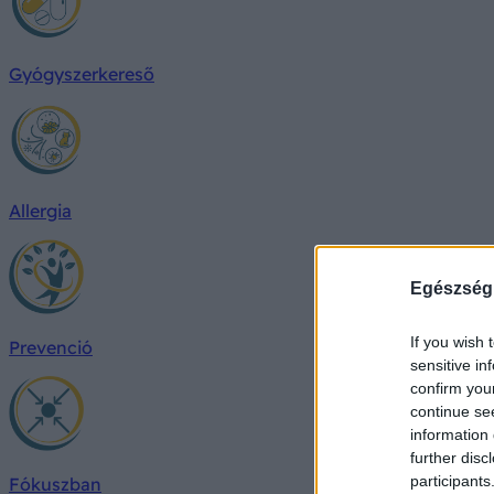
Gyógyszerkereső
Allergia
Egészség
If you wish 
Prevenció
sensitive in
confirm you
continue se
information 
further disc
participants
Fókuszban