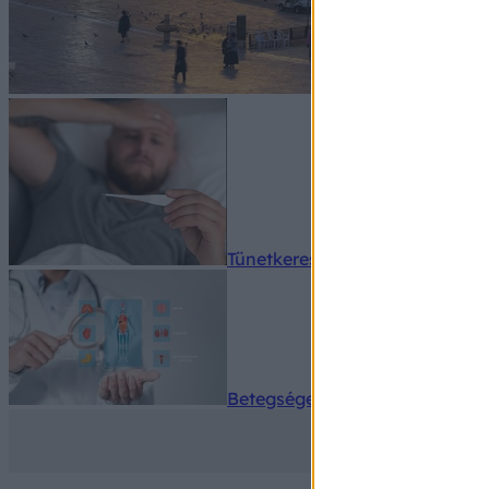
Tünetkereső
Betegségek A-Z