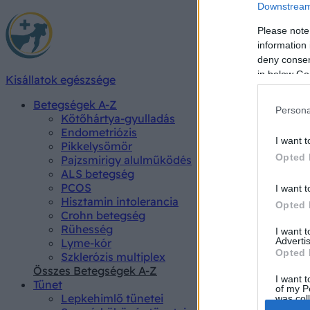
Downstream 
Please note
information 
deny consent
in below Go
Kisállatok egészsége
Betegségek A-Z
Persona
Kötőhártya-gyulladás
Endometriózis
I want t
Pikkelysömör
Opted 
Pajzsmirigy alulműködés
ALS betegség
PCOS
I want t
Hisztamin intolerancia
Opted 
Crohn betegség
Rühesség
I want 
Advertis
Lyme-kór
Opted 
Szklerózis multiplex
Összes Betegségek A-Z
I want t
Tünet
of my P
Lepkehimlő tünetei
was col