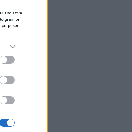
er and store
to grant or
ed purposes