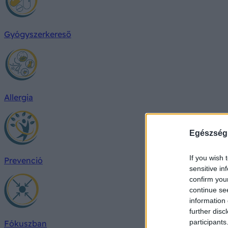
Gyógyszerkereső
Allergia
Egészség
If you wish 
Prevenció
sensitive in
confirm you
continue se
information 
further disc
participants
Fókuszban