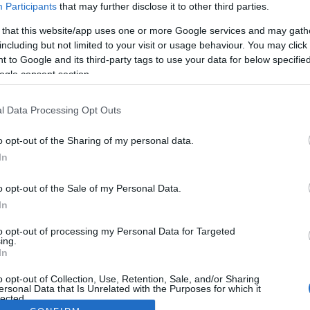
Participants
that may further disclose it to other third parties.
 that this website/app uses one or more Google services and may gath
including but not limited to your visit or usage behaviour. You may click 
 to Google and its third-party tags to use your data for below specifi
ogle consent section.
l Data Processing Opt Outs
o opt-out of the Sharing of my personal data.
In
o opt-out of the Sale of my Personal Data.
In
to opt-out of processing my Personal Data for Targeted
ing.
In
o opt-out of Collection, Use, Retention, Sale, and/or Sharing
ersonal Data that Is Unrelated with the Purposes for which it
lected.