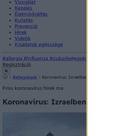
Vizsgálat
Kezelés
Életmódváltás
Kutatás
Prevenció
Hírek
Videók
Kisállatok egészsége
#allergia
#influenza
#cukorbetegség
#orvosmeteorológi
Regisztráció
Betegségek
Koronavírus: Izraelben elindult a következő h
Friss koronavírus hírek ma
Koronavírus: Izraelben elindult a k