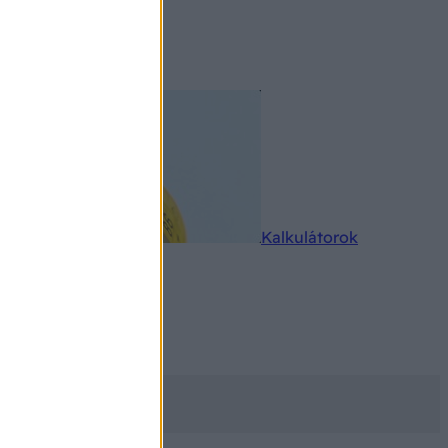
rkereső
Kalkulátorok