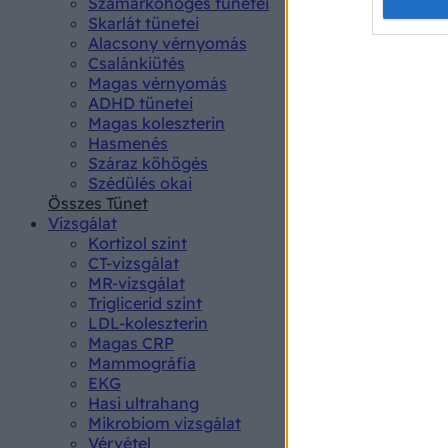
Opted 
Szamárköhögés tünetei
Skarlát tünetei
Alacsony vérnyomás
Google 
Csalánkiütés
Magas vérnyomás
I want t
ADHD tünetei
web or d
Magas koleszterin
Hasmenés
I want t
Száraz köhögés
purpose
Szédülés okai
Összes Tünet
I want 
Vizsgálat
Kortizol szint
I want t
CT-vizsgálat
web or d
MR-vizsgálat
Triglicerid szint
LDL-koleszterin
I want t
Magas CRP
or app.
Mammográfia
EKG
I want t
Hasi ultrahang
Mikrobiom vizsgálat
I want t
Vérvétel