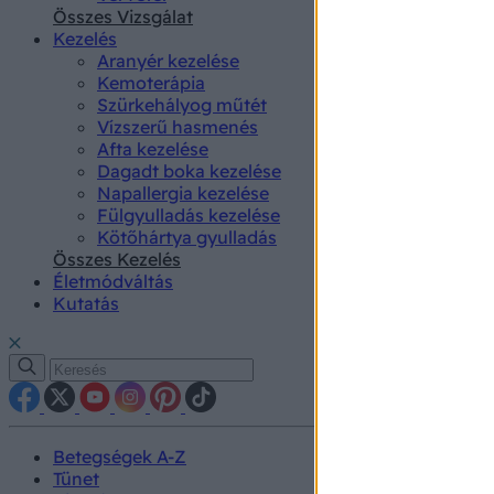
authenti
Összes Vizsgálat
Kezelés
Aranyér kezelése
Kemoterápia
Szürkehályog műtét
Vízszerű hasmenés
Afta kezelése
Dagadt boka kezelése
Napallergia kezelése
Fülgyulladás kezelése
Kötőhártya gyulladás
Összes Kezelés
Életmódváltás
Kutatás
Betegségek A-Z
Tünet