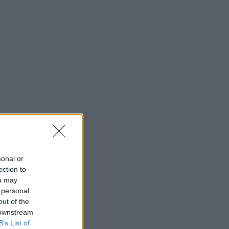
sonal or
ection to
ou may
 personal
out of the
 downstream
B’s List of