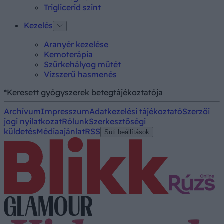
Triglicerid szint
Kezelés
Aranyér kezelése
Kemoterápia
Szürkehályog műtét
Vízszerű hasmenés
*Keresett gyógyszerek betegtájékoztatója
Archívum
Impresszum
Adatkezelési tájékoztató
Szerzői
jogi nyilatkozat
Rólunk
Szerkesztőségi
küldetés
Médiaajánlat
RSS
Süti beállítások