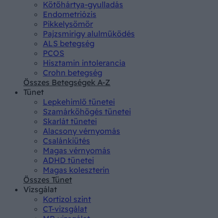
Kötőhártya-gyulladás
Endometriózis
Pikkelysömör
Pajzsmirigy alulműködés
ALS betegség
PCOS
Hisztamin intolerancia
Crohn betegség
Összes Betegségek A-Z
Tünet
Lepkehimlő tünetei
Szamárköhögés tünetei
Skarlát tünetei
Alacsony vérnyomás
Csalánkiütés
Magas vérnyomás
ADHD tünetei
Magas koleszterin
Összes Tünet
Vizsgálat
Kortizol szint
CT-vizsgálat