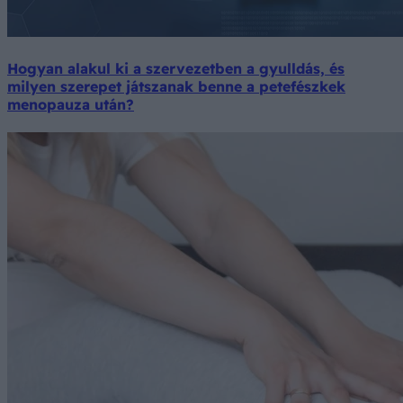
Hogyan alakul ki a szervezetben a gyulldás, és
milyen szerepet játszanak benne a petefészkek
menopauza után?