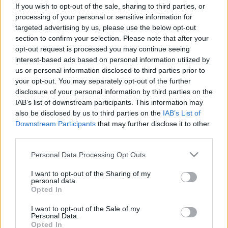
Koronavírus: Izraelben sem lesz
If you wish to opt-out of the sale, sharing to third parties, or
kötelező a maszk
processing of your personal or sensitive information for
targeted advertising by us, please use the below opt-out
section to confirm your selection. Please note that after your
opt-out request is processed you may continue seeing
interest-based ads based on personal information utilized by
us or personal information disclosed to third parties prior to
your opt-out. You may separately opt-out of the further
disclosure of your personal information by third parties on the
IAB’s list of downstream participants. This information may
also be disclosed by us to third parties on the
IAB’s List of
Downstream Participants
that may further disclose it to other
third parties.
Please note that this website/app uses one or more Google
Personal Data Processing Opt Outs
services and may gather and store information including but
not limited to your visit or usage behaviour. You may click to
I want to opt-out of the Sharing of my
personal data.
grant or deny consent to Google and its third-party tags to
Opted In
use your data for below specified purposes in below Google
consent section.
I want to opt-out of the Sale of my
Personal Data.
Opted In