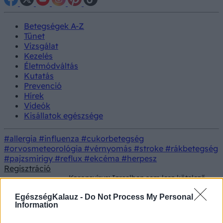
Betegségek A-Z
Tünet
Vizsgálat
Kezelés
Életmódváltás
Kutatás
Prevenció
Hírek
Videók
Kisállatok egészsége
#allergia
#influenza
#cukorbetegség
#orvosmeteorológia
#vérnyomás
#stroke
#rákbetegség
#pajzsmirigy
#reflux
#ekcéma
#herpesz
Regisztráció
Koronavírus: Izraelben sem lesz kötelező
Betegségek
a maszk
EgészségKalauz -
Do Not Process My Personal
Friss koronavírus hírek ma
Information