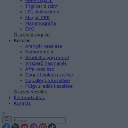
MR-vizsgálat
Triglicerid szint
LDL-koleszterin
Magas CRP
Mammográfia
EKG
Összes Vizsgálat
Kezelés
Aranyér kezelése
Kemoterápia
Szürkehályog műtét
Vízszerű hasmenés
Afta kezelése
Dagadt boka kezelése
Napallergia kezelése
Fülgyulladás kezelése
Összes Kezelés
Életmódváltás
Kutatás