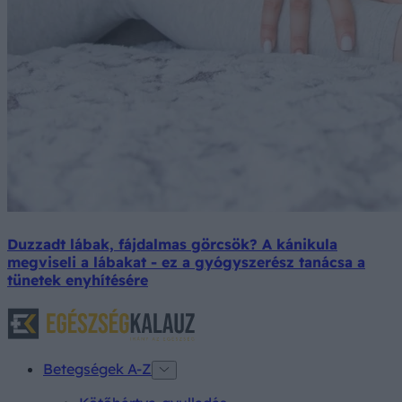
Duzzadt lábak, fájdalmas görcsök? A kánikula
megviseli a lábakat - ez a gyógyszerész tanácsa a
tünetek enyhítésére
Betegségek A-Z