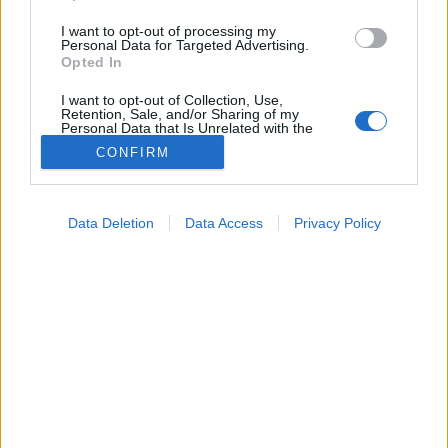
I want to opt-out of processing my
Personal Data for Targeted Advertising.
Opted In
I want to opt-out of Collection, Use,
Retention, Sale, and/or Sharing of my
Personal Data that Is Unrelated with the
Purposes for which it was collected.
CONFIRM
Opted Out
Betegségek
Google consents
2022. április 21. 16:04
Data Deletion
Data Access
Privacy Policy
I want to allow Google to enable storage
Megosztás
Küldés
Küldés Messengeren
related to advertising like cookies on web or
device identifiers in apps.
Izraelben megszüntetik az eddig általánosan minden
I want to allow my user data to be sent to
zárt nyilvános térben érvényes maszkiviselési
Google for online advertising purposes.
kötelezettséget - jelentette a Maárív című újság
I want to allow Google to send me
hírportálja.
personalized advertising.
I want to allow Google to enable storage