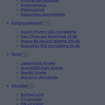
Kötőhártya-gyulladás
Endometriózis
Pikkelysömör
Pajzsmirigy alulműködés
Gyógyszerkereső*
Aspirin Protect 100 mg tabletta
Neo Citran por felnőttnek 14 db
Magne B6 bevont tabletta 100 db
Rubophen 500 mg tabletta 20 db
Tünet
Lepkehimlő tünetei
Szamárköhögés tünetei
Skarlát tünetei
Alacsony vérnyomás
Vizsgálat
Kortizol szint
CT-vizsgálat
MR-vizsgálat