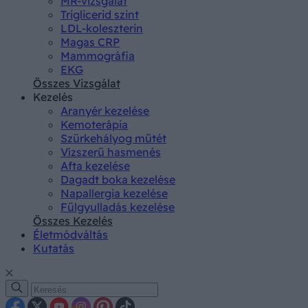
MR-vizsgálat
Triglicerid szint
LDL-koleszterin
Magas CRP
Mammográfia
EKG
Összes Vizsgálat
Kezelés
Aranyér kezelése
Kemoterápia
Szürkehályog műtét
Vízszerű hasmenés
Afta kezelése
Dagadt boka kezelése
Napallergia kezelése
Fülgyulladás kezelése
Összes Kezelés
Életmódváltás
Kutatás