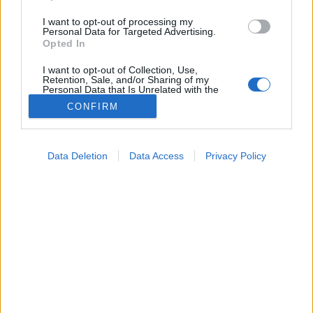
I want to opt-out of processing my
Personal Data for Targeted Advertising.
Opted In
I want to opt-out of Collection, Use,
Retention, Sale, and/or Sharing of my
Personal Data that Is Unrelated with the
Purposes for which it was collected.
CONFIRM
Opted Out
Betegségek
2024. február 23. 15:04
Google consents
Megosztás
Küldés
Küldés Messengeren
Data Deletion
Data Access
Privacy Policy
I want to allow Google to enable storage
related to advertising like cookies on web or
Veszélyesek lehetnek-e ránk a házi kedvenceink?
device identifiers in apps.
I want to allow my user data to be sent to
Google for online advertising purposes.
I want to allow Google to send me
personalized advertising.
I want to allow Google to enable storage