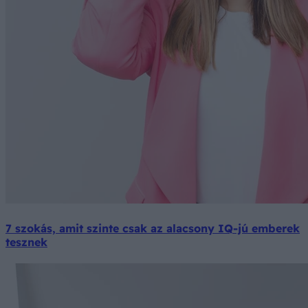
7 szokás, amit szinte csak az alacsony IQ-jú emberek
tesznek