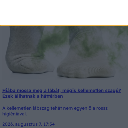
Hiába mossa meg a lábát, mégis kellemetlen szagú?
Ezek állhatnak a háttérben
A kellemetlen lábszag tehát nem egyenlő a rossz
higiéniával.
2026. augusztus 7. 17:54