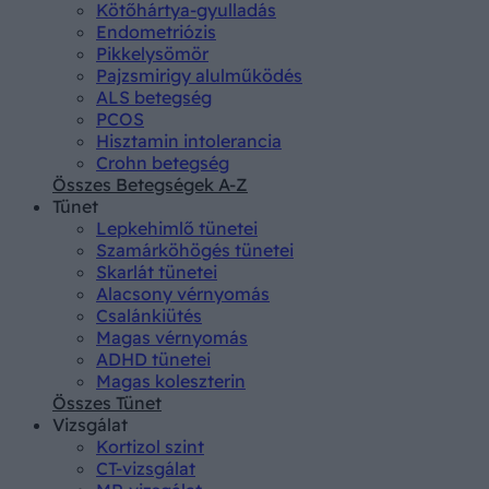
Kötőhártya-gyulladás
Endometriózis
Pikkelysömör
Pajzsmirigy alulműködés
ALS betegség
PCOS
Hisztamin intolerancia
Crohn betegség
Összes Betegségek A-Z
Tünet
Lepkehimlő tünetei
Szamárköhögés tünetei
Skarlát tünetei
Alacsony vérnyomás
Csalánkiütés
Magas vérnyomás
ADHD tünetei
Magas koleszterin
Összes Tünet
Vizsgálat
Kortizol szint
CT-vizsgálat