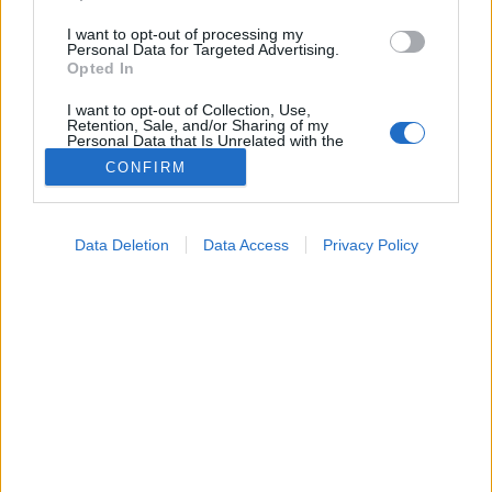
I want to opt-out of processing my
Personal Data for Targeted Advertising.
Opted In
I want to opt-out of Collection, Use,
Retention, Sale, and/or Sharing of my
Personal Data that Is Unrelated with the
Purposes for which it was collected.
CONFIRM
Opted Out
Betegségek
Google consents
2024. október 30. 07:04
Data Deletion
Data Access
Privacy Policy
Megosztás
Küldés
Küldés Messengeren
I want to allow Google to enable storage
related to advertising like cookies on web or
device identifiers in apps.
Egészségkalauz
Egészségkalauz
I want to allow my user data to be sent to
Google for online advertising purposes.
I want to allow Google to send me
Íme, a vérvizsgálat fontosabb tételei
personalized advertising.
referenciaértékekkel és magyarázattal!
I want to allow Google to enable storage