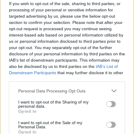
vérvizsgálatból? Így értelmezze a
If you wish to opt-out of the sale, sharing to third parties, or
leleten a jelöléseket
processing of your personal or sensitive information for
targeted advertising by us, please use the below opt-out
section to confirm your selection. Please note that after your
opt-out request is processed you may continue seeing
interest-based ads based on personal information utilized by
us or personal information disclosed to third parties prior to
your opt-out. You may separately opt-out of the further
disclosure of your personal information by third parties on the
IAB’s list of downstream participants. This information may
also be disclosed by us to third parties on the
IAB’s List of
Downstream Participants
that may further disclose it to other
third parties.
Please note that this website/app uses one or more Google
Personal Data Processing Opt Outs
services and may gather and store information including but
not limited to your visit or usage behaviour. You may click to
I want to opt-out of the Sharing of my
personal data.
grant or deny consent to Google and its third-party tags to
Opted In
use your data for below specified purposes in below Google
consent section.
I want to opt-out of the Sale of my
Personal Data.
Opted In