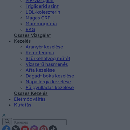
MR-vizsgálat
Triglicerid szint
LDL-koleszterin
Magas CRP
Mammográfia
EKG
Összes Vizsgálat
Kezelés
Aranyér kezelése
Kemoterápia
Szürkehályog műtét
Vízszerű hasmenés
Afta kezelése
Dagadt boka kezelése
Napallergia kezelése
Fülgyulladás kezelése
Összes Kezelés
Életmódváltás
Kutatás