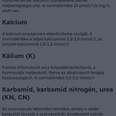
vörösvértestek fokozott szétesésére, illetve
májbetegségre utal. A normálértéke 10 µmol/l (6 mg/l)
alatt van.
Kalcium
A kalcium anyagcsere ellenőrzésére szolgál. A
normálértéke a teljes kalciumnál 2,2-2,6 mmol/l, az
ionizált kalciumnál 1,0-1,2 mmol/l.
Kálium (K)
Fontos információt ad a folyadékháztartásról, a
hormonális hatásokról, illetve az alkalmazott terápia
hatásosságáról. A normálértéke 3,5-5,0 mmol/l.
Karbamid, karbamid nitrogén, urea
(KN, CN)
Az aminosavak lebomlási terméke, amely a vesén
keresztül távozik a szervezetből. Emelkedett szintje