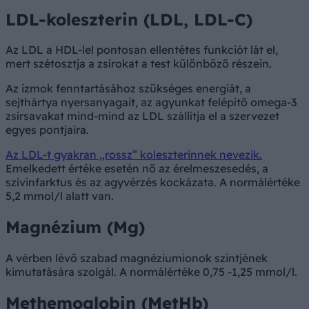
LDL-koleszterin (LDL, LDL-C)
Az LDL a HDL-lel pontosan ellentétes funkciót lát el,
mert szétosztja a zsírokat a test különböző részein.
Az izmok fenntartásához szükséges energiát, a
sejthártya nyersanyagait, az agyunkat felépítő omega-3
zsírsavakat mind-mind az LDL szállítja el a szervezet
egyes pontjaira.
Az LDL-t gyakran „rossz” koleszterinnek nevezik.
Emelkedett értéke esetén nő az érelmeszesedés, a
szívinfarktus és az agyvérzés kockázata. A normálértéke
5,2 mmol/l alatt van.
Magnézium (Mg)
A vérben lévő szabad magnéziumionok szintjének
kimutatására szolgál. A normálértéke 0,75 -1,25 mmol/l.
Methemoglobin (MetHb)