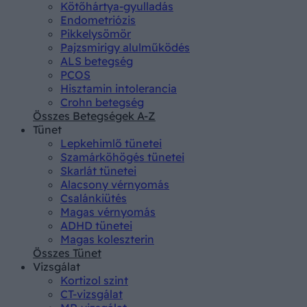
Kötőhártya-gyulladás
Endometriózis
Pikkelysömör
Pajzsmirigy alulműködés
ALS betegség
PCOS
Hisztamin intolerancia
Crohn betegség
Összes Betegségek A-Z
Tünet
Lepkehimlő tünetei
Szamárköhögés tünetei
Skarlát tünetei
Alacsony vérnyomás
Csalánkiütés
Magas vérnyomás
ADHD tünetei
Magas koleszterin
Összes Tünet
Vizsgálat
Kortizol szint
CT-vizsgálat