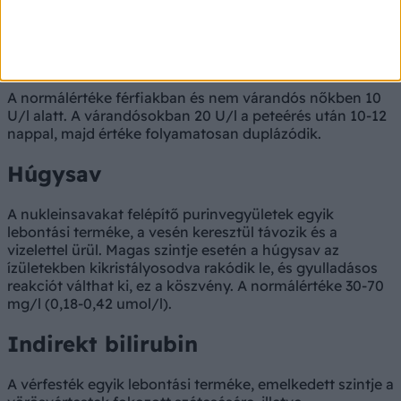
Várandós nőkben a méhlepényben termelődik, de nem
várandósokban egyes daganatok esetén is nagy
mennyiségben kimutatható a vérben.
A normálértéke férfiakban és nem várandós nőkben 10
U/l alatt. A várandósokban 20 U/l a peteérés után 10-12
nappal, majd értéke folyamatosan duplázódik.
Húgysav
A nukleinsavakat felépítő purinvegyületek egyik
lebontási terméke, a vesén keresztül távozik és a
vizelettel ürül. Magas szintje esetén a húgysav az
ízületekben kikristályosodva rakódik le, és gyulladásos
reakciót válthat ki, ez a köszvény. A normálértéke 30-70
mg/l (0,18-0,42 umol/l).
Indirekt bilirubin
A vérfesték egyik lebontási terméke, emelkedett szintje a