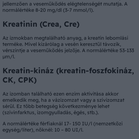
jellemzően a veseműködés elégtelenségét mutatja. A
normálértéke 8-20 mg/dl (3-7 mmol/l).
Kreatinin (Crea, Cre)
Az izmokban megtalálható anyag, a kreatin lebomlási
terméke. Mivel kizárólag a vesén keresztül távozik,
vérszintje a veseműködés jelzője. A normálértéke 53-133
µm/l.
Kreatin-kináz (kreatin-foszfokináz,
CK, CPK)
Az izomban található ezen enzim aktivitása akkor
emelkedik meg, ha a vázizomzat vagy a szívizomzat
sérül. Ez több betegség következménye lehet
(szívinfarktus, izomgyulladás, égés, stb.).
A normálértéke férfiaknál 17- 150 IU/l (nemzetközi
egység/liter), nőknél: 10 – 80 UI/l.