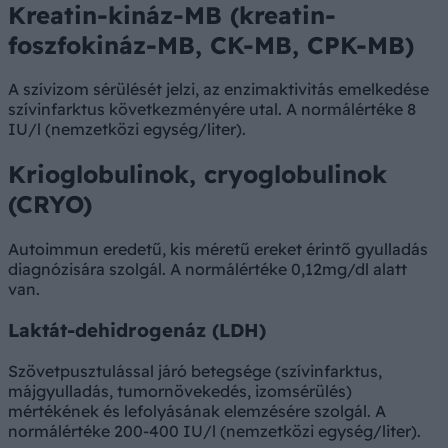
Kreatin-kináz-MB (kreatin-
foszfokináz-MB, CK-MB, CPK-MB)
A szívizom sérülését jelzi, az enzimaktivitás emelkedése
szívinfarktus következményére utal. A normálértéke 8
IU/l (nemzetközi egység/liter).
Krioglobulinok, cryoglobulinok
(CRYO)
Autoimmun eredetű, kis méretű ereket érintő gyulladás
diagnózisára szolgál. A normálértéke 0,12mg/dl alatt
van.
Laktát-dehidrogenáz (LDH)
Szövetpusztulással járó betegsége (szívinfarktus,
májgyulladás, tumornövekedés, izomsérülés)
mértékének és lefolyásának elemzésére szolgál. A
normálértéke 200-400 IU/l (nemzetközi egység/liter).