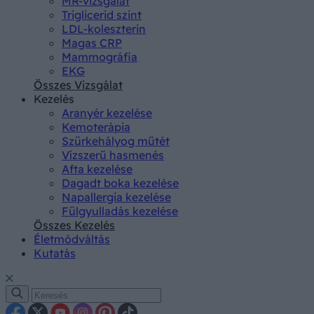
MR-vizsgálat
Triglicerid szint
LDL-koleszterin
Magas CRP
Mammográfia
EKG
Összes Vizsgálat
Kezelés
Aranyér kezelése
Kemoterápia
Szürkehályog műtét
Vízszerű hasmenés
Afta kezelése
Dagadt boka kezelése
Napallergia kezelése
Fülgyulladás kezelése
Összes Kezelés
Életmódváltás
Kutatás