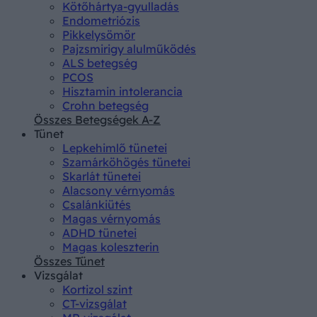
Kötőhártya-gyulladás
Endometriózis
Pikkelysömör
Pajzsmirigy alulműködés
ALS betegség
PCOS
Hisztamin intolerancia
Crohn betegség
Összes Betegségek A-Z
Tünet
Lepkehimlő tünetei
Szamárköhögés tünetei
Skarlát tünetei
Alacsony vérnyomás
Csalánkiütés
Magas vérnyomás
ADHD tünetei
Magas koleszterin
Összes Tünet
Vizsgálat
Kortizol szint
CT-vizsgálat