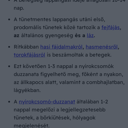
nap.
A tünetmentes lappangás utáni első,
prodomális tünetek közé tartozik a
fejfájás
,
az
általános gyengeség
és a
láz
.
Ritkábban
hasi fájdalmakról
,
hasmenésről
,
torokfájásról
is beszámoltak a betegek.
Ezt követően 1-3 nappal a nyirokcsomók
duzzanata figyelhető meg, főként a nyakon,
az állkapocs alatt, valamint a combhajlatban,
lágyékban.
A
nyirokcsomó-duzzanat
általában 1-2
nappal megelőzi a legjellegzetesebb
tünetek, a bőrkiütések, hólyagok
megjelenését.