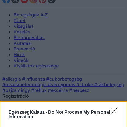
Betegségek A-Z
Tünet
Vizsgálat
Kezelés
Életmódváltás
Kutatás
Prevenció
Hírek
Videók
Kisállatok egészsége
#allergia
#influenza
#cukorbetegség
#orvosmeteorológia
#vérnyomás
#stroke
#rákbetegség
#pajzsmirigy
#reflux
#ekcéma
#herpesz
Regisztráció
EgészségKalauz -
Do Not Process My Personal
Information
Betegségek
Majomhimlő