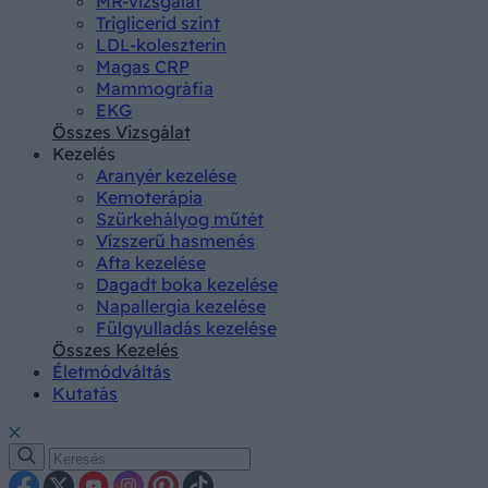
MR-vizsgálat
Triglicerid szint
LDL-koleszterin
Magas CRP
Mammográfia
EKG
Összes Vizsgálat
Kezelés
Aranyér kezelése
Kemoterápia
Szürkehályog műtét
Vízszerű hasmenés
Afta kezelése
Dagadt boka kezelése
Napallergia kezelése
Fülgyulladás kezelése
Összes Kezelés
Életmódváltás
Kutatás