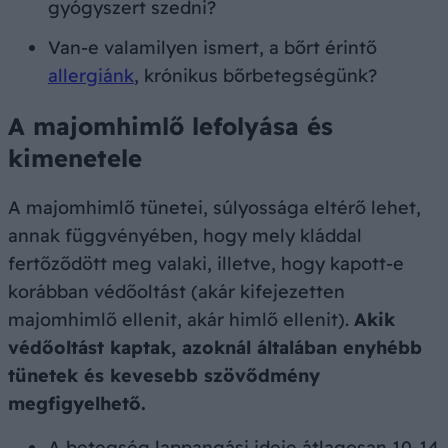
gyógyszert szedni?
Van-e valamilyen ismert, a bőrt érintő
allergiánk
, krónikus bőrbetegségünk?
A majomhimlő lefolyása és
kimenetele
A majomhimlő tünetei, súlyossága eltérő lehet,
annak függvényében, hogy mely kláddal
fertőződött meg valaki, illetve, hogy kapott-e
korábban védőoltást (akár kifejezetten
majomhimlő ellenit, akár himlő ellenit).
Akik
védőoltást kaptak, azoknál általában enyhébb
tünetek és kevesebb szövődmény
megfigyelhető.
A betegség lappangási ideje átlagosan 10-14