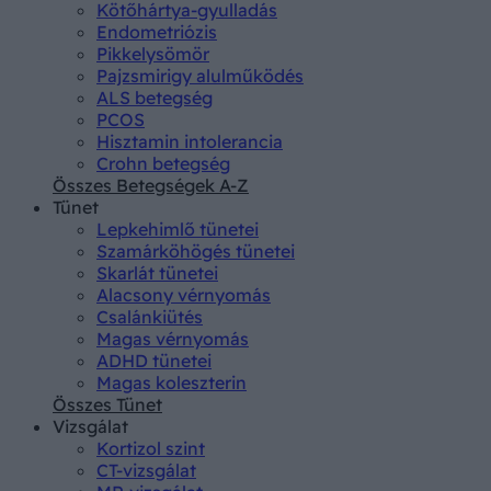
Kötőhártya-gyulladás
Endometriózis
Pikkelysömör
Pajzsmirigy alulműködés
ALS betegség
PCOS
Hisztamin intolerancia
Crohn betegség
Összes Betegségek A-Z
Tünet
Lepkehimlő tünetei
Szamárköhögés tünetei
Skarlát tünetei
Alacsony vérnyomás
Csalánkiütés
Magas vérnyomás
ADHD tünetei
Magas koleszterin
Összes Tünet
Vizsgálat
Kortizol szint
CT-vizsgálat