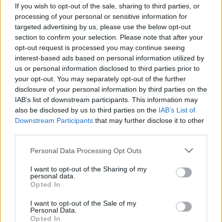
If you wish to opt-out of the sale, sharing to third parties, or
Majomhimlő
processing of your personal or sensitive information for
targeted advertising by us, please use the below opt-out
section to confirm your selection. Please note that after your
Majomhimlő: tünetei, vizsgálata és
opt-out request is processed you may continue seeing
interest-based ads based on personal information utilized by
kezelési lehetőségei
us or personal information disclosed to third parties prior to
your opt-out. You may separately opt-out of the further
A majomhimlő vírusos eredetű betegség, mely
disclosure of your personal information by third parties on the
IAB’s list of downstream participants. This information may
lázzal, fej- és izomfájdalommal, valamint az
also be disclosed by us to third parties on the
IAB’s List of
egész testen megjelenő hólyagos kiütésekkel jár
Downstream Participants
that may further disclose it to other
együtt. Néhány sporadikusan jelentkező
third parties.
járványtól eltekintve ritka betegség.
Please note that this website/app uses one or more Google
Personal Data Processing Opt Outs
services and may gather and store information including but
A majomhimlő oka és kialakulása
not limited to your visit or usage behaviour. You may click to
I want to opt-out of the Sharing of my
personal data.
grant or deny consent to Google and its third-party tags to
Opted In
use your data for below specified purposes in below Google
A majomhimlő okozója a poxvírusok családjába,
consent section.
I want to opt-out of the Sale of my
az
Orthopoxvirus
nembe tartozó majomhimlő-
Personal Data.
Opted In
vírus (MPV, MPXV).
Legalább tíz olyan poxvírust