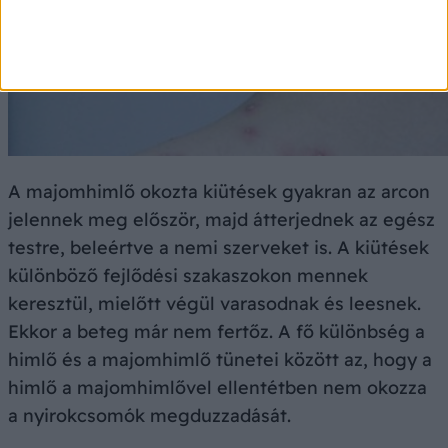
A majomhimlő okozta kiütések gyakran az arcon
jelennek meg először, majd átterjednek az egész
testre, beleértve a nemi szerveket is. A kiütések
különböző fejlődési szakaszokon mennek
keresztül, mielőtt végül varasodnak és leesnek.
Ekkor a beteg már nem fertőz. A fő különbség a
himlő és a majomhimlő tünetei között az, hogy a
himlő a majomhimlővel ellentétben nem okozza
a nyirokcsomók megduzzadását.