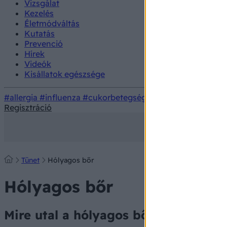
Vizsgálat
Kezelés
Életmódváltás
Kutatás
Prevenció
Hírek
Videók
Kisállatok egészsége
#allergia
#influenza
#cukorbetegség
#orvosmeteorológi
Regisztráció
Tünet
Hólyagos bőr
Hólyagos bőr
Mire utal a hólyagos bőr?