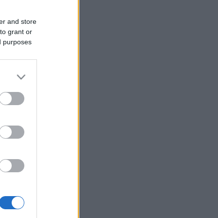
er and store
to grant or
ed purposes