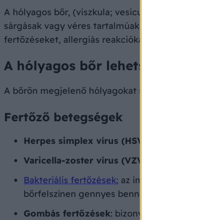
A hólyagos bőr, (viszkula; vesiculae), a bőr felsz
sárgásak vagy véres tartalmúak, méretük általába
fertőzéseket, allergiás reakciókat, autoimmun bet
A hólyagos bőr lehetséges okai
A bőrön megjelenő hólyagokat számos tényező kivá
Fertőző betegségek
Herpes simplex vírus (HSV)
: az ajkakon vag
Varicella-zoster vírus (VZV)
: a
bárányhimlő
é
Bakteriális fertőzések:
az impetigo (ótvar) es
bőrfelszínen gennyes bennékű
hólyagok
alaku
Gombás fertőzések
: bizonyos típusú gombás