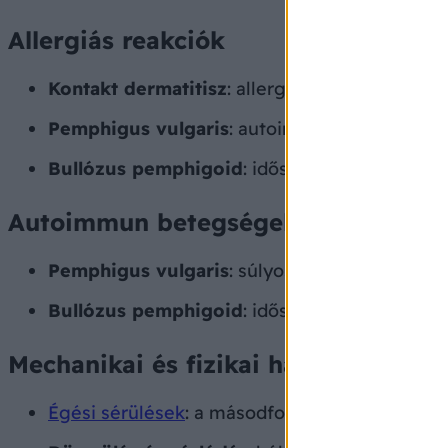
Allergiás reakciók
Kontakt dermatitisz
: allergiás reakciók, pél
Pemphigus vulgaris
: autoimmun betegség, am
Bullózus pemphigoid
: idősebb korban előfo
Autoimmun betegségek
Pemphigus vulgaris
: súlyos, ritka autoimmun
Bullózus pemphigoid
: idősebb korban előfor
Mechanikai és fizikai hatások
Égési sérülések
: a másodfokú égési sérülések