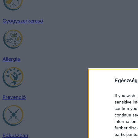
Gyógyszerkereső
Allergia
Egészség
If you wish 
Prevenció
sensitive in
confirm you
continue se
information 
further disc
participants
Fókuszban