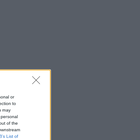
sonal or
ection to
ou may
 personal
out of the
 downstream
B’s List of