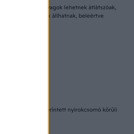
 jelenti. Ezek a hólyagok lehetnek átlátszóak,
ben különböző okok állhatnak, beleértve
zők:
zés.
 esetén pedig az érintett nyirokcsomó körüli
khoz.