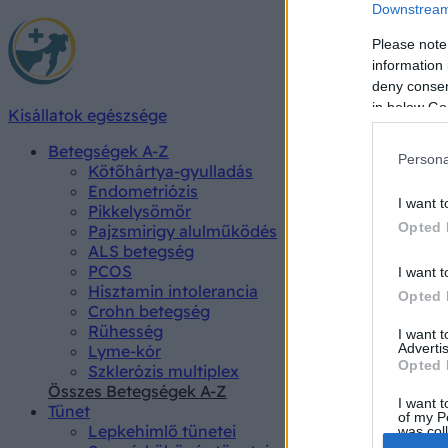
Downstream 
Please note
information 
deny consent
in below Go
Kisállatok egészsége
Betegségek A-Z
Persona
Kötőhártya-gyulladás
Endometriózis
I want t
Pikkelysömör
Opted 
Pajzsmirigy alulműködés
ALS betegség
PCOS
I want t
Hisztamin intolerancia
Opted 
Crohn betegség
Rühesség
I want 
Advertis
Lyme-kór
Opted 
Szklerózis multiplex
Összes Betegségek A-Z
I want t
Tünet
of my P
Lepkehimlő tünetei
was col