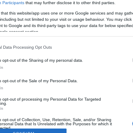
Participants
that may further disclose it to other third parties.
 that this website/app uses one or more Google services and may gath
including but not limited to your visit or usage behaviour. You may click 
 to Google and its third-party tags to use your data for below specifi
ogle consent section.
l Data Processing Opt Outs
o opt-out of the Sharing of my personal data.
In
o opt-out of the Sale of my Personal Data.
In
to opt-out of processing my Personal Data for Targeted
ing.
In
o opt-out of Collection, Use, Retention, Sale, and/or Sharing
ersonal Data that Is Unrelated with the Purposes for which it
lected.