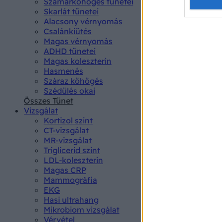
Opted 
Szamárköhögés tünetei
Skarlát tünetei
Alacsony vérnyomás
Google 
Csalánkiütés
Magas vérnyomás
I want t
ADHD tünetei
web or d
Magas koleszterin
Hasmenés
I want t
Száraz köhögés
purpose
Szédülés okai
Összes Tünet
I want 
Vizsgálat
Kortizol szint
I want t
CT-vizsgálat
web or d
MR-vizsgálat
Triglicerid szint
LDL-koleszterin
I want t
Magas CRP
or app.
Mammográfia
EKG
I want t
Hasi ultrahang
Mikrobiom vizsgálat
I want t
Vérvétel