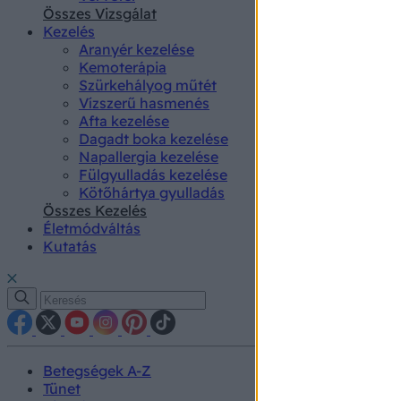
authenti
Összes Vizsgálat
Kezelés
Aranyér kezelése
Kemoterápia
Szürkehályog műtét
Vízszerű hasmenés
Afta kezelése
Dagadt boka kezelése
Napallergia kezelése
Fülgyulladás kezelése
Kötőhártya gyulladás
Összes Kezelés
Életmódváltás
Kutatás
Betegségek A-Z
Tünet