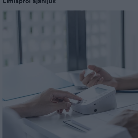
Címlapról ajánljuk