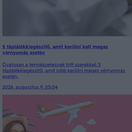
5 táplálékkiegészítő, amit kerülni kell magas
vérnyomás esetén
Óvatosan a természetesnek hitt szerekkel: 5
táplálékkiegészítő, amit jobb kerülni magas vérnyomás
esetén.
2026. augusztus 9. 05:04