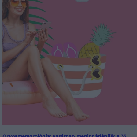
Orvosmeteorológia: vasárnap megint átlépjük a 35