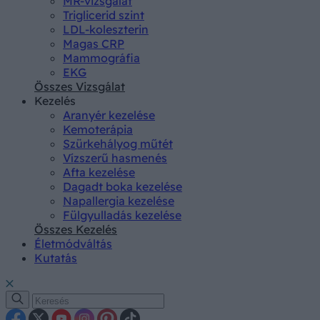
MR-vizsgálat
Triglicerid szint
LDL-koleszterin
Magas CRP
Mammográfia
EKG
Összes Vizsgálat
Kezelés
Aranyér kezelése
Kemoterápia
Szürkehályog műtét
Vízszerű hasmenés
Afta kezelése
Dagadt boka kezelése
Napallergia kezelése
Fülgyulladás kezelése
Összes Kezelés
Életmódváltás
Kutatás