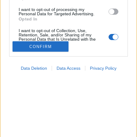
I want to opt-out of processing my
Personal Data for Targeted Advertising.
Opted In
I want to opt-out of Collection, Use,
Retention, Sale, and/or Sharing of my
Personal Data that Is Unrelated with the
Purposes for which it was collected.
CONFIRM
Opted Out
Betegségek
2024. július 25. 14:04
Google consents
Megosztás
Küldés
Küldés Messengeren
Data Deletion
Data Access
Privacy Policy
I want to allow Google to enable storage
related to advertising like cookies on web or
Egészségkalauz
device identifiers in apps.
Egészségkalauz
I want to allow my user data to be sent to
Google for online advertising purposes.
Az orvos szerint a probléma izom és ízületi eredetű is
I want to allow Google to send me
lehet. Hogy mit lehet ellene tenni?
personalized advertising.
I want to allow Google to enable storage