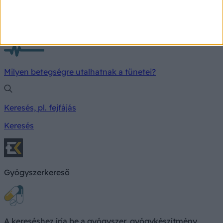
TÜNETKERESŐ
Milyen betegségre utalhatnak a tünetei?
Keresés, pl. fejfájás
Keresés
Gyógyszerkereső
A kereséshez írja be a gyógyszer, gyógykészítmény