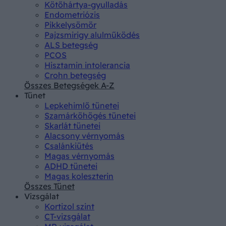
Kötőhártya-gyulladás
Endometriózis
Pikkelysömör
Pajzsmirigy alulműködés
ALS betegség
PCOS
Hisztamin intolerancia
Crohn betegség
Összes Betegségek A-Z
Tünet
Lepkehimlő tünetei
Szamárköhögés tünetei
Skarlát tünetei
Alacsony vérnyomás
Csalánkiütés
Magas vérnyomás
ADHD tünetei
Magas koleszterin
Összes Tünet
Vizsgálat
Kortizol szint
CT-vizsgálat