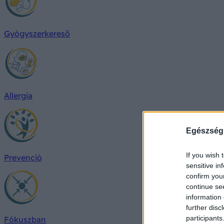
Gyógyszerkereső
Allergia
Egészség
If you wish 
Prevenció
sensitive in
confirm you
continue se
information 
further disc
participants
Fókuszban