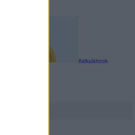
rkereső
Kalkulátorok