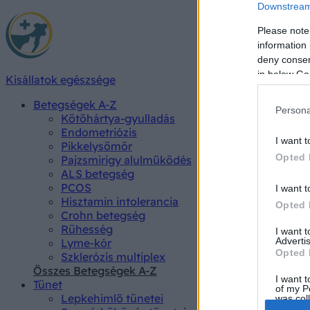
Downstream 
Please note
information 
deny consent
in below Go
Kisállatok egészsége
Betegségek A-Z
Persona
Kötőhártya-gyulladás
Endometriózis
I want t
Pikkelysömör
Opted 
Pajzsmirigy alulműködés
ALS betegség
PCOS
I want t
Hisztamin intolerancia
Opted 
Crohn betegség
Rühesség
I want 
Advertis
Lyme-kór
Opted 
Szklerózis multiplex
Összes Betegségek A-Z
I want t
Tünet
of my P
Lepkehimlő tünetei
was col