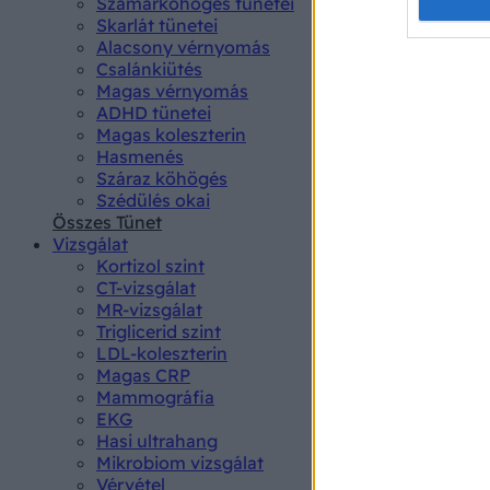
Opted 
Szamárköhögés tünetei
Skarlát tünetei
Alacsony vérnyomás
Google 
Csalánkiütés
Magas vérnyomás
I want t
ADHD tünetei
web or d
Magas koleszterin
Hasmenés
I want t
Száraz köhögés
purpose
Szédülés okai
Összes Tünet
I want 
Vizsgálat
Kortizol szint
I want t
CT-vizsgálat
web or d
MR-vizsgálat
Triglicerid szint
LDL-koleszterin
I want t
Magas CRP
or app.
Mammográfia
EKG
I want t
Hasi ultrahang
Mikrobiom vizsgálat
I want t
Vérvétel