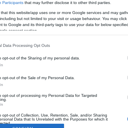
Participants
that may further disclose it to other third parties.
 that this website/app uses one or more Google services and may gath
including but not limited to your visit or usage behaviour. You may click 
 to Google and its third-party tags to use your data for below specifi
ogle consent section.
l Data Processing Opt Outs
o opt-out of the Sharing of my personal data.
In
o opt-out of the Sale of my Personal Data.
In
to opt-out of processing my Personal Data for Targeted
ing.
In
o opt-out of Collection, Use, Retention, Sale, and/or Sharing
ersonal Data that Is Unrelated with the Purposes for which it
lected.