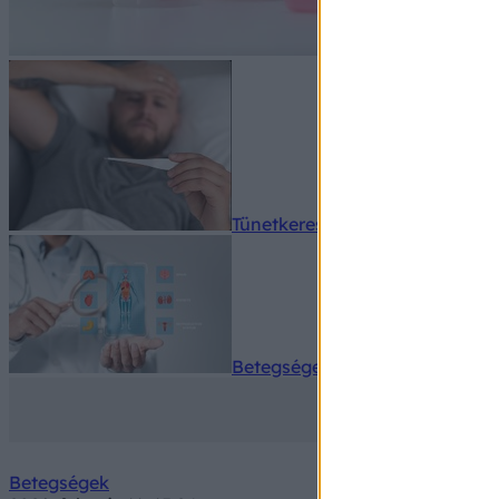
Tünetkereső
Betegségek A-Z
Betegségek