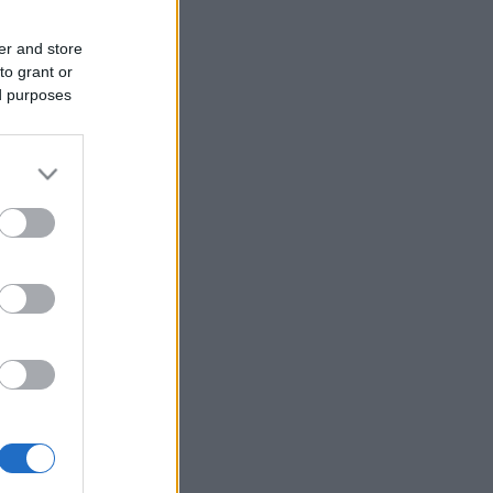
er and store
to grant or
ed purposes