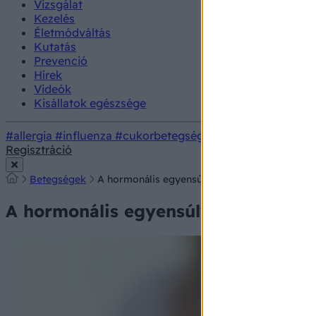
Vizsgálat
Kezelés
Életmódváltás
Kutatás
Prevenció
Hírek
Videók
Kisállatok egészsége
#allergia
#influenza
#cukorbetegség
#orvosmeteorológi
Regisztráció
Betegségek
A hormonális egyensúly ára – mit okozhat kez
A hormonális egyensúly ára – mit o