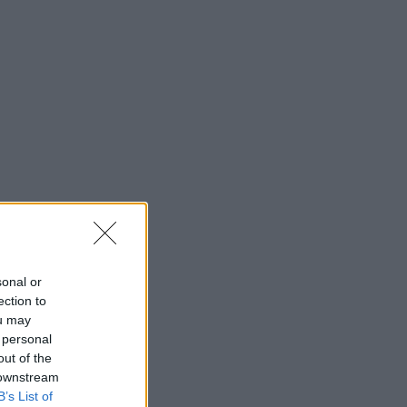
sonal or
ection to
ou may
 personal
out of the
 downstream
B’s List of