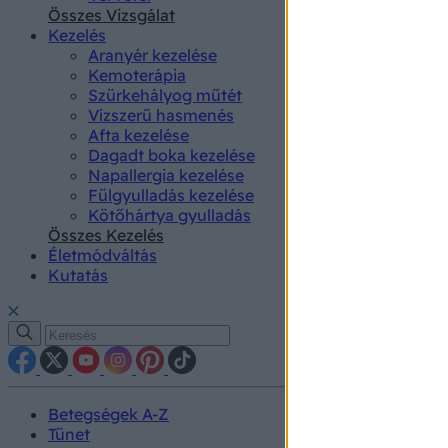
authenti
Összes Vizsgálat
Kezelés
Aranyér kezelése
Kemoterápia
Szürkehályog műtét
Vízszerű hasmenés
Afta kezelése
Dagadt boka kezelése
Napallergia kezelése
Fülgyulladás kezelése
Kötőhártya gyulladás
Összes Kezelés
Életmódváltás
Kutatás
Betegségek A-Z
Tünet