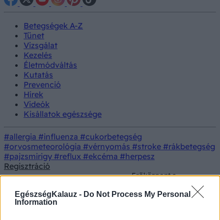
Betegségek A-Z
Tünet
Vizsgálat
Kezelés
Életmódváltás
Kutatás
Prevenció
Hírek
Videók
Kisállatok egészsége
#allergia
#influenza
#cukorbetegség
#orvosmeteorológia
#vérnyomás
#stroke
#rákbetegség
#pajzsmirigy
#reflux
#ekcéma
#herpesz
Regisztráció
Erőközpont a
mélyben: ezért szűnik
Életmódorvoslás
Testmozgás
meg derékfájás a
EgészségKalauz -
Do Not Process My Personal
Pilatestől
Information