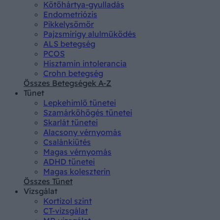
Kötőhártya-gyulladás
Endometriózis
Pikkelysömör
Pajzsmirigy alulműködés
ALS betegség
PCOS
Hisztamin intolerancia
Crohn betegség
Összes Betegségek A-Z
Tünet
Lepkehimlő tünetei
Szamárköhögés tünetei
Skarlát tünetei
Alacsony vérnyomás
Csalánkiütés
Magas vérnyomás
ADHD tünetei
Magas koleszterin
Összes Tünet
Vizsgálat
Kortizol szint
CT-vizsgálat