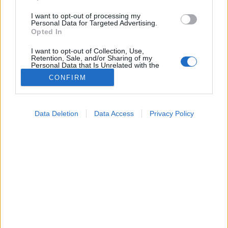
I want to opt-out of processing my
Personal Data for Targeted Advertising.
Opted In
I want to opt-out of Collection, Use,
Retention, Sale, and/or Sharing of my
Personal Data that Is Unrelated with the
Purposes for which it was collected.
CONFIRM
Opted Out
Testmozgás
Google consents
2026. május 13. 13:14
Data Deletion
Data Access
Privacy Policy
I want to allow Google to enable storage
Megosztás
Küldés
Küldés Messengeren
related to advertising like cookies on web or
device identifiers in apps.
PTA
I want to allow my user data to be sent to
szerző
Google for online advertising purposes.
I want to allow Google to send me
A Pilates több mint torna: segít frissen tartani a testet
personalized advertising.
és a szellemet.
I want to allow Google to enable storage