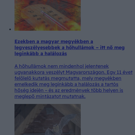
Ezekben a magyar megyékben a
legveszélyesebbek a hőhullámok – itt nő meg
leginkább a halálozás
A hőhullámok nem mindenhol jelentenek
ugyanakkora veszélyt Magyarországon. Egy 11 évet
felölelő kutatás megmutatta, mely megyékben
emelkedik meg leginkább a halálozás a tartós
hőség idején – és az eredmények több helyen is
meglepő mintázatot mutatnak.