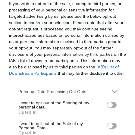
Erőközpont a mélyben: ezért
If you wish to opt-out of the sale, sharing to third parties, or
szűnik meg derékfájás a Pilatestől
processing of your personal or sensitive information for
targeted advertising by us, please use the below opt-out
section to confirm your selection. Please note that after your
opt-out request is processed you may continue seeing
interest-based ads based on personal information utilized by
us or personal information disclosed to third parties prior to
your opt-out. You may separately opt-out of the further
disclosure of your personal information by third parties on the
IAB’s list of downstream participants. This information may
also be disclosed by us to third parties on the
IAB’s List of
Downstream Participants
that may further disclose it to other
third parties.
Please note that this website/app uses one or more Google
Personal Data Processing Opt Outs
services and may gather and store information including but
not limited to your visit or usage behaviour. You may click to
I want to opt-out of the Sharing of my
personal data.
grant or deny consent to Google and its third-party tags to
Opted In
use your data for below specified purposes in below Google
consent section.
I want to opt-out of the Sale of my
Personal Data.
Opted In