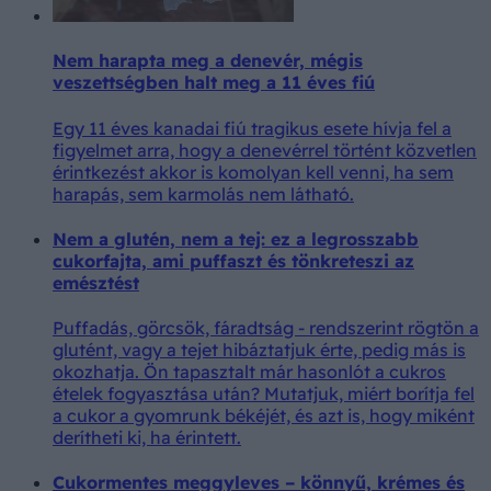
Nem harapta meg a denevér, mégis
veszettségben halt meg a 11 éves fiú
Egy 11 éves kanadai fiú tragikus esete hívja fel a
figyelmet arra, hogy a denevérrel történt közvetlen
érintkezést akkor is komolyan kell venni, ha sem
harapás, sem karmolás nem látható.
Nem a glutén, nem a tej: ez a legrosszabb
cukorfajta, ami puffaszt és tönkreteszi az
emésztést
Puffadás, görcsök, fáradtság - rendszerint rögtön a
glutént, vagy a tejet hibáztatjuk érte, pedig más is
okozhatja. Ön tapasztalt már hasonlót a cukros
ételek fogyasztása után? Mutatjuk, miért borítja fel
a cukor a gyomrunk békéjét, és azt is, hogy miként
derítheti ki, ha érintett.
Cukormentes meggyleves – könnyű, krémes és