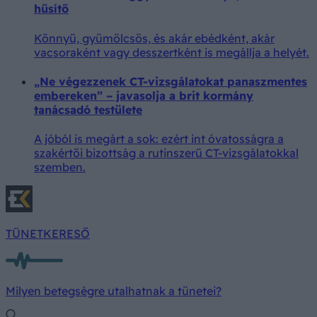
hűsítő
Könnyű, gyümölcsös, és akár ebédként, akár
vacsoraként vagy desszertként is megállja a helyét.
„Ne végezzenek CT-vizsgálatokat panaszmentes
embereken” – javasolja a brit kormány
tanácsadó testülete
A jóból is megárt a sok: ezért int óvatosságra a
szakértői bizottság a rutinszerű CT-vizsgálatokkal
szemben.
TÜNETKERESŐ
Milyen betegségre utalhatnak a tünetei?