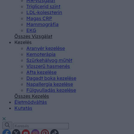
MR-vizsgálat
Triglicerid szint
LDL-koleszterin
Magas CRP
Mammográfia
EKG
Összes Vizsgálat
Kezelés
Aranyér kezelése
Kemoterápia
Szürkehályog műtét
Vízszerű hasmenés
Afta kezelése
Dagadt boka kezelése
Napallergia kezelése
Fülgyulladás kezelése
Összes Kezelés
Életmódváltás
Kutatás