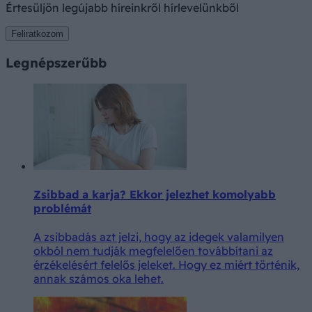
Értesüljön legújabb híreinkről hírlevelünkből
Feliratkozom
Legnépszerűbb
Zsibbad a karja? Ekkor jelezhet komolyabb
problémát
A zsibbadás azt jelzi, hogy az idegek valamilyen
okból nem tudják megfelelően továbbítani az
érzékelésért felelős jeleket. Hogy ez miért történik,
annak számos oka lehet.