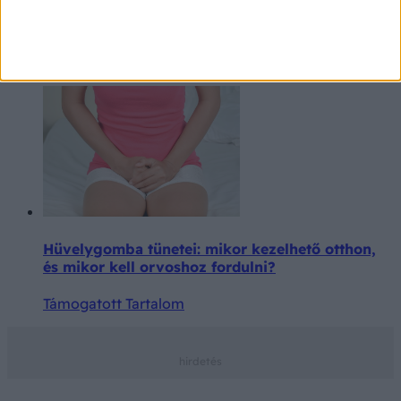
Meglepő, de a hekk és a lángos is szóba kerülhet
a nyári fáradtság ellen
Támogatott Tartalom
Hüvelygomba tünetei: mikor kezelhető otthon,
és mikor kell orvoshoz fordulni?
Támogatott Tartalom