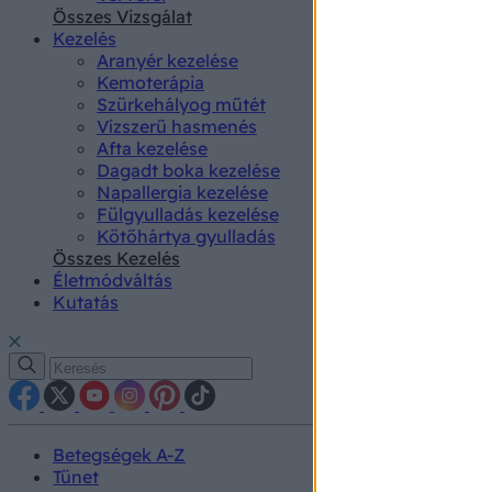
authenti
Összes Vizsgálat
Kezelés
Aranyér kezelése
Kemoterápia
Szürkehályog műtét
Vízszerű hasmenés
Afta kezelése
Dagadt boka kezelése
Napallergia kezelése
Fülgyulladás kezelése
Kötőhártya gyulladás
Összes Kezelés
Életmódváltás
Kutatás
Betegségek A-Z
Tünet