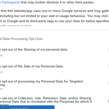
Participants
that may further disclose it to other third parties.
 that this website/app uses one or more Google services and may gath
including but not limited to your visit or usage behaviour. You may click 
 to Google and its third-party tags to use your data for below specifi
ogle consent section.
l Data Processing Opt Outs
o opt-out of the Sharing of my personal data.
In
o opt-out of the Sale of my Personal Data.
In
to opt-out of processing my Personal Data for Targeted
ing.
In
o opt-out of Collection, Use, Retention, Sale, and/or Sharing
ersonal Data that Is Unrelated with the Purposes for which it
lected.