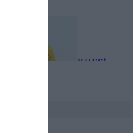
rkereső
Kalkulátorok