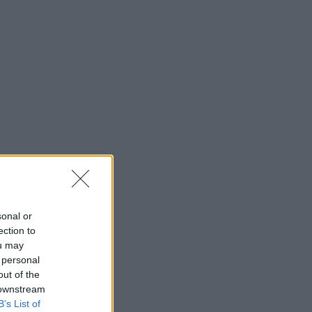
sonal or
ection to
ou may
 personal
out of the
 downstream
B’s List of