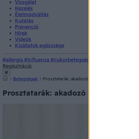
Vizsgálat
Kezelés
Életmódváltás
Kutatás
Prevenció
Hírek
Videók
Kisállatok egészsége
#allergia
#influenza
#cukorbetegség
#orvosmeteorológi
Regisztráció
Betegségek
Prosztatarák: akadozó vizelet és hátfájdalom je
Prosztatarák: akadozó vizelet és hát