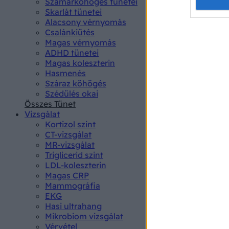
Opted 
Szamárköhögés tünetei
Skarlát tünetei
Alacsony vérnyomás
Google 
Csalánkiütés
Magas vérnyomás
I want t
ADHD tünetei
web or d
Magas koleszterin
Hasmenés
I want t
Száraz köhögés
purpose
Szédülés okai
Összes Tünet
I want 
Vizsgálat
Kortizol szint
I want t
CT-vizsgálat
web or d
MR-vizsgálat
Triglicerid szint
LDL-koleszterin
I want t
Magas CRP
or app.
Mammográfia
EKG
I want t
Hasi ultrahang
Mikrobiom vizsgálat
I want t
Vérvétel