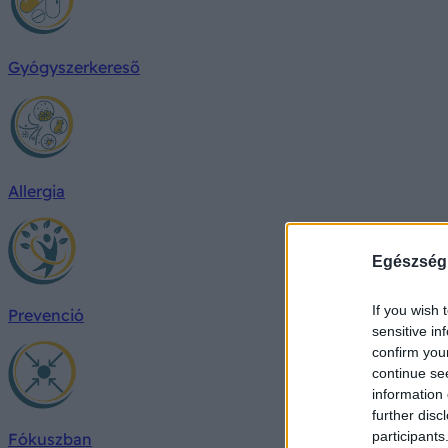
Gyógyszerkereső
Allergia
Egészség
If you wish 
Prevenció
sensitive in
confirm you
continue se
information 
further disc
participants
Fókuszban