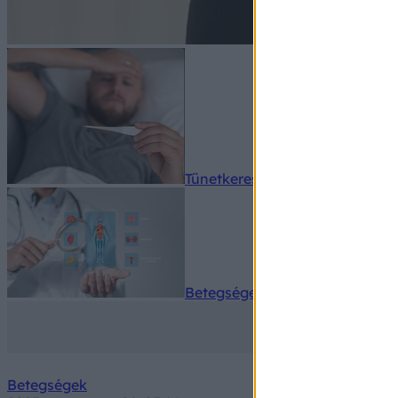
Tünetkereső
Betegségek A-Z
Betegségek