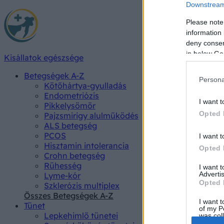
Downstream 
Please note
information 
deny consent
in below Go
Kisállatok egészsége
Betegségek A-Z
Persona
Kötőhártya-gyulladás
Endometriózis
I want t
Pikkelysömör
Opted 
Pajzsmirigy alulműködés
ALS betegség
PCOS
I want t
Hisztamin intolerancia
Opted 
Crohn betegség
Rühesség
I want 
Advertis
Lyme-kór
Opted 
Szklerózis multiplex
Összes Betegségek A-Z
I want t
Tünet
of my P
Lepkehimlő tünetei
was col