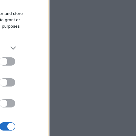
er and store
to grant or
ed purposes