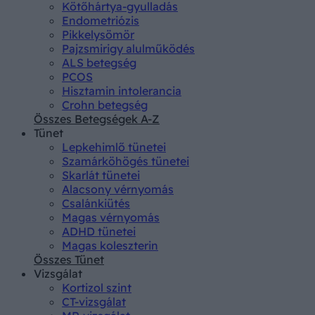
Kötőhártya-gyulladás
Endometriózis
Pikkelysömör
Pajzsmirigy alulműködés
ALS betegség
PCOS
Hisztamin intolerancia
Crohn betegség
Összes Betegségek A-Z
Tünet
Lepkehimlő tünetei
Szamárköhögés tünetei
Skarlát tünetei
Alacsony vérnyomás
Csalánkiütés
Magas vérnyomás
ADHD tünetei
Magas koleszterin
Összes Tünet
Vizsgálat
Kortizol szint
CT-vizsgálat