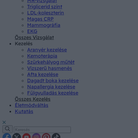
MR-vizsgálat
Triglicerid szint
LDL-koleszterin
Magas CRP
Mammográfia
EKG
Összes Vizsgálat
Kezelés
Aranyér kezelése
Kemoterápia
Szürkehályog műtét
Vízszerű hasmenés
Afta kezelése
Dagadt boka kezelése
Napallergia kezelése
Fülgyulladás kezelése
Összes Kezelés
Életmódváltás
Kutatás