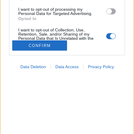
I want to opt-out of processing my
Personal Data for Targeted Advertising.
Opted In
I want to opt-out of Collection, Use,
Retention, Sale, and/or Sharing of my
Personal Data that Is Unrelated with the
Purposes for which it was collected.
CONFIRM
Opted Out
Betegségek
2024. november 20. 16:54
Google consents
Megosztás
Küldés
Küldés Messengeren
Data Deletion
Data Access
Privacy Policy
I want to allow Google to enable storage
related to advertising like cookies on web or
Egészségkalauz
device identifiers in apps.
Egészségkalauz
I want to allow my user data to be sent to
Google for online advertising purposes.
Ha gyakran könnyezik, annak hátterében krónikus
I want to allow Google to send me
szemhéjgyulladás vagy szemszárazság is állhat.
personalized advertising.
I want to allow Google to enable storage