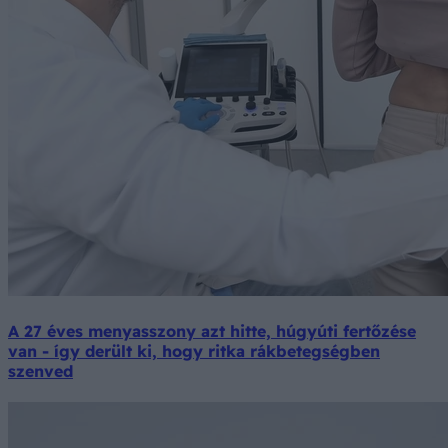
A 27 éves menyasszony azt hitte, húgyúti fertőzése
van - így derült ki, hogy ritka rákbetegségben
szenved