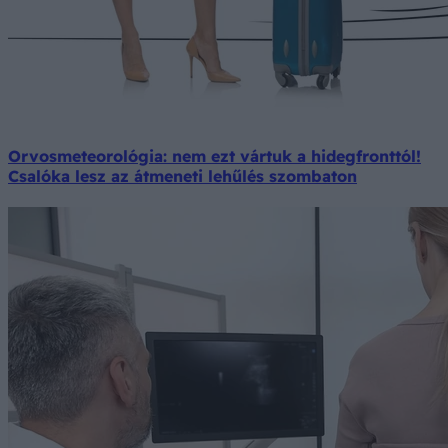
Orvosmeteorológia: nem ezt vártuk a hidegfronttól!
Csalóka lesz az átmeneti lehűlés szombaton