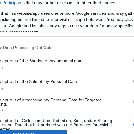
Participants
that may further disclose it to other third parties.
 that this website/app uses one or more Google services and may gath
including but not limited to your visit or usage behaviour. You may click 
 to Google and its third-party tags to use your data for below specifi
ogle consent section.
l Data Processing Opt Outs
o opt-out of the Sharing of my personal data.
In
o opt-out of the Sale of my Personal Data.
In
to opt-out of processing my Personal Data for Targeted
ing.
In
o opt-out of Collection, Use, Retention, Sale, and/or Sharing
ersonal Data that Is Unrelated with the Purposes for which it
lected.