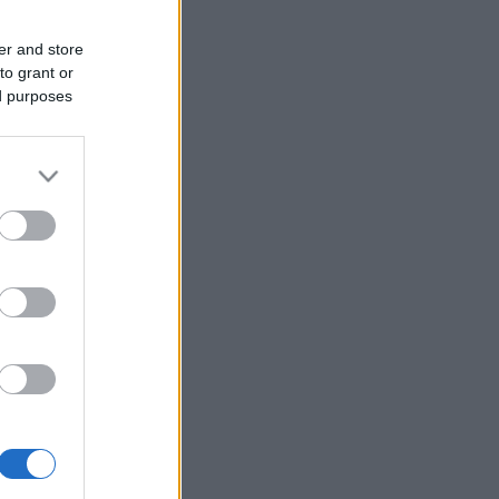
er and store
to grant or
ed purposes