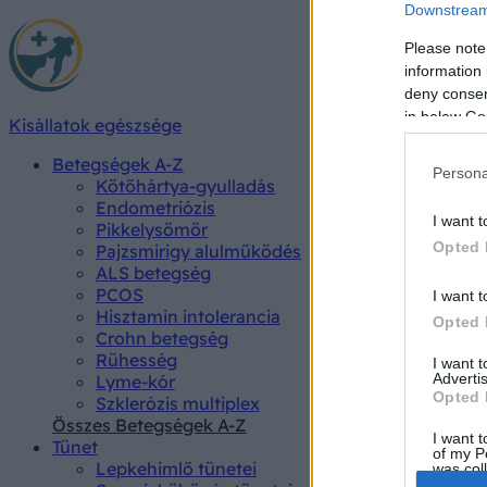
Downstream 
Please note
information 
deny consent
in below Go
Kisállatok egészsége
Betegségek A-Z
Persona
Kötőhártya-gyulladás
Endometriózis
I want t
Pikkelysömör
Opted 
Pajzsmirigy alulműködés
ALS betegség
PCOS
I want t
Hisztamin intolerancia
Opted 
Crohn betegség
Rühesség
I want 
Advertis
Lyme-kór
Opted 
Szklerózis multiplex
Összes Betegségek A-Z
I want t
Tünet
of my P
Lepkehimlő tünetei
was col