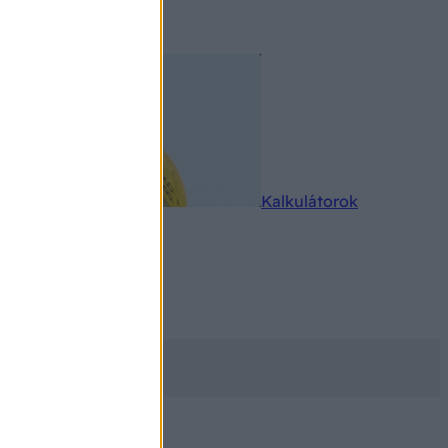
rkereső
Kalkulátorok