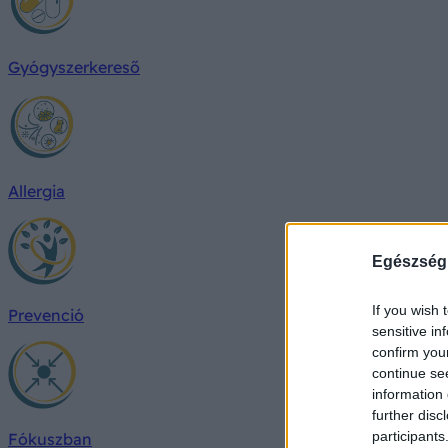
Gyógyszerkereső
Allergia
Egészség
If you wish 
Prevenció
sensitive in
confirm you
continue se
information 
further disc
participants
Fókuszban