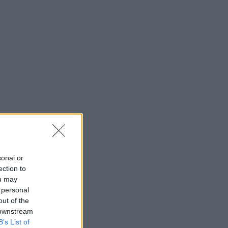
sonal or
ection to
ou may
 personal
out of the
 downstream
B’s List of