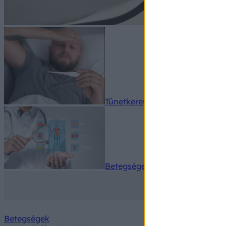
Tünetkereső
Betegségek A-Z
Betegségek