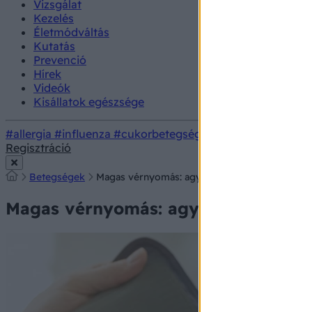
Vizsgálat
Kezelés
Életmódváltás
Kutatás
Prevenció
Hírek
Videók
Kisállatok egészsége
#allergia
#influenza
#cukorbetegség
#orvosmeteorológi
Regisztráció
Betegségek
Magas vérnyomás: agyi infarktust, vesebetegs
Magas vérnyomás: agyi infarktust, 