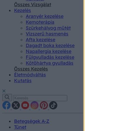
authenti
Összes Vizsgálat
Kezelés
Aranyér kezelése
Kemoterápia
Szürkehályog műtét
Vízszerű hasmenés
Afta kezelése
Dagadt boka kezelése
Napallergia kezelése
Fülgyulladás kezelése
Kötőhártya gyulladás
Összes Kezelés
Életmódváltás
Kutatás
Betegségek A-Z
Tünet