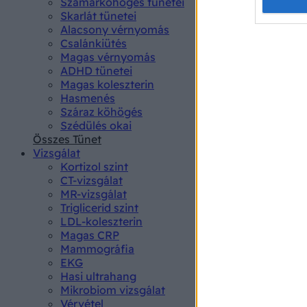
Opted 
Szamárköhögés tünetei
Skarlát tünetei
Alacsony vérnyomás
Google 
Csalánkiütés
Magas vérnyomás
I want t
ADHD tünetei
web or d
Magas koleszterin
Hasmenés
I want t
Száraz köhögés
purpose
Szédülés okai
Összes Tünet
I want 
Vizsgálat
Kortizol szint
I want t
CT-vizsgálat
web or d
MR-vizsgálat
Triglicerid szint
LDL-koleszterin
I want t
Magas CRP
or app.
Mammográfia
EKG
I want t
Hasi ultrahang
Mikrobiom vizsgálat
I want t
Vérvétel