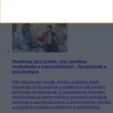
a húsát, a magját pedig gondolkodás nélkül a
szemetesbe dobják, pedig éppen ez lehet a
gyümölcs egyik legértékesebb része.
Phubbing: egy szokás, ami csendben
rombolhatja a kapcsolatainkat - figyelmeztet a
pszichológus
Már neve is van annak, amikor a telefon miatt
figyelmen kívül hagyjuk a mellettünk ülő embert:
ezt hívják phubbingnak. A Semmelweis Egyetem
pszichológusa szerint néhány egyszerű szabállyal
nemcsak a szorongásunkat csökkenthetjük, hanem
a családi és párkapcsolatainkat is erősíthetjük.