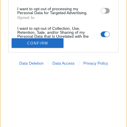
I want to opt-out of processing my
Personal Data for Targeted Advertising.
Opted In
I want to opt-out of Collection, Use,
Retention, Sale, and/or Sharing of my
Personal Data that Is Unrelated with the
Purposes for which it was collected.
CONFIRM
Opted Out
Betegségek
Google consents
2024. szeptember 17. 14:36
Data Deletion
Data Access
Privacy Policy
Megosztás
Küldés
Küldés Messengeren
I want to allow Google to enable storage
related to advertising like cookies on web or
device identifiers in apps.
Egészségkalauz
Egészségkalauz
I want to allow my user data to be sent to
Google for online advertising purposes.
I want to allow Google to send me
Ne gondolja, hogy "majd úgyis elmúlik"!
personalized advertising.
I want to allow Google to enable storage