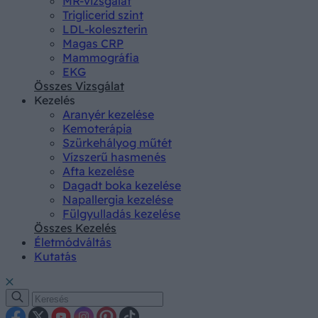
MR-vizsgálat
Triglicerid szint
LDL-koleszterin
Magas CRP
Mammográfia
EKG
Összes Vizsgálat
Kezelés
Aranyér kezelése
Kemoterápia
Szürkehályog műtét
Vízszerű hasmenés
Afta kezelése
Dagadt boka kezelése
Napallergia kezelése
Fülgyulladás kezelése
Összes Kezelés
Életmódváltás
Kutatás