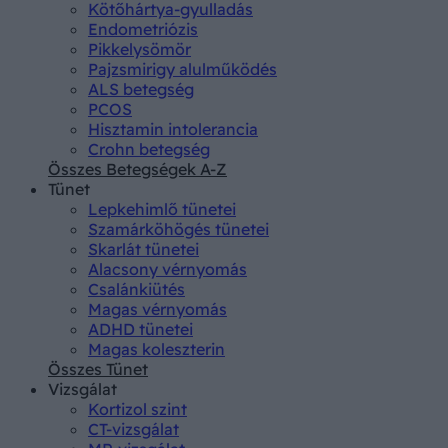
Kötőhártya-gyulladás
Endometriózis
Pikkelysömör
Pajzsmirigy alulműködés
ALS betegség
PCOS
Hisztamin intolerancia
Crohn betegség
Összes Betegségek A-Z
Tünet
Lepkehimlő tünetei
Szamárköhögés tünetei
Skarlát tünetei
Alacsony vérnyomás
Csalánkiütés
Magas vérnyomás
ADHD tünetei
Magas koleszterin
Összes Tünet
Vizsgálat
Kortizol szint
CT-vizsgálat