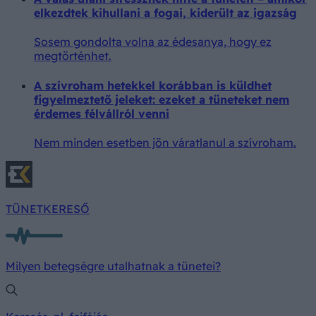
elkezdtek kihullani a fogai, kiderült az igazság
Sosem gondolta volna az édesanya, hogy ez
megtörténhet.
A szívroham hetekkel korábban is küldhet
figyelmeztető jeleket: ezeket a tüneteket nem
érdemes félvállról venni
Nem minden esetben jön váratlanul a szívroham.
TÜNETKERESŐ
Milyen betegségre utalhatnak a tünetei?