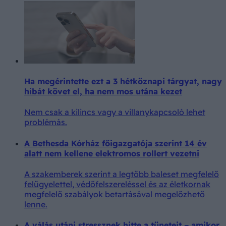
Ha megérintette ezt a 3 hétköznapi tárgyat, nagy
hibát követ el, ha nem mos utána kezet
Nem csak a kilincs vagy a villanykapcsoló lehet
problémás.
A Bethesda Kórház főigazgatója szerint 14 év
alatt nem kellene elektromos rollert vezetni
A szakemberek szerint a legtöbb baleset megfelelő
felügyelettel, védőfelszereléssel és az életkornak
megfelelő szabályok betartásával megelőzhető
lenne.
A válás utáni stressznek hitte a tüneteit – amikor