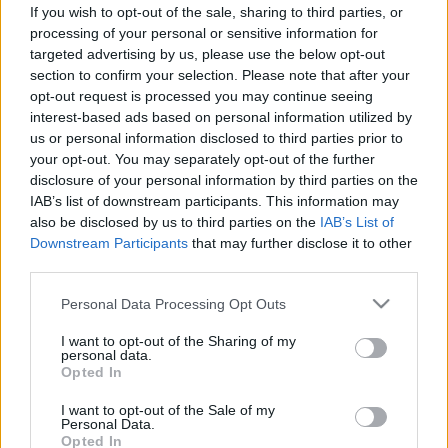
ilyen stroke-jeleknél azonnal
If you wish to opt-out of the sale, sharing to third parties, or
cselekedjen!
processing of your personal or sensitive information for
targeted advertising by us, please use the below opt-out
section to confirm your selection. Please note that after your
opt-out request is processed you may continue seeing
interest-based ads based on personal information utilized by
us or personal information disclosed to third parties prior to
your opt-out. You may separately opt-out of the further
disclosure of your personal information by third parties on the
IAB’s list of downstream participants. This information may
also be disclosed by us to third parties on the
IAB’s List of
Downstream Participants
that may further disclose it to other
third parties.
Please note that this website/app uses one or more Google
Personal Data Processing Opt Outs
services and may gather and store information including but
not limited to your visit or usage behaviour. You may click to
I want to opt-out of the Sharing of my
personal data.
grant or deny consent to Google and its third-party tags to
Opted In
use your data for below specified purposes in below Google
consent section.
I want to opt-out of the Sale of my
Personal Data.
Opted In