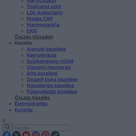
MR-vizsgálat
Triglicerid szint
LDL-koleszterin
Magas CRP
Mammográfia
EKG
Összes Vizsgálat
Kezelés
Aranyér kezelése
Kemoterápia
Szürkehályog műtét
Vízszerű hasmenés
Afta kezelése
Dagadt boka kezelése
Napallergia kezelése
Fülgyulladás kezelése
Összes Kezelés
Életmódváltás
Kutatás