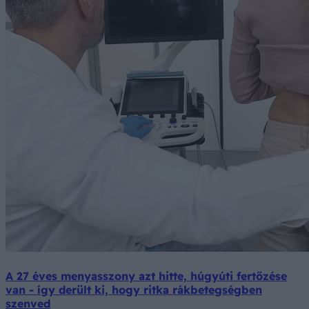
A 27 éves menyasszony azt hitte, húgyúti fertőzése
van - így derült ki, hogy ritka rákbetegségben
szenved