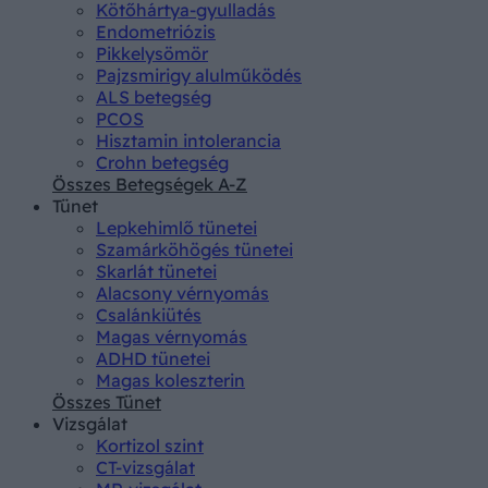
Kötőhártya-gyulladás
Endometriózis
Pikkelysömör
Pajzsmirigy alulműködés
ALS betegség
PCOS
Hisztamin intolerancia
Crohn betegség
Összes Betegségek A-Z
Tünet
Lepkehimlő tünetei
Szamárköhögés tünetei
Skarlát tünetei
Alacsony vérnyomás
Csalánkiütés
Magas vérnyomás
ADHD tünetei
Magas koleszterin
Összes Tünet
Vizsgálat
Kortizol szint
CT-vizsgálat