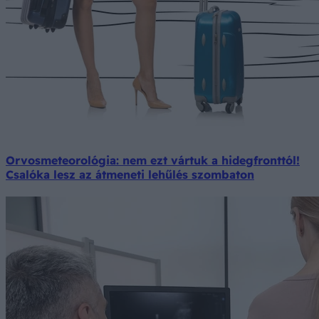
Orvosmeteorológia: nem ezt vártuk a hidegfronttól!
Csalóka lesz az átmeneti lehűlés szombaton