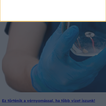
Ez történik a vérnyomással, ha több vizet iszunk!