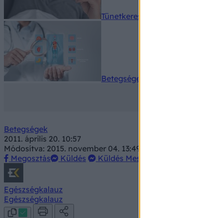
Tünetkereső
Betegségek A-Z
Betegségek
2011. április 20. 10:57
Módosítva: 2015. november 04. 13:49
Megosztás
Küldés
Küldés Messengeren
Egészségkalauz
Egészségkalauz