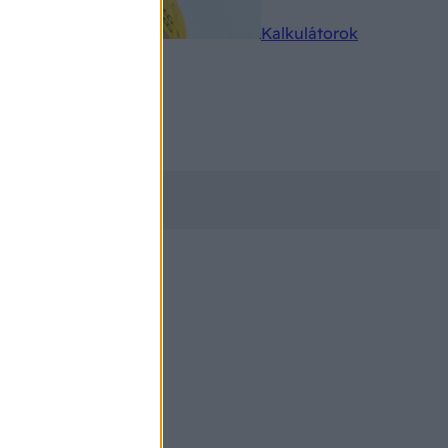
rkereső
Kalkulátorok