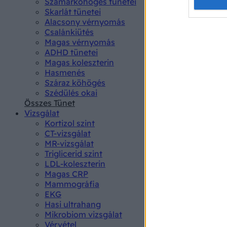
Opted 
Szamárköhögés tünetei
Skarlát tünetei
Alacsony vérnyomás
Google 
Csalánkiütés
Magas vérnyomás
I want t
ADHD tünetei
web or d
Magas koleszterin
Hasmenés
I want t
Száraz köhögés
purpose
Szédülés okai
Összes Tünet
I want 
Vizsgálat
Kortizol szint
I want t
CT-vizsgálat
web or d
MR-vizsgálat
Triglicerid szint
LDL-koleszterin
I want t
Magas CRP
or app.
Mammográfia
EKG
I want t
Hasi ultrahang
Mikrobiom vizsgálat
I want t
Vérvétel