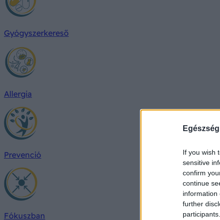
Gyógyszerkereső
Allergia
Egészség
If you wish 
Prevenció
sensitive in
confirm you
continue se
information 
further disc
participants
Fókuszban