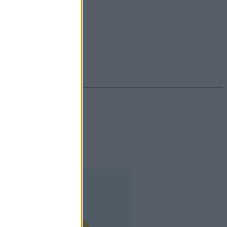
#ekcéma
#herpesz