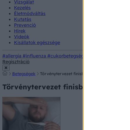
Vizsgálat
Kezelés
Életmódváltás
Kutatás
Prevenció
Hírek
Videók
Kisállatok egészsége
#allergia
#influenza
#cukorbetegség
#orvosmeteorológi
Regisztráció
Betegségek
Törvénytervezet finisben: a nemdohányzók v
Törvénytervezet finisben: a nemdo