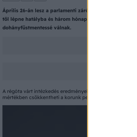
Április 26-án lesz a parlamenti zárószavazása a nemd
től lépne hatályba és három hónap türelmi idő után a
dohányfüstmentessé válnak.
A régóta várt intézkedés eredményeként, Magyarország n
mértékben csökkentheti a korunk pestisének tartott dohá