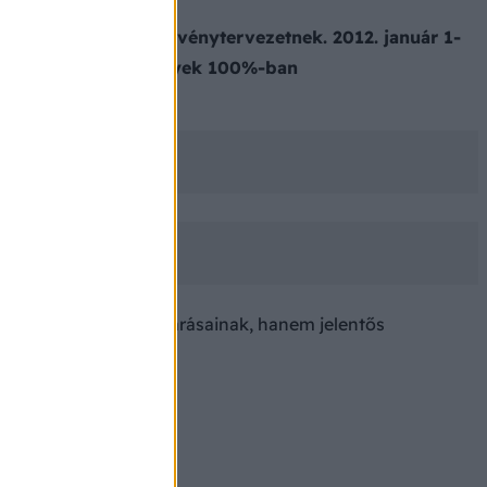
szségét is védő törvénytervezetnek. 2012. január 1-
ek, bárok és munkahelyek 100%-ban
litikai, szakmai elvárásainak, hanem jelentős