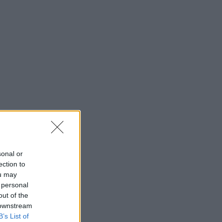
sonal or
ection to
ou may
 personal
out of the
 downstream
B’s List of