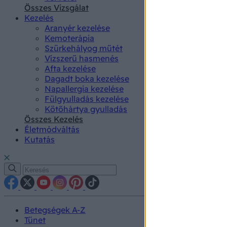
authenti
Összes Vizsgálat
Kezelés
Aranyér kezelése
Kemoterápia
Szürkehályog műtét
Vízszerű hasmenés
Afta kezelése
Dagadt boka kezelése
Napallergia kezelése
Fülgyulladás kezelése
Kötőhártya gyulladás
Összes Kezelés
Életmódváltás
Kutatás
Betegségek A-Z
Tünet