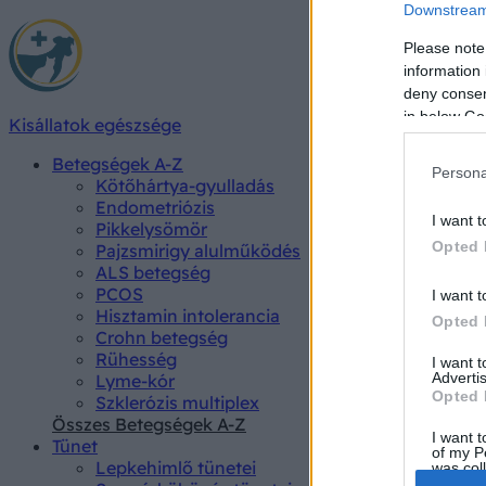
Downstream 
Please note
information 
deny consent
in below Go
Kisállatok egészsége
Betegségek A-Z
Persona
Kötőhártya-gyulladás
Endometriózis
I want t
Pikkelysömör
Opted 
Pajzsmirigy alulműködés
ALS betegség
PCOS
I want t
Hisztamin intolerancia
Opted 
Crohn betegség
Rühesség
I want 
Advertis
Lyme-kór
Opted 
Szklerózis multiplex
Összes Betegségek A-Z
I want t
Tünet
of my P
Lepkehimlő tünetei
was col