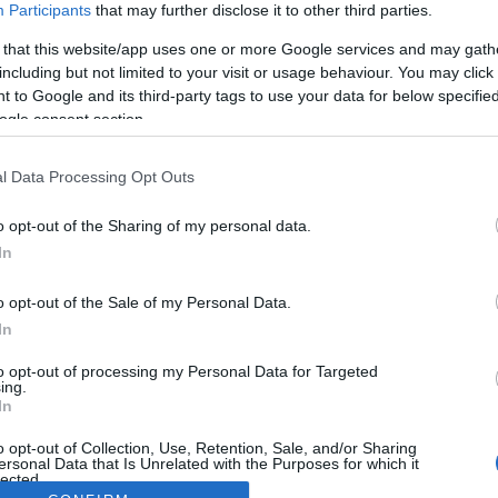
Participants
that may further disclose it to other third parties.
 that this website/app uses one or more Google services and may gath
including but not limited to your visit or usage behaviour. You may click 
 to Google and its third-party tags to use your data for below specifi
ogle consent section.
l Data Processing Opt Outs
o opt-out of the Sharing of my personal data.
In
o opt-out of the Sale of my Personal Data.
In
to opt-out of processing my Personal Data for Targeted
ing.
In
o opt-out of Collection, Use, Retention, Sale, and/or Sharing
ersonal Data that Is Unrelated with the Purposes for which it
lected.