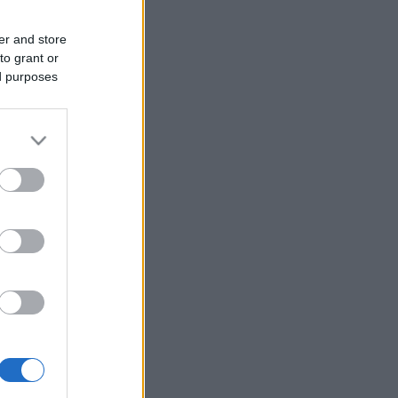
er and store
to grant or
ed purposes