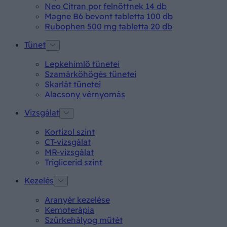
Neo Citran por felnőttnek 14 db
Magne B6 bevont tabletta 100 db
Rubophen 500 mg tabletta 20 db
Tünet
Lepkehimlő tünetei
Szamárköhögés tünetei
Skarlát tünetei
Alacsony vérnyomás
Vizsgálat
Kortizol szint
CT-vizsgálat
MR-vizsgálat
Triglicerid szint
Kezelés
Aranyér kezelése
Kemoterápia
Szürkehályog műtét