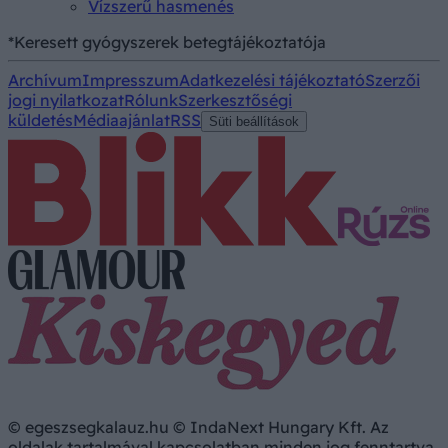
Vízszerű hasmenés
*Keresett gyógyszerek betegtájékoztatója
Archívum
Impresszum
Adatkezelési tájékoztató
Szerzői
jogi nyilatkozat
Rólunk
Szerkesztőségi
küldetés
Médiaajánlat
RSS
Süti beállítások
© egeszsegkalauz.hu © IndaNext Hungary Kft. Az
oldalak tartalmával kapcsolatban minden jog fenntartva,