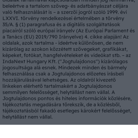
beleértve a tartalom szöveg- és adatbányászat céljára
való felhasználását is – a szerzői jogról szóló 1999. évi
LXXVI. törvény rendelkezései értelmében a törvény
35/A. § (1) paragrafusa és a digitális szolgáltatások
piacairól szóló európai irányelv (Az Európai Parlament és
a Tanács (EU) 2019/790 Irányelve) 4. cikke alapján! Az
oldalak, azok tartalma - ideértve különösen, de nem
kizárólag az azokon közzétett szövegeket, grafikákat,
képeket, fotókat, hangfelvételeket és videókat stb. – az
IndaNext Hungary Kft. ("Jogtulajdonos") kizárólagos
jogosultsága alá esnek. Mindezek minden és bármely
felhasználása csak a Jogtulajdonos előzetes írásbeli
hozzájárulásával lehetséges. Az oldalról kivezető
linkeken elérhető tartalmakért a Jogtulajdonos
semmilyen felelősséget, helytállást nem vállal. A
Jogtulajdonos pontos és hiteles információk közlésére,
tájékoztatás megadására törekszik, de a közlésből,
tájékoztatásból fakadó esetleges károkért felelősséget,
helytállást nem vállal.