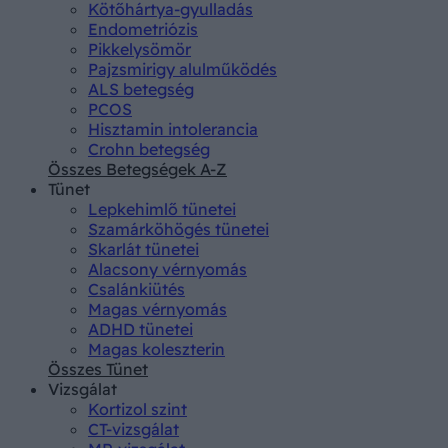
Kötőhártya-gyulladás
Endometriózis
Pikkelysömör
Pajzsmirigy alulműködés
ALS betegség
PCOS
Hisztamin intolerancia
Crohn betegség
Összes Betegségek A-Z
Tünet
Lepkehimlő tünetei
Szamárköhögés tünetei
Skarlát tünetei
Alacsony vérnyomás
Csalánkiütés
Magas vérnyomás
ADHD tünetei
Magas koleszterin
Összes Tünet
Vizsgálat
Kortizol szint
CT-vizsgálat