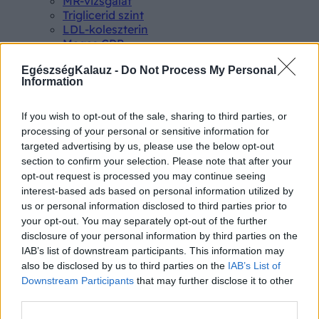
MR-vizsgálat
Triglicerid szint
LDL-koleszterin
Magas CRP
Mammográfia
EgészségKalauz -
Do Not Process My Personal
EKG
Information
Összes Vizsgálat
Kezelés
Aranyér kezelése
If you wish to opt-out of the sale, sharing to third parties, or
Kemoterápia
processing of your personal or sensitive information for
Szürkehályog műtét
targeted advertising by us, please use the below opt-out
Vízszerű hasmenés
section to confirm your selection. Please note that after your
Afta kezelése
opt-out request is processed you may continue seeing
Dagadt boka kezelése
interest-based ads based on personal information utilized by
Napallergia kezelése
us or personal information disclosed to third parties prior to
Fülgyulladás kezelése
your opt-out. You may separately opt-out of the further
Összes Kezelés
disclosure of your personal information by third parties on the
Életmódváltás
IAB’s list of downstream participants. This information may
Kutatás
also be disclosed by us to third parties on the
IAB’s List of
Downstream Participants
that may further disclose it to other
third parties.