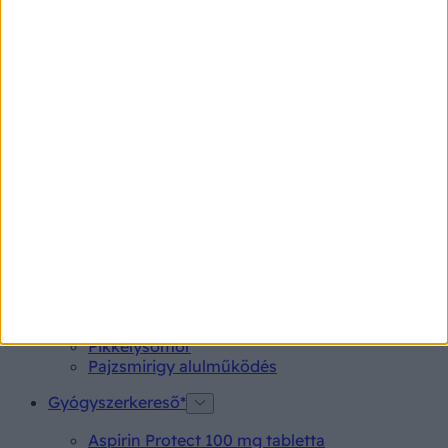
kellemetlen utóhatásokat (x)
Az ünnepek az együttlétről és a pihenésről szólnak, de
nem szerencsés, ha a lassulás az emésztésünket is érinti.
A kiadós fogások és az ünnepek környékén kivett
mozgásszegény szabadnapok azonban gyakran
vezetnek aranyeres panaszokhoz. Mutatjuk, mit
tehetünk, ha szeretnénk ezt elkerülni.
Betegségek A-Z
Kötőhártya-gyulladás
Endometriózis
Pikkelysömör
Pajzsmirigy alulműködés
Gyógyszerkereső*
Aspirin Protect 100 mg tabletta