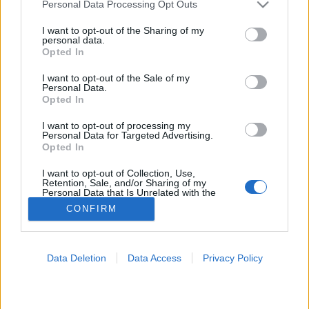
Please note that this website/app uses one or more Google
Personal Data Processing Opt Outs
services and may gather and store information including but
not limited to your visit or usage behaviour. You may click to
I want to opt-out of the Sharing of my
Betegségek A-Z
personal data.
grant or deny consent to Google and its third-party tags to
Tünet
Opted In
use your data for below specified purposes in below Google
Vizsgálat
consent section.
Kezelés
I want to opt-out of the Sale of my
Personal Data.
Életmódváltás
Opted In
Kutatás
Prevenció
I want to opt-out of processing my
Hírek
Personal Data for Targeted Advertising.
Videók
Opted In
Kisállatok egészsége
I want to opt-out of Collection, Use,
Retention, Sale, and/or Sharing of my
#allergia
#influenza
#cukorbetegség
Personal Data that Is Unrelated with the
Purposes for which it was collected.
#orvosmeteorológia
#vérnyomás
#stroke
#rákbetegség
CONFIRM
Opted Out
#pajzsmirigy
#reflux
#ekcéma
#herpesz
Regisztráció
Google consents
Data Deletion
Data Access
Privacy Policy
I want to allow Google to enable storage
related to advertising like cookies on web or
device identifiers in apps.
Aranyérszezon