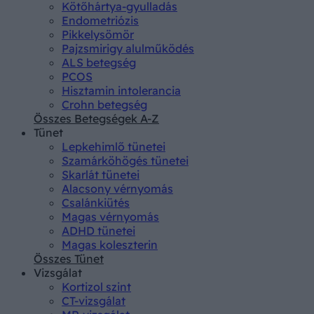
Kötőhártya-gyulladás
Endometriózis
Pikkelysömör
Pajzsmirigy alulműködés
ALS betegség
PCOS
Hisztamin intolerancia
Crohn betegség
Összes Betegségek A-Z
Tünet
Lepkehimlő tünetei
Szamárköhögés tünetei
Skarlát tünetei
Alacsony vérnyomás
Csalánkiütés
Magas vérnyomás
ADHD tünetei
Magas koleszterin
Összes Tünet
Vizsgálat
Kortizol szint
CT-vizsgálat