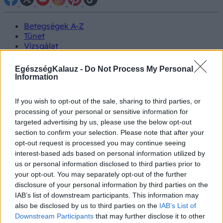
Betegségek A-Z
Tünet
Vizsgálat
Kezelés
Életmódváltás
EgészségKalauz -
Do Not Process My Personal
Kutatás
Information
Prevenció
Hírek
If you wish to opt-out of the sale, sharing to third parties, or
Videók
processing of your personal or sensitive information for
Kisállatok egészsége
targeted advertising by us, please use the below opt-out
section to confirm your selection. Please note that after your
#allergia
#influenza
#cukorbetegség
opt-out request is processed you may continue seeing
#orvosmeteorológia
#vérnyomás
#stroke
#rákbetegség
interest-based ads based on personal information utilized by
#pajzsmirigy
#reflux
#ekcéma
#herpesz
us or personal information disclosed to third parties prior to
Regisztráció
your opt-out. You may separately opt-out of the further
disclosure of your personal information by third parties on the
IAB’s list of downstream participants. This information may
also be disclosed by us to third parties on the
IAB’s List of
Downstream Participants
that may further disclose it to other
Edzés