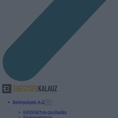
Betegségek A-Z
Kötőhártya-gyulladás
Endometriózis