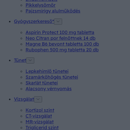
Pikkelysömör
Pajzsmirigy alulműködés
Gyógyszerkereső*
Aspirin Protect 100 mg tabletta
Neo Citran por felnőttnek 14 db
Magne B6 bevont tabletta 100 db
Rubophen 500 mg tabletta 20 db
Tünet
Lepkehimlő tünetei
Szamárköhögés tünetei
Skarlát tünetei
Alacsony vérnyomás
Vizsgálat
Kortizol szint
CT-vizsgálat
MR-vizsgálat
Triglicerid szint