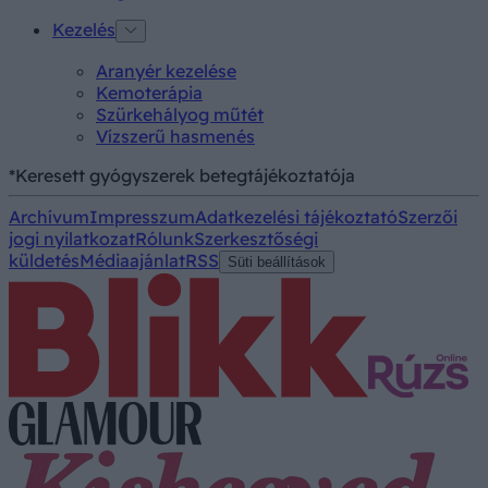
Kezelés
Aranyér kezelése
Kemoterápia
Szürkehályog műtét
Vízszerű hasmenés
*Keresett gyógyszerek betegtájékoztatója
Archívum
Impresszum
Adatkezelési tájékoztató
Szerzői
jogi nyilatkozat
Rólunk
Szerkesztőségi
küldetés
Médiaajánlat
RSS
Süti beállítások