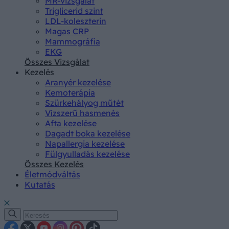
MR-vizsgálat
Triglicerid szint
LDL-koleszterin
Magas CRP
Mammográfia
EKG
Összes Vizsgálat
Kezelés
Aranyér kezelése
Kemoterápia
Szürkehályog műtét
Vízszerű hasmenés
Afta kezelése
Dagadt boka kezelése
Napallergia kezelése
Fülgyulladás kezelése
Összes Kezelés
Életmódváltás
Kutatás