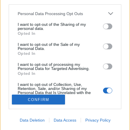
third parties.
Edzés
Please note that this website/app uses one or more Google
Personal Data Processing Opt Outs
services and may gather and store information including but
not limited to your visit or usage behaviour. You may click to
I want to opt-out of the Sharing of my
personal data.
grant or deny consent to Google and its third-party tags to
Opted In
use your data for below specified purposes in below Google
consent section.
I want to opt-out of the Sale of my
Personal Data.
Opted In
I want to opt-out of processing my
Personal Data for Targeted Advertising.
Opted In
I want to opt-out of Collection, Use,
Retention, Sale, and/or Sharing of my
Personal Data that Is Unrelated with the
Purposes for which it was collected.
CONFIRM
Opted Out
Google consents
Data Deletion
Data Access
Privacy Policy
I want to allow Google to enable storage