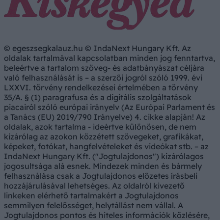
© egeszsegkalauz.hu © IndaNext Hungary Kft. Az
oldalak tartalmával kapcsolatban minden jog fenntartva,
beleértve a tartalom szöveg- és adatbányászat céljára
való felhasználását is – a szerzői jogról szóló 1999. évi
LXXVI. törvény rendelkezései értelmében a törvény
35/A. § (1) paragrafusa és a digitális szolgáltatások
piacairól szóló európai irányelv (Az Európai Parlament és
a Tanács (EU) 2019/790 Irányelve) 4. cikke alapján! Az
oldalak, azok tartalma - ideértve különösen, de nem
kizárólag az azokon közzétett szövegeket, grafikákat,
képeket, fotókat, hangfelvételeket és videókat stb. – az
IndaNext Hungary Kft. ("Jogtulajdonos") kizárólagos
jogosultsága alá esnek. Mindezek minden és bármely
felhasználása csak a Jogtulajdonos előzetes írásbeli
hozzájárulásával lehetséges. Az oldalról kivezető
linkeken elérhető tartalmakért a Jogtulajdonos
semmilyen felelősséget, helytállást nem vállal. A
Jogtulajdonos pontos és hiteles információk közlésére,