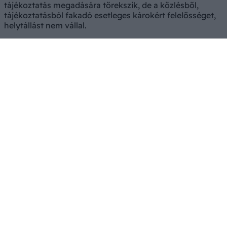
tájékoztatás megadására törekszik, de a közlésből,
tájékoztatásból fakadó esetleges károkért felelősséget,
helytállást nem vállal.