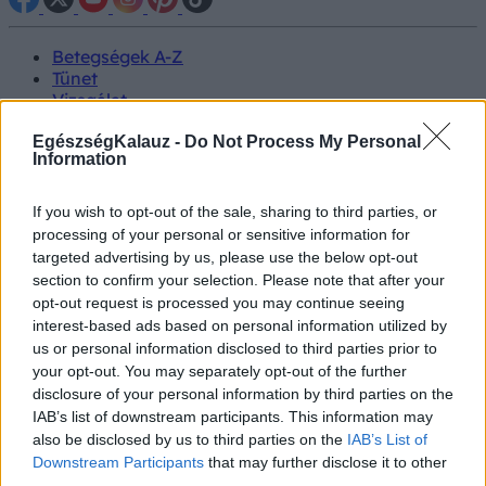
Betegségek A-Z
Tünet
Vizsgálat
Kezelés
Életmódváltás
EgészségKalauz -
Do Not Process My Personal
Information
Kutatás
Prevenció
Hírek
If you wish to opt-out of the sale, sharing to third parties, or
Videók
processing of your personal or sensitive information for
Kisállatok egészsége
targeted advertising by us, please use the below opt-out
section to confirm your selection. Please note that after your
#allergia
#influenza
#cukorbetegség
opt-out request is processed you may continue seeing
#orvosmeteorológia
#vérnyomás
#stroke
#rákbetegség
interest-based ads based on personal information utilized by
#pajzsmirigy
#reflux
#ekcéma
#herpesz
us or personal information disclosed to third parties prior to
Regisztráció
your opt-out. You may separately opt-out of the further
disclosure of your personal information by third parties on the
IAB’s list of downstream participants. This information may
also be disclosed by us to third parties on the
IAB’s List of
Downstream Participants
that may further disclose it to other
Koffein
third parties.