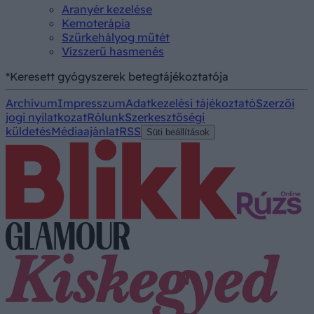
Aranyér kezelése
Kemoterápia
Szürkehályog műtét
Vízszerű hasmenés
*Keresett gyógyszerek betegtájékoztatója
Archívum
Impresszum
Adatkezelési tájékoztató
Szerzői
jogi nyilatkozat
Rólunk
Szerkesztőségi
küldetés
Médiaajánlat
RSS
Süti beállítások