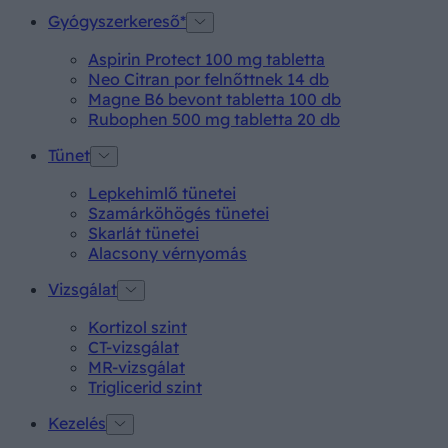
Gyógyszerkereső*
Aspirin Protect 100 mg tabletta
Neo Citran por felnőttnek 14 db
Magne B6 bevont tabletta 100 db
Rubophen 500 mg tabletta 20 db
Tünet
Lepkehimlő tünetei
Szamárköhögés tünetei
Skarlát tünetei
Alacsony vérnyomás
Vizsgálat
Kortizol szint
CT-vizsgálat
MR-vizsgálat
Triglicerid szint
Kezelés