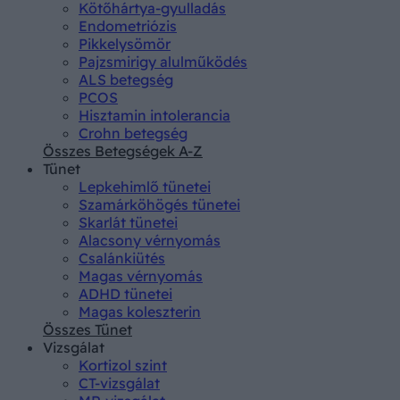
Kötőhártya-gyulladás
Endometriózis
Pikkelysömör
Pajzsmirigy alulműködés
ALS betegség
PCOS
Hisztamin intolerancia
Crohn betegség
Összes Betegségek A-Z
Tünet
Lepkehimlő tünetei
Szamárköhögés tünetei
Skarlát tünetei
Alacsony vérnyomás
Csalánkiütés
Magas vérnyomás
ADHD tünetei
Magas koleszterin
Összes Tünet
Vizsgálat
Kortizol szint
CT-vizsgálat