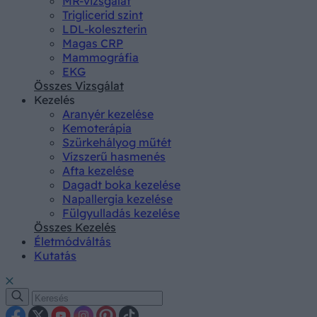
MR-vizsgálat
Triglicerid szint
LDL-koleszterin
Magas CRP
Mammográfia
EKG
Összes Vizsgálat
Kezelés
Aranyér kezelése
Kemoterápia
Szürkehályog műtét
Vízszerű hasmenés
Afta kezelése
Dagadt boka kezelése
Napallergia kezelése
Fülgyulladás kezelése
Összes Kezelés
Életmódváltás
Kutatás