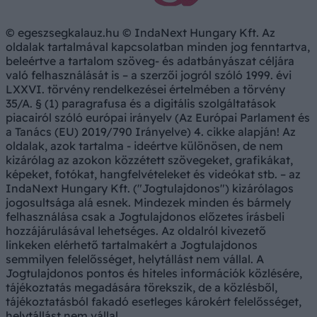
© egeszsegkalauz.hu © IndaNext Hungary Kft. Az
oldalak tartalmával kapcsolatban minden jog fenntartva,
beleértve a tartalom szöveg- és adatbányászat céljára
való felhasználását is – a szerzői jogról szóló 1999. évi
LXXVI. törvény rendelkezései értelmében a törvény
35/A. § (1) paragrafusa és a digitális szolgáltatások
piacairól szóló európai irányelv (Az Európai Parlament és
a Tanács (EU) 2019/790 Irányelve) 4. cikke alapján! Az
oldalak, azok tartalma - ideértve különösen, de nem
kizárólag az azokon közzétett szövegeket, grafikákat,
képeket, fotókat, hangfelvételeket és videókat stb. – az
IndaNext Hungary Kft. ("Jogtulajdonos") kizárólagos
jogosultsága alá esnek. Mindezek minden és bármely
felhasználása csak a Jogtulajdonos előzetes írásbeli
hozzájárulásával lehetséges. Az oldalról kivezető
linkeken elérhető tartalmakért a Jogtulajdonos
semmilyen felelősséget, helytállást nem vállal. A
Jogtulajdonos pontos és hiteles információk közlésére,
tájékoztatás megadására törekszik, de a közlésből,
tájékoztatásból fakadó esetleges károkért felelősséget,
helytállást nem vállal.