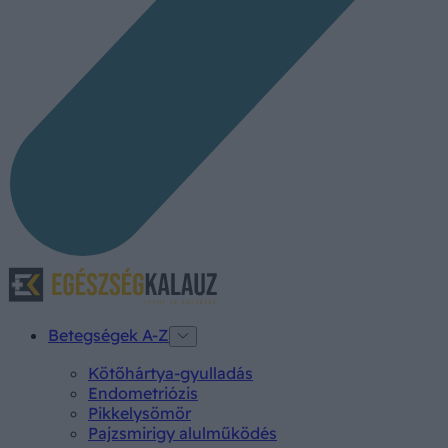
Betegségek A-Z
Kötőhártya-gyulladás
Endometriózis
Pikkelysömör
Pajzsmirigy alulműködés