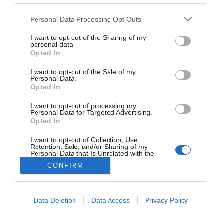
Koffein
Please note that this website/app uses one or more Google
Personal Data Processing Opt Outs
services and may gather and store information including but
not limited to your visit or usage behaviour. You may click to
I want to opt-out of the Sharing of my
personal data.
grant or deny consent to Google and its third-party tags to
Opted In
use your data for below specified purposes in below Google
consent section.
I want to opt-out of the Sale of my
Personal Data.
Opted In
I want to opt-out of processing my
Personal Data for Targeted Advertising.
Opted In
I want to opt-out of Collection, Use,
Retention, Sale, and/or Sharing of my
Personal Data that Is Unrelated with the
Purposes for which it was collected.
CONFIRM
Opted Out
Google consents
Data Deletion
Data Access
Privacy Policy
I want to allow Google to enable storage
related to advertising like cookies on web or