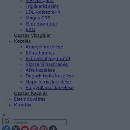
MR-vizsgálat
Triglicerid szint
LDL-koleszterin
Magas CRP
Mammográfia
EKG
Összes Vizsgálat
Kezelés
Aranyér kezelése
Kemoterápia
Szürkehályog műtét
Vízszerű hasmenés
Afta kezelése
Dagadt boka kezelése
Napallergia kezelése
Fülgyulladás kezelése
Összes Kezelés
Életmódváltás
Kutatás