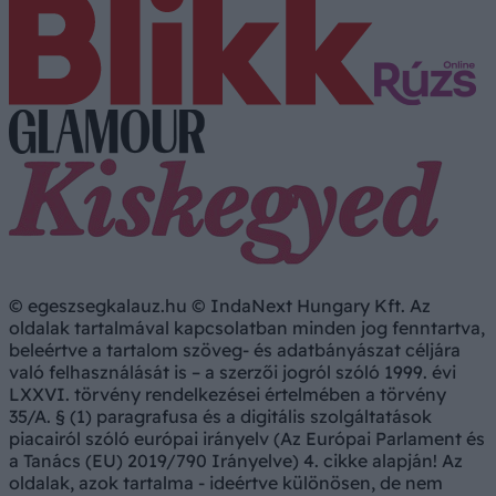
© egeszsegkalauz.hu © IndaNext Hungary Kft. Az
oldalak tartalmával kapcsolatban minden jog fenntartva,
beleértve a tartalom szöveg- és adatbányászat céljára
való felhasználását is – a szerzői jogról szóló 1999. évi
LXXVI. törvény rendelkezései értelmében a törvény
35/A. § (1) paragrafusa és a digitális szolgáltatások
piacairól szóló európai irányelv (Az Európai Parlament és
a Tanács (EU) 2019/790 Irányelve) 4. cikke alapján! Az
oldalak, azok tartalma - ideértve különösen, de nem