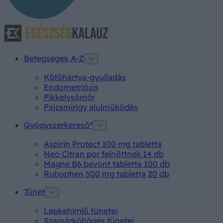
Betegségek A-Z
Kötőhártya-gyulladás
Endometriózis
Pikkelysömör
Pajzsmirigy alulműködés
Gyógyszerkereső*
Aspirin Protect 100 mg tabletta
Neo Citran por felnőttnek 14 db
Magne B6 bevont tabletta 100 db
Rubophen 500 mg tabletta 20 db
Tünet
Lepkehimlő tünetei
Szamárköhögés tünetei