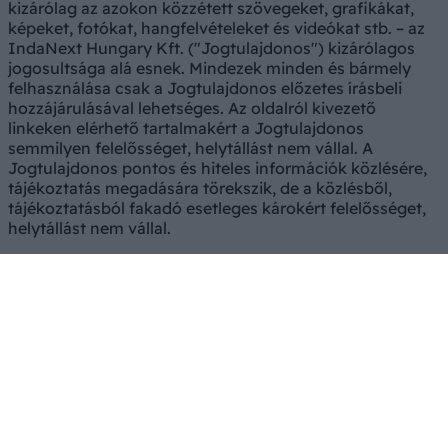
kizárólag az azokon közzétett szövegeket, grafikákat,
képeket, fotókat, hangfelvételeket és videókat stb. – az
IndaNext Hungary Kft. ("Jogtulajdonos") kizárólagos
jogosultsága alá esnek. Mindezek minden és bármely
felhasználása csak a Jogtulajdonos előzetes írásbeli
hozzájárulásával lehetséges. Az oldalról kivezető
linkeken elérhető tartalmakért a Jogtulajdonos
semmilyen felelősséget, helytállást nem vállal. A
Jogtulajdonos pontos és hiteles információk közlésére,
tájékoztatás megadására törekszik, de a közlésből,
tájékoztatásból fakadó esetleges károkért felelősséget,
helytállást nem vállal.