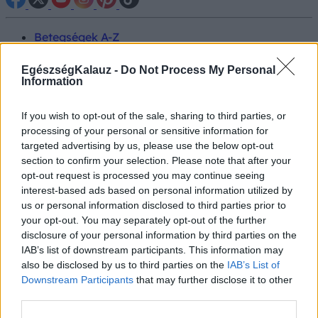
Betegségek A-Z
Tünet
Vizsgálat
EgészségKalauz -
Do Not Process My Personal
Kezelés
Information
Életmódváltás
Kutatás
If you wish to opt-out of the sale, sharing to third parties, or
Prevenció
processing of your personal or sensitive information for
Hírek
targeted advertising by us, please use the below opt-out
Videók
section to confirm your selection. Please note that after your
Kisállatok egészsége
opt-out request is processed you may continue seeing
interest-based ads based on personal information utilized by
#allergia
#influenza
#cukorbetegség
us or personal information disclosed to third parties prior to
#orvosmeteorológia
#vérnyomás
#stroke
#rákbetegség
your opt-out. You may separately opt-out of the further
#pajzsmirigy
#reflux
#ekcéma
#herpesz
disclosure of your personal information by third parties on the
Regisztráció
IAB’s list of downstream participants. This information may
also be disclosed by us to third parties on the
IAB’s List of
Downstream Participants
that may further disclose it to other
third parties.
Pajzsmirigy alulműködés