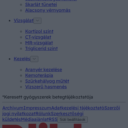
Skarlát tünetei
Alacsony vérnyomás
Vizsgálat
Kortizol szint
CT-vizsgálat
MR-vizsgálat
Triglicerid szint
Kezelés
Aranyér kezelése
Kemoterápia
Szürkehályog műtét
Vízszerű hasmenés
*Keresett gyógyszerek betegtájékoztatója
Archívum
Impresszum
Adatkezelési tájékoztató
Szerzői
jogi nyilatkozat
Rólunk
Szerkesztőségi
küldetés
Médiaajánlat
RSS
Süti beállítások