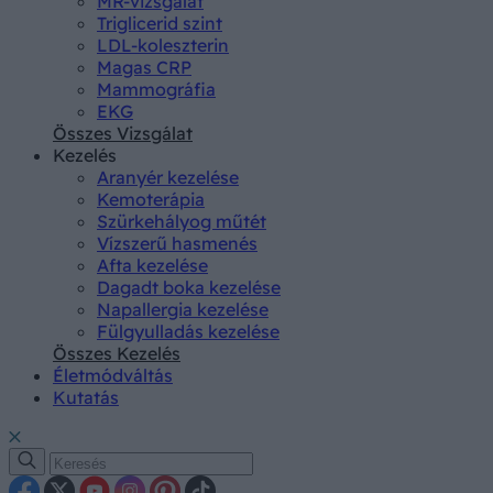
MR-vizsgálat
Triglicerid szint
LDL-koleszterin
Magas CRP
Mammográfia
EKG
Összes Vizsgálat
Kezelés
Aranyér kezelése
Kemoterápia
Szürkehályog műtét
Vízszerű hasmenés
Afta kezelése
Dagadt boka kezelése
Napallergia kezelése
Fülgyulladás kezelése
Összes Kezelés
Életmódváltás
Kutatás