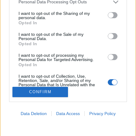
Please note that this website/app uses one or more Google
Personal Data Processing Opt Outs
services and may gather and store information including but
Pajzsmirigy alulműködés
not limited to your visit or usage behaviour. You may click to
I want to opt-out of the Sharing of my
personal data.
grant or deny consent to Google and its third-party tags to
Opted In
use your data for below specified purposes in below Google
consent section.
I want to opt-out of the Sale of my
Personal Data.
Opted In
I want to opt-out of processing my
Personal Data for Targeted Advertising.
Opted In
I want to opt-out of Collection, Use,
Retention, Sale, and/or Sharing of my
Personal Data that Is Unrelated with the
Purposes for which it was collected.
CONFIRM
Opted Out
Google consents
Data Deletion
Data Access
Privacy Policy
I want to allow Google to enable storage
related to advertising like cookies on web or
device identifiers in apps.