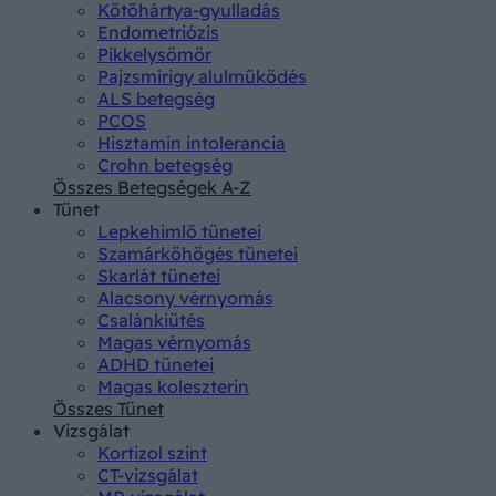
Kötőhártya-gyulladás
Endometriózis
Pikkelysömör
Pajzsmirigy alulműködés
ALS betegség
PCOS
Hisztamin intolerancia
Crohn betegség
Összes Betegségek A-Z
Tünet
Lepkehimlő tünetei
Szamárköhögés tünetei
Skarlát tünetei
Alacsony vérnyomás
Csalánkiütés
Magas vérnyomás
ADHD tünetei
Magas koleszterin
Összes Tünet
Vizsgálat
Kortizol szint
CT-vizsgálat