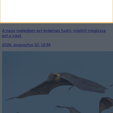
Ez a víz a forróságban olyan, mint a méreg, mégis
sokan isszák
A nagy melegben ezt érdemes tudni, mielőtt megissza
ezt a vizet.
2026. augusztus 10. 12:34