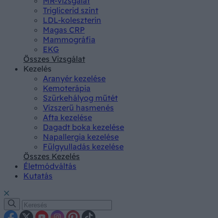
MR-vizsgálat
Triglicerid szint
LDL-koleszterin
Magas CRP
Mammográfia
EKG
Összes Vizsgálat
Kezelés
Aranyér kezelése
Kemoterápia
Szürkehályog műtét
Vízszerű hasmenés
Afta kezelése
Dagadt boka kezelése
Napallergia kezelése
Fülgyulladás kezelése
Összes Kezelés
Életmódváltás
Kutatás