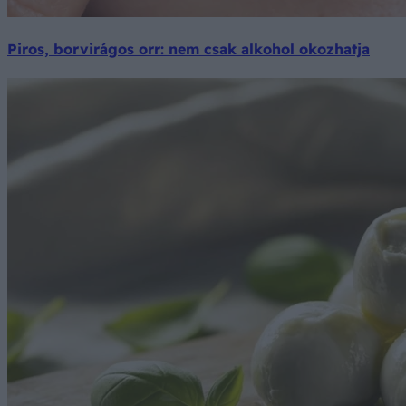
Piros, borvirágos orr: nem csak alkohol okozhatja