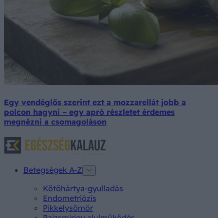
Egy vendéglős szerint ezt a mozzarellát jobb a
polcon hagyni – egy apró részletet érdemes
megnézni a csomagoláson
Betegségek A-Z
Kötőhártya-gyulladás
Endometriózis
Pikkelysömör
Pajzsmirigy alulműködés