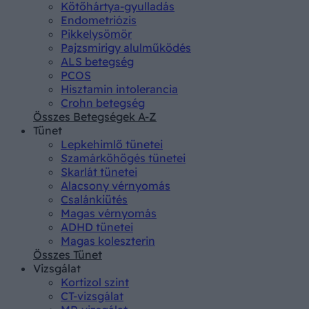
Kötőhártya-gyulladás
Endometriózis
Pikkelysömör
Pajzsmirigy alulműködés
ALS betegség
PCOS
Hisztamin intolerancia
Crohn betegség
Összes Betegségek A-Z
Tünet
Lepkehimlő tünetei
Szamárköhögés tünetei
Skarlát tünetei
Alacsony vérnyomás
Csalánkiütés
Magas vérnyomás
ADHD tünetei
Magas koleszterin
Összes Tünet
Vizsgálat
Kortizol szint
CT-vizsgálat