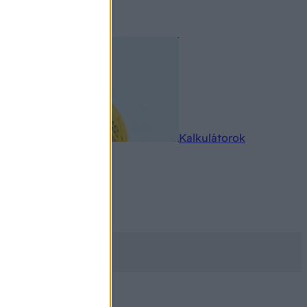
rkereső
Kalkulátorok