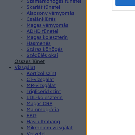
Opted 
Szamárköhögés tünetei
Skarlát tünetei
Alacsony vérnyomás
Google 
Csalánkiütés
Magas vérnyomás
I want t
ADHD tünetei
web or d
Magas koleszterin
Hasmenés
I want t
Száraz köhögés
purpose
Szédülés okai
Összes Tünet
I want 
Vizsgálat
Kortizol szint
I want t
CT-vizsgálat
web or d
MR-vizsgálat
Triglicerid szint
LDL-koleszterin
I want t
Magas CRP
or app.
Mammográfia
EKG
I want t
Hasi ultrahang
Mikrobiom vizsgálat
I want t
Vérvétel