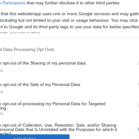
Participants
that may further disclose it to other third parties.
 that this website/app uses one or more Google services and may gath
including but not limited to your visit or usage behaviour. You may click 
 to Google and its third-party tags to use your data for below specifi
ogle consent section.
l Data Processing Opt Outs
o opt-out of the Sharing of my personal data.
In
o opt-out of the Sale of my Personal Data.
In
to opt-out of processing my Personal Data for Targeted
ing.
In
o opt-out of Collection, Use, Retention, Sale, and/or Sharing
ersonal Data that Is Unrelated with the Purposes for which it
lected.