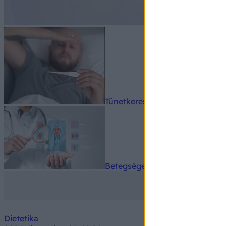
Tünetkereső
Betegségek A-Z
Dietetika