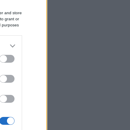
er and store
to grant or
ed purposes