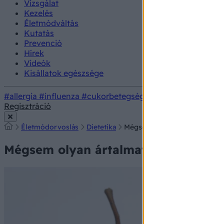
Vizsgálat
Kezelés
Életmódváltás
Kutatás
Prevenció
Hírek
Videók
Kisállatok egészsége
#allergia
#influenza
#cukorbetegség
#orvosmeteorológi
Regisztráció
Életmódorvoslás
Dietetika
Mégsem olyan ártalmatlan a fr
Mégsem olyan ártalmatlan a fruktóz?