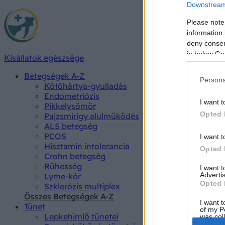
Downstream 
Please note
information 
deny consent
in below Go
Kisállatok egészsége
Betegségek A-Z
Persona
Kötőhártya-gyulladás
Endometriózis
I want t
Pikkelysömör
Opted 
Pajzsmirigy alulműködés
ALS betegség
PCOS
I want t
Hisztamin intolerancia
Opted 
Crohn betegség
Rühesség
I want 
Advertis
Lyme-kór
Opted 
Szklerózis multiplex
Összes Betegségek A-Z
I want t
Tünet
of my P
Lepkehimlő tünetei
was col