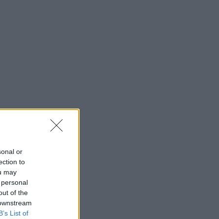
sonal or
ection to
ou may
 personal
out of the
 downstream
B’s List of