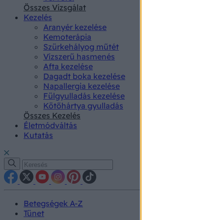
authenti
Összes Vizsgálat
Kezelés
Aranyér kezelése
Kemoterápia
Szürkehályog műtét
Vízszerű hasmenés
Afta kezelése
Dagadt boka kezelése
Napallergia kezelése
Fülgyulladás kezelése
Kötőhártya gyulladás
Összes Kezelés
Életmódváltás
Kutatás
Betegségek A-Z
Tünet