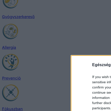
Gyógyszerkereső
Allergia
Egészség
If you wish 
Prevenció
sensitive in
confirm you
continue se
information 
further disc
participants
Fókuszban