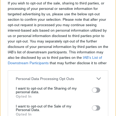
vastagbélrák, végbélrák tünete
If you wish to opt-out of the sale, sharing to third parties, or
processing of your personal or sensitive information for
targeted advertising by us, please use the below opt-out
section to confirm your selection. Please note that after your
opt-out request is processed you may continue seeing
interest-based ads based on personal information utilized by
us or personal information disclosed to third parties prior to
your opt-out. You may separately opt-out of the further
disclosure of your personal information by third parties on the
IAB’s list of downstream participants. This information may
also be disclosed by us to third parties on the
IAB’s List of
Downstream Participants
that may further disclose it to other
third parties.
Please note that this website/app uses one or more Google
Personal Data Processing Opt Outs
services and may gather and store information including but
not limited to your visit or usage behaviour. You may click to
I want to opt-out of the Sharing of my
personal data.
grant or deny consent to Google and its third-party tags to
Opted In
use your data for below specified purposes in below Google
consent section.
I want to opt-out of the Sale of my
Personal Data.
Opted In