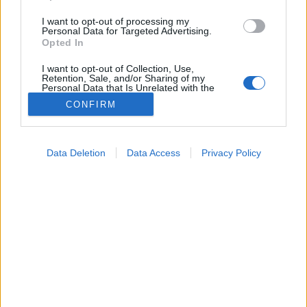
I want to opt-out of processing my
Personal Data for Targeted Advertising.
Opted In
I want to opt-out of Collection, Use,
Retention, Sale, and/or Sharing of my
Personal Data that Is Unrelated with the
Purposes for which it was collected.
CONFIRM
Opted Out
Dietetika
2024. április 13. 06:04
Google consents
Megosztás
Küldés
Küldés Messengeren
Data Deletion
Data Access
Privacy Policy
I want to allow Google to enable storage
related to advertising like cookies on web or
device identifiers in apps.
A vastagbélráknak, végbélráknak nincsenek teljesen
I want to allow my user data to be sent to
egyértelmű tünetei, általánosságban azonban
Google for online advertising purposes.
beszélhetünk gyakori jelekről.
I want to allow Google to send me
personalized advertising.
I want to allow Google to enable storage