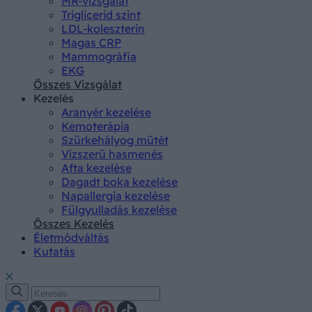
MR-vizsgálat
Triglicerid szint
LDL-koleszterin
Magas CRP
Mammográfia
EKG
Összes Vizsgálat
Kezelés
Aranyér kezelése
Kemoterápia
Szürkehályog műtét
Vízszerű hasmenés
Afta kezelése
Dagadt boka kezelése
Napallergia kezelése
Fülgyulladás kezelése
Összes Kezelés
Életmódváltás
Kutatás