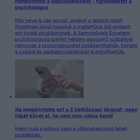
rombolhatja a kapcsolatainkat - figyelmeztet a
pszichológus
Már neve is van annak, amikor a telefon miatt
figyelmen kívül hagyjuk a mellettünk ülő embert:
ezt hívják phubbingnak. A Semmelweis Egyetem
pszichológusa szerint néhány egyszerű szabállyal
nemcsak a szorongásunkat csökkenthetjük, hanem
a családi és párkapcsolatainkat is erősíthetjük.
Ha megérintette ezt a 3 hétköznapi tárgyat, nagy
hibát követ el, ha nem mos utána kezet
Nem csak a kilincs vagy a villanykapcsoló lehet
problémás.