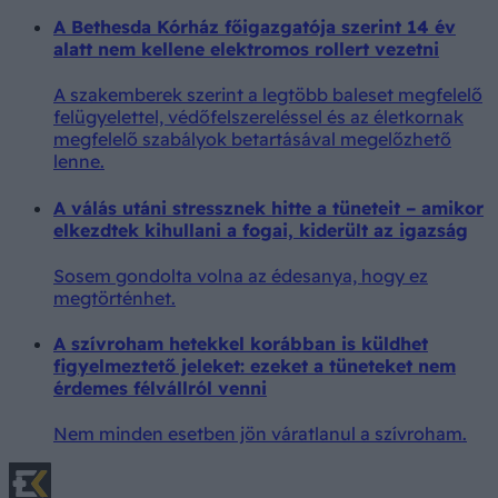
A Bethesda Kórház főigazgatója szerint 14 év
alatt nem kellene elektromos rollert vezetni
A szakemberek szerint a legtöbb baleset megfelelő
felügyelettel, védőfelszereléssel és az életkornak
megfelelő szabályok betartásával megelőzhető
lenne.
A válás utáni stressznek hitte a tüneteit – amikor
elkezdtek kihullani a fogai, kiderült az igazság
Sosem gondolta volna az édesanya, hogy ez
megtörténhet.
A szívroham hetekkel korábban is küldhet
figyelmeztető jeleket: ezeket a tüneteket nem
érdemes félvállról venni
Nem minden esetben jön váratlanul a szívroham.