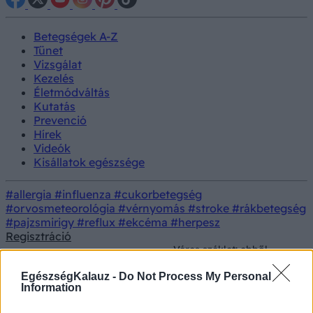
Betegségek A-Z
Tünet
Vizsgálat
Kezelés
Életmódváltás
Kutatás
Prevenció
Hírek
Videók
Kisállatok egészsége
#allergia
#influenza
#cukorbetegség
#orvosmeteorológia
#vérnyomás
#stroke
#rákbetegség
#pajzsmirigy
#reflux
#ekcéma
#herpesz
Regisztráció
Véres széklet: ebből
Életmódorvoslás
Dietetika
tudni, ha vastagbélrák,
végbélrák tünete
EgészségKalauz -
Do Not Process My Personal
Information
Véres széklet: ebből tudni, ha