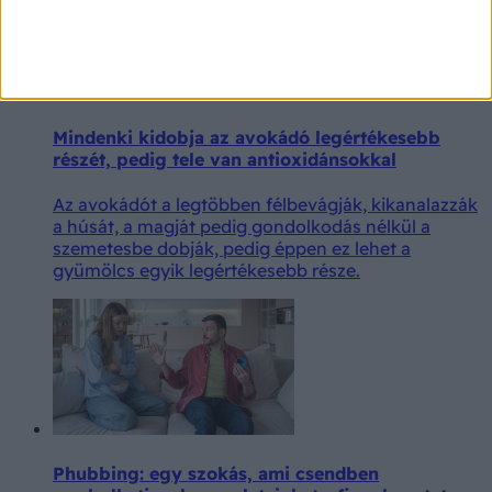
Mindenki kidobja az avokádó legértékesebb
részét, pedig tele van antioxidánsokkal
Az avokádót a legtöbben félbevágják, kikanalazzák
a húsát, a magját pedig gondolkodás nélkül a
szemetesbe dobják, pedig éppen ez lehet a
gyümölcs egyik legértékesebb része.
Phubbing: egy szokás, ami csendben