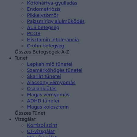
Kötőhártya-gyulladás
Endometriózis
Pikkelysömör
Pajzsmirigy alulműködés
ALS betegség
PCOS
Hisztamin intolerancia
Crohn betegség
Összes Betegségek A-Z
Tünet
Lepkehimlő tünetei
Szamárköhögés tünetei
Skarlát tünetei
Alacsony vérnyomás
Csalánkiütés
Magas vérnyomás
ADHD tünetei
Magas koleszterin
Összes Tünet
Vizsgálat
Kortizol szint
CT-vizsgálat