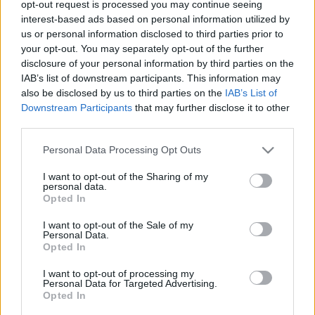
opt-out request is processed you may continue seeing
mint korábban gondolták
interest-based ads based on personal information utilized by
us or personal information disclosed to third parties prior to
your opt-out. You may separately opt-out of the further
disclosure of your personal information by third parties on the
IAB’s list of downstream participants. This information may
also be disclosed by us to third parties on the
IAB’s List of
Dietetika
Downstream Participants
that may further disclose it to other
2009. szeptember 08. 10:44
third parties.
Módosítva: 2016. február 25. 20:23
Megosztás
Küldés
Küldés Messengeren
Please note that this website/app uses one or more Google
Personal Data Processing Opt Outs
services and may gather and store information including but
not limited to your visit or usage behaviour. You may click to
I want to opt-out of the Sharing of my
personal data.
Egészségkalauz
grant or deny consent to Google and its third-party tags to
Opted In
Egészségkalauz
use your data for below specified purposes in below Google
consent section.
I want to opt-out of the Sale of my
Personal Data.
Opted In
A táplálkozási szakemberek idáig valamelyest
I want to opt-out of processing my
fontosabbnak tartották a zöldség-, mint a
Personal Data for Targeted Advertising.
gyümölcsfogyasztást. A különbség azonban talán
Opted In