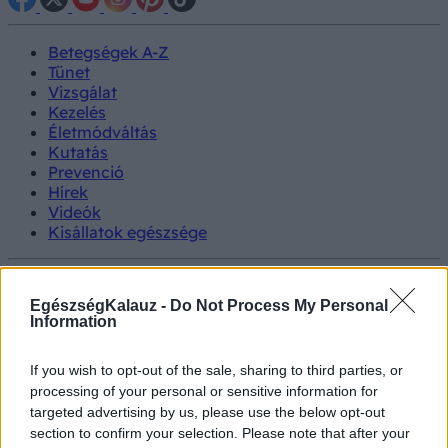
Betegségek A-Z
Tünet
Vizsgálat
Kezelés
Életmódváltás
Kutatás
Prevenció
Hírek
Videók
Kisállatok egészsége
#allergia
#influenza
#cukorbetegség
#orvosmeteorológia
#vérnyomás
#stroke
#rákbetegség
EgészségKalauz -
Do Not Process My Personal
#pajzsmirigy
#reflux
#ekcéma
#herpesz
Information
Regisztráció
Egészségesebbek a
If you wish to opt-out of the sale, sharing to third parties, or
Életmódorvoslás
Dietetika
gyümölcsök, mint
processing of your personal or sensitive information for
korábban gondolták
targeted advertising by us, please use the below opt-out
Egészségesebbek a gyümölcsök,
section to confirm your selection. Please note that after your