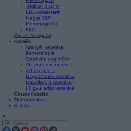
MR-vizsgálat
Triglicerid szint
LDL-koleszterin
Magas CRP
Mammográfia
EKG
Összes Vizsgálat
Kezelés
Aranyér kezelése
Kemoterápia
Szürkehályog műtét
Vízszerű hasmenés
Afta kezelése
Dagadt boka kezelése
Napallergia kezelése
Fülgyulladás kezelése
Összes Kezelés
Életmódváltás
Kutatás