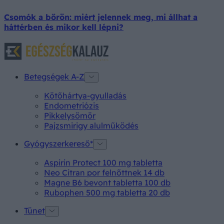
Csomók a bőrön: miért jelennek meg, mi állhat a
háttérben és mikor kell lépni?
Betegségek A-Z
Kötőhártya-gyulladás
Endometriózis
Pikkelysömör
Pajzsmirigy alulműködés
Gyógyszerkereső*
Aspirin Protect 100 mg tabletta
Neo Citran por felnőttnek 14 db
Magne B6 bevont tabletta 100 db
Rubophen 500 mg tabletta 20 db
Tünet