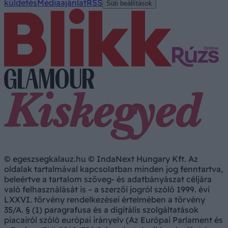
küldetés
Médiaajánlat
RSS
Süti beállítások
© egeszsegkalauz.hu © IndaNext Hungary Kft. Az
oldalak tartalmával kapcsolatban minden jog fenntartva,
beleértve a tartalom szöveg- és adatbányászat céljára
való felhasználását is – a szerzői jogról szóló 1999. évi
LXXVI. törvény rendelkezései értelmében a törvény
35/A. § (1) paragrafusa és a digitális szolgáltatások
piacairól szóló európai irányelv (Az Európai Parlament és