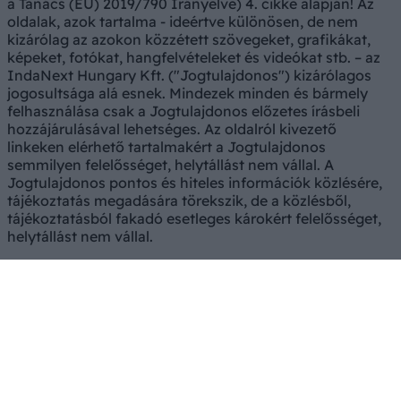
a Tanács (EU) 2019/790 Irányelve) 4. cikke alapján! Az
oldalak, azok tartalma - ideértve különösen, de nem
kizárólag az azokon közzétett szövegeket, grafikákat,
képeket, fotókat, hangfelvételeket és videókat stb. – az
IndaNext Hungary Kft. ("Jogtulajdonos") kizárólagos
jogosultsága alá esnek. Mindezek minden és bármely
felhasználása csak a Jogtulajdonos előzetes írásbeli
hozzájárulásával lehetséges. Az oldalról kivezető
linkeken elérhető tartalmakért a Jogtulajdonos
semmilyen felelősséget, helytállást nem vállal. A
Jogtulajdonos pontos és hiteles információk közlésére,
tájékoztatás megadására törekszik, de a közlésből,
tájékoztatásból fakadó esetleges károkért felelősséget,
helytállást nem vállal.