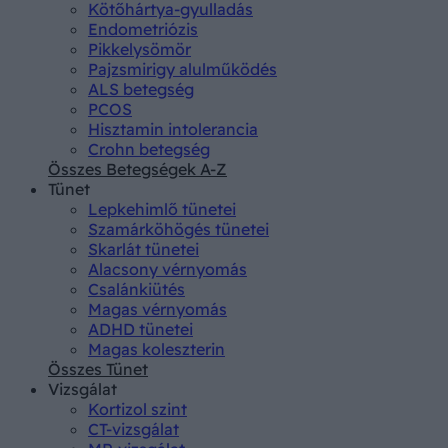
Kötőhártya-gyulladás
Endometriózis
Pikkelysömör
Pajzsmirigy alulműködés
ALS betegség
PCOS
Hisztamin intolerancia
Crohn betegség
Összes Betegségek A-Z
Tünet
Lepkehimlő tünetei
Szamárköhögés tünetei
Skarlát tünetei
Alacsony vérnyomás
Csalánkiütés
Magas vérnyomás
ADHD tünetei
Magas koleszterin
Összes Tünet
Vizsgálat
Kortizol szint
CT-vizsgálat