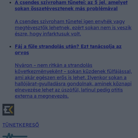
A csendes szívroham tünetei: az 5 jel, amelyet
sokan összetévesztenek más problémával
A csendes szívroham tünetei igen enyhék vagy
megtévesztők lehetnek, ezért sokan nem is veszik
észre, hogy infarktusuk volt.
Fáj a füle strandolás után? Ezt tanácsolja az
orvos
Nyáron – nem ritkán a strandolás
következményeként – sokan küzdenek fülfájással,
ami akár egészen erős is lehet. Ilyenkor sokan a
hallójárat-gyulladásra gondolnak, aminek köznapi
elnevezése lehet az úszófül, latinul pedig otitis
externa a megnevezés.
TÜNETKERESŐ