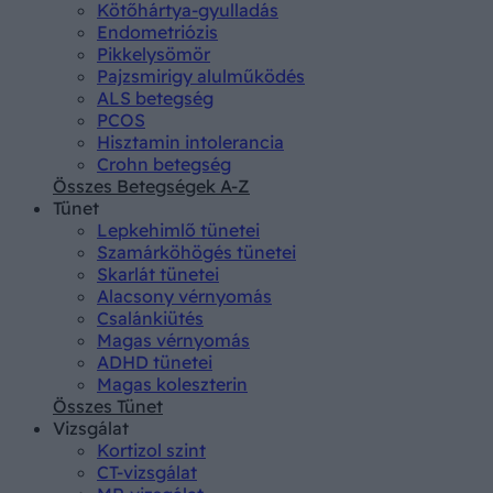
Kötőhártya-gyulladás
Endometriózis
Pikkelysömör
Pajzsmirigy alulműködés
ALS betegség
PCOS
Hisztamin intolerancia
Crohn betegség
Összes Betegségek A-Z
Tünet
Lepkehimlő tünetei
Szamárköhögés tünetei
Skarlát tünetei
Alacsony vérnyomás
Csalánkiütés
Magas vérnyomás
ADHD tünetei
Magas koleszterin
Összes Tünet
Vizsgálat
Kortizol szint
CT-vizsgálat