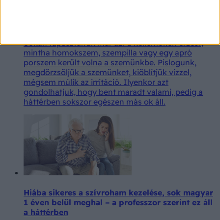
Mintha mindig lenne valami a szemében? Nem
csak egy porszem okozhat idegentestérzést
Sokan tapasztaltuk már azt a kellemetlen érzést,
mintha homokszem, szempilla vagy egy apró
porszem került volna a szemünkbe. Pislogunk,
megdörzsöljük a szemünket, kiöblítjük vízzel,
mégsem múlik az irritáció. Ilyenkor azt
gondolhatjuk, hogy bent maradt valami, pedig a
háttérben sokszor egészen más ok áll.
Hiába sikeres a szívroham kezelése, sok magyar
1 éven belül meghal – a professzor szerint ez áll
a háttérben