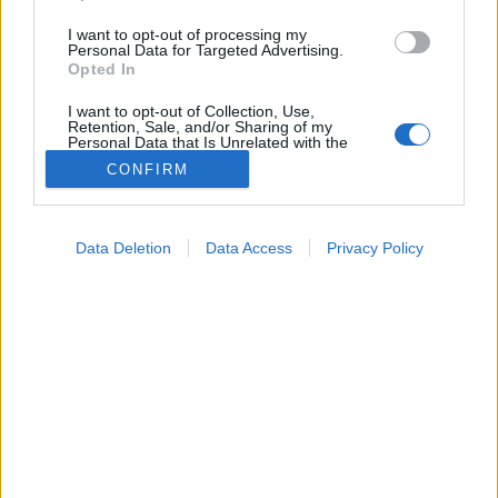
I want to opt-out of processing my
Personal Data for Targeted Advertising.
Opted In
I want to opt-out of Collection, Use,
Retention, Sale, and/or Sharing of my
Personal Data that Is Unrelated with the
Purposes for which it was collected.
CONFIRM
Opted Out
Google consents
Data Deletion
Data Access
Privacy Policy
Táplálkozás
I want to allow Google to enable storage
2025. július 31. 13:05
related to advertising like cookies on web or
Megosztás
Küldés
Küldés Messengeren
device identifiers in apps.
I want to allow my user data to be sent to
PTA
Google for online advertising purposes.
szerző
I want to allow Google to send me
personalized advertising.
Mindenki hallotta már a klasszikus tanácsot:
„igyál
I want to allow Google to enable storage