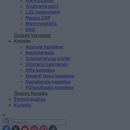
MR-vizsgálat
Triglicerid szint
LDL-koleszterin
Magas CRP
Mammográfia
EKG
Összes Vizsgálat
Kezelés
Aranyér kezelése
Kemoterápia
Szürkehályog műtét
Vízszerű hasmenés
Afta kezelése
Dagadt boka kezelése
Napallergia kezelése
Fülgyulladás kezelése
Összes Kezelés
Életmódváltás
Kutatás