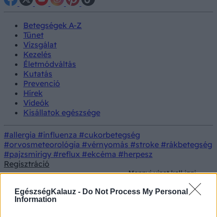
Betegségek A-Z
Tünet
Vizsgálat
Kezelés
Életmódváltás
Kutatás
Prevenció
Hírek
Videók
Kisállatok egészsége
#allergia
#influenza
#cukorbetegség
#orvosmeteorológia
#vérnyomás
#stroke
#rákbetegség
#pajzsmirigy
#reflux
#ekcéma
#herpesz
Regisztráció
Mennyi vizet kell inni
valójában? Megdőlt a
Életmódorvoslás
Táplálkozás
napi 8 pohár különös
EgészségKalauz -
Do Not Process My Personal
mítosza
Information