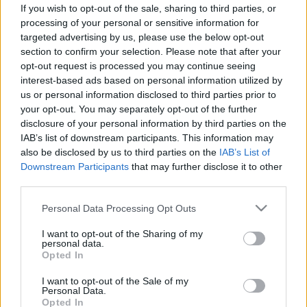
Mennyi vizet kell inni valójában?
If you wish to opt-out of the sale, sharing to third parties, or
Megdőlt a napi 8 pohár különös
processing of your personal or sensitive information for
targeted advertising by us, please use the below opt-out
mítosza
section to confirm your selection. Please note that after your
opt-out request is processed you may continue seeing
interest-based ads based on personal information utilized by
us or personal information disclosed to third parties prior to
your opt-out. You may separately opt-out of the further
disclosure of your personal information by third parties on the
IAB’s list of downstream participants. This information may
also be disclosed by us to third parties on the
IAB’s List of
Downstream Participants
that may further disclose it to other
third parties.
Please note that this website/app uses one or more Google
Personal Data Processing Opt Outs
services and may gather and store information including but
not limited to your visit or usage behaviour. You may click to
I want to opt-out of the Sharing of my
personal data.
grant or deny consent to Google and its third-party tags to
Opted In
use your data for below specified purposes in below Google
consent section.
I want to opt-out of the Sale of my
Personal Data.
Opted In