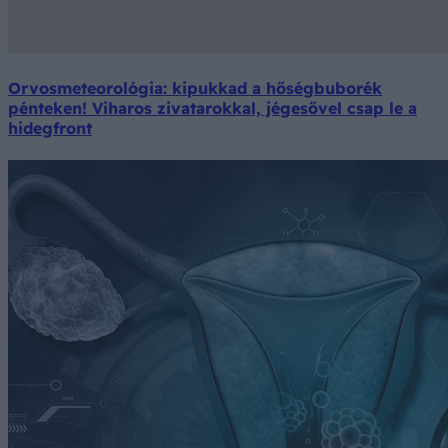
Orvosmeteorológia: kipukkad a hőségbuborék
pénteken! Viharos zivatarokkal, jégesővel csap le a
hidegfront