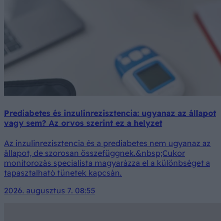
Prediabetes és inzulinrezisztencia: ugyanaz az állapot
vagy sem? Az orvos szerint ez a helyzet
Az inzulinrezisztencia és a prediabetes nem ugyanaz az
állapot, de szorosan összefüggnek.&nbsp;Cukor
monitorozás specialista magyarázza el a különbséget a
tapasztalható tünetek kapcsán.
2026. augusztus 7. 08:55