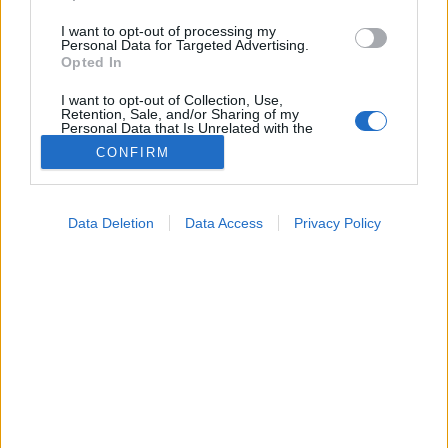
I want to opt-out of processing my
Personal Data for Targeted Advertising.
Opted In
I want to opt-out of Collection, Use,
Retention, Sale, and/or Sharing of my
Personal Data that Is Unrelated with the
Purposes for which it was collected.
CONFIRM
Opted Out
Hírek
2024. augusztus 01. 17:49
Google consents
Megosztás
Küldés
Küldés Messengeren
Data Deletion
Data Access
Privacy Policy
I want to allow Google to enable storage
related to advertising like cookies on web or
Egészségkalauz
device identifiers in apps.
Egészségkalauz
I want to allow my user data to be sent to
Google for online advertising purposes.
2030-ig húsz új gyógyszert visz piacra az
I want to allow Google to send me
AstraZeneca.
personalized advertising.
I want to allow Google to enable storage