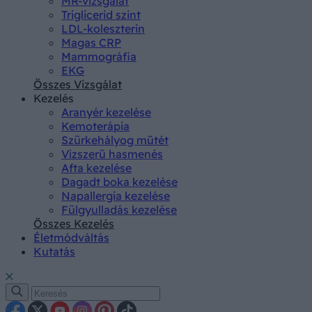
MR-vizsgálat
Triglicerid szint
LDL-koleszterin
Magas CRP
Mammográfia
EKG
Összes Vizsgálat
Kezelés
Aranyér kezelése
Kemoterápia
Szürkehályog műtét
Vízszerű hasmenés
Afta kezelése
Dagadt boka kezelése
Napallergia kezelése
Fülgyulladás kezelése
Összes Kezelés
Életmódváltás
Kutatás