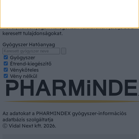
A kereséshez írja be a gyógyszer, gyógykészítmény
nevét, hatóanyagát. Kategorizált találatokért jelölje be a
keresett tulajdonságokat.
Gyógyszer
Hatóanyag
Gyógyszer
Étrend-kiegészítő
Vényköteles
Vény nélkül
Az adatokat a PHARMINDEX gyógyszer-információs
adatbázis szolgáltatja
Ⓒ Vidal Next kft. 2026.