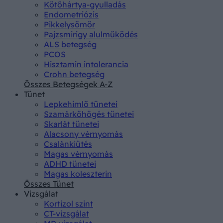
Kötőhártya-gyulladás
Endometriózis
Pikkelysömör
Pajzsmirigy alulműködés
ALS betegség
PCOS
Hisztamin intolerancia
Crohn betegség
Összes Betegségek A-Z
Tünet
Lepkehimlő tünetei
Szamárköhögés tünetei
Skarlát tünetei
Alacsony vérnyomás
Csalánkiütés
Magas vérnyomás
ADHD tünetei
Magas koleszterin
Összes Tünet
Vizsgálat
Kortizol szint
CT-vizsgálat