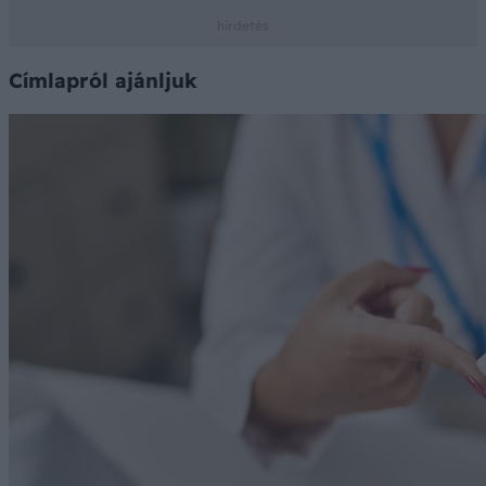
Címlapról ajánljuk