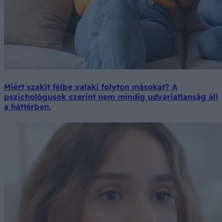
Miért szakít félbe valaki folyton másokat? A
pszichológusok szerint nem mindig udvariatlanság áll
a háttérben.