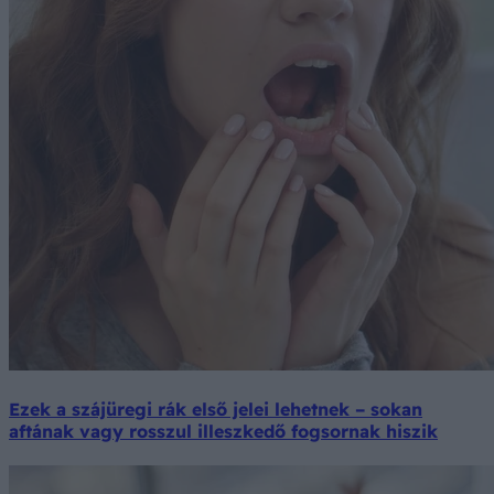
Ezek a szájüregi rák első jelei lehetnek – sokan
aftának vagy rosszul illeszkedő fogsornak hiszik