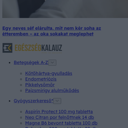
Egy neves séf elárulta, mit nem kér soha az
étteremben – az oka sokakat meglephet
Betegségek A-Z
Kötőhártya-gyulladás
Endometriózis
Pikkelysömör
Pajzsmirigy alulműködés
Gyógyszerkereső*
Aspirin Protect 100 mg tabletta
Neo Citran por felnőttnek 14 db
Magne B6 bevont tabletta 100 db