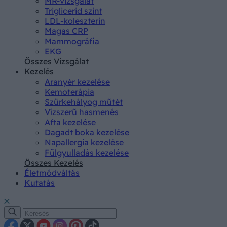
MR-vizsgálat
Triglicerid szint
LDL-koleszterin
Magas CRP
Mammográfia
EKG
Összes Vizsgálat
Kezelés
Aranyér kezelése
Kemoterápia
Szürkehályog műtét
Vízszerű hasmenés
Afta kezelése
Dagadt boka kezelése
Napallergia kezelése
Fülgyulladás kezelése
Összes Kezelés
Életmódváltás
Kutatás