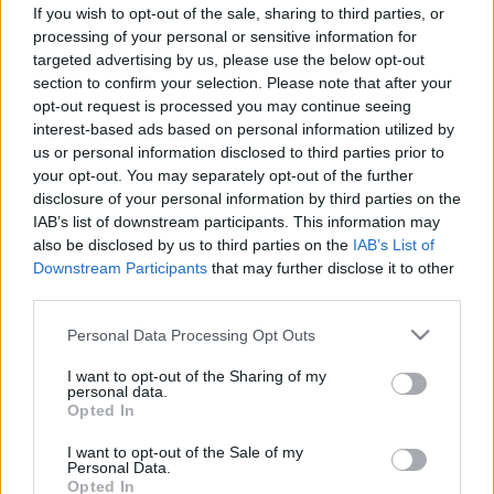
Gyermek Emlőközpont a Bethesda
If you wish to opt-out of the sale, sharing to third parties, or
Gyermekkórházban
processing of your personal or sensitive information for
targeted advertising by us, please use the below opt-out
section to confirm your selection. Please note that after your
opt-out request is processed you may continue seeing
interest-based ads based on personal information utilized by
us or personal information disclosed to third parties prior to
your opt-out. You may separately opt-out of the further
disclosure of your personal information by third parties on the
IAB’s list of downstream participants. This information may
also be disclosed by us to third parties on the
IAB’s List of
Downstream Participants
that may further disclose it to other
third parties.
Please note that this website/app uses one or more Google
Personal Data Processing Opt Outs
services and may gather and store information including but
not limited to your visit or usage behaviour. You may click to
I want to opt-out of the Sharing of my
personal data.
grant or deny consent to Google and its third-party tags to
Opted In
use your data for below specified purposes in below Google
consent section.
I want to opt-out of the Sale of my
Personal Data.
Opted In