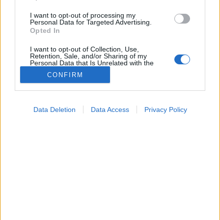
I want to opt-out of processing my
Personal Data for Targeted Advertising.
Opted In
I want to opt-out of Collection, Use,
Retention, Sale, and/or Sharing of my
Personal Data that Is Unrelated with the
Purposes for which it was collected.
CONFIRM
Opted Out
Hírek
Google consents
2025. január 24. 10:34
Data Deletion
Data Access
Privacy Policy
Megosztás
Küldés
Küldés Messengeren
I want to allow Google to enable storage
related to advertising like cookies on web or
device identifiers in apps.
Egészségkalauz
Egészségkalauz
I want to allow my user data to be sent to
Google for online advertising purposes.
I want to allow Google to send me
Egy új és kiegyensúlyozottabb élet lehetőségét
personalized advertising.
kaphatják meg a különböző emlő-rendellenességgel
I want to allow Google to enable storage