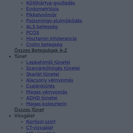
Kötőhártya-gyulladás
Endometriózis
Pikkelysömör
Pajzsmirigy alulműködés
ALS betegség
PCOS
Hisztamin intolerancia
Crohn betegség
Összes Betegségek A-Z
Tünet
Lepkehimlő tünetei
Szamárköhögés tünetei
Skarlát tünetei
Alacsony vérnyomás
Csalánkiütés
Magas vérnyomás
ADHD tünetei
Magas koleszterin
Összes Tünet
Vizsgálat
Kortizol szint
CT-vizsgálat