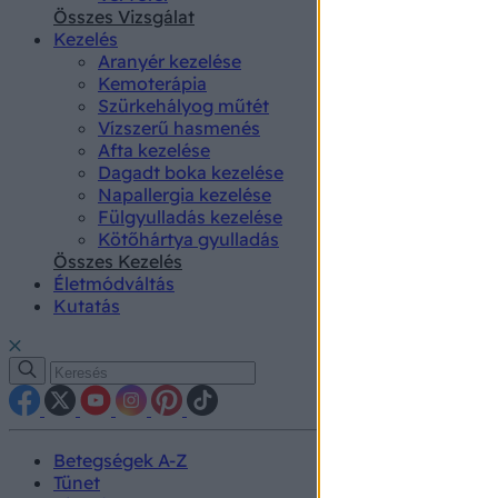
authenti
Összes Vizsgálat
Kezelés
Aranyér kezelése
Kemoterápia
Szürkehályog műtét
Vízszerű hasmenés
Afta kezelése
Dagadt boka kezelése
Napallergia kezelése
Fülgyulladás kezelése
Kötőhártya gyulladás
Összes Kezelés
Életmódváltás
Kutatás
Betegségek A-Z
Tünet