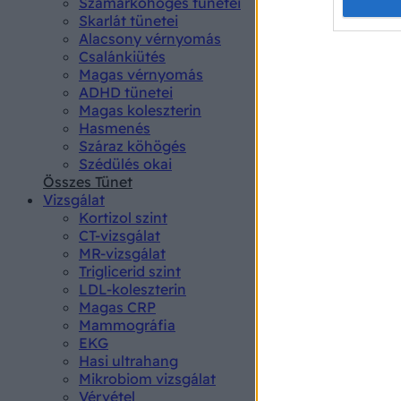
Opted 
Szamárköhögés tünetei
Skarlát tünetei
Alacsony vérnyomás
Google 
Csalánkiütés
Magas vérnyomás
I want t
ADHD tünetei
web or d
Magas koleszterin
Hasmenés
I want t
Száraz köhögés
purpose
Szédülés okai
Összes Tünet
I want 
Vizsgálat
Kortizol szint
I want t
CT-vizsgálat
web or d
MR-vizsgálat
Triglicerid szint
LDL-koleszterin
I want t
Magas CRP
or app.
Mammográfia
EKG
I want t
Hasi ultrahang
Mikrobiom vizsgálat
I want t
Vérvétel