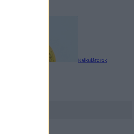
rkereső
Kalkulátorok