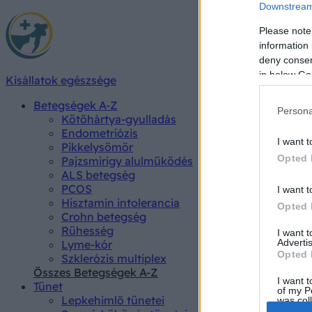
Downstream 
Please note
information 
deny consent
in below Go
Kisállatok egészsége
Betegségek A-Z
Persona
Kötőhártya-gyulladás
Endometriózis
I want t
Pikkelysömör
Opted 
Pajzsmirigy alulműködés
ALS betegség
PCOS
I want t
Hisztamin intolerancia
Opted 
Crohn betegség
Rühesség
I want 
Advertis
Lyme-kór
Opted 
Szklerózis multiplex
Összes Betegségek A-Z
I want t
Tünet
of my P
Lepkehimlő tünetei
was col