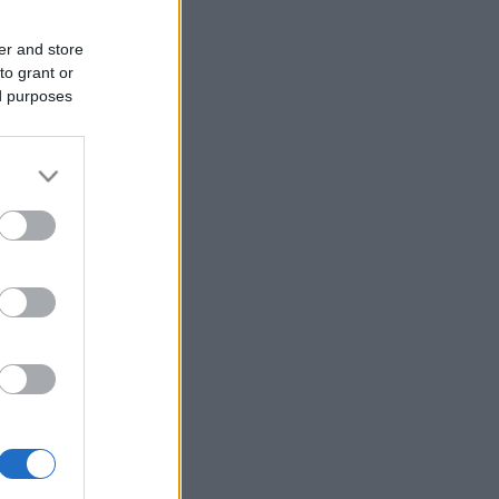
er and store
to grant or
ed purposes