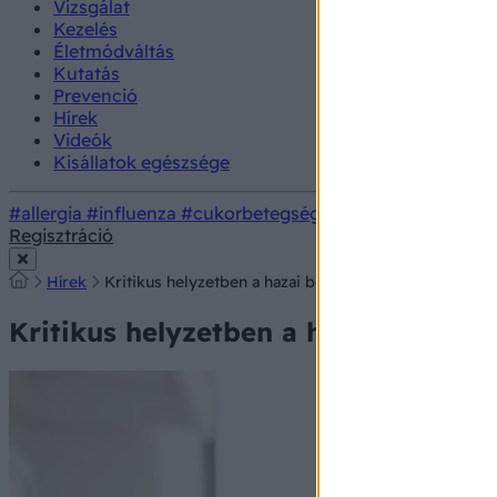
Vizsgálat
Kezelés
Életmódváltás
Kutatás
Prevenció
Hírek
Videók
Kisállatok egészsége
#allergia
#influenza
#cukorbetegség
#orvosmeteorológi
Regisztráció
Hírek
Kritikus helyzetben a hazai betegszervezetek
Kritikus helyzetben a hazai betegs