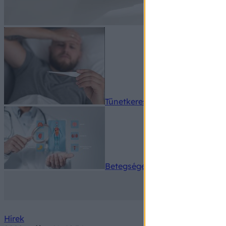
Tünetkereső
Betegségek A-Z
Hírek