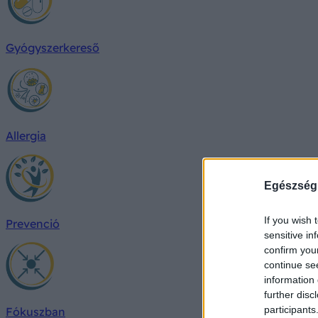
Gyógyszerkereső
Allergia
Egészség
If you wish 
Prevenció
sensitive in
confirm you
continue se
information 
further disc
participants
Fókuszban