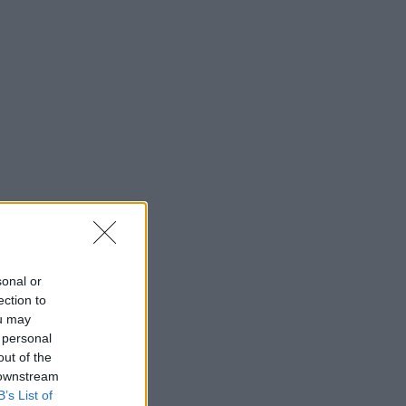
sonal or
ection to
ou may
 personal
out of the
 downstream
B’s List of