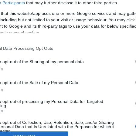
Participants
that may further disclose it to other third parties.
 that this website/app uses one or more Google services and may gath
including but not limited to your visit or usage behaviour. You may click 
 to Google and its third-party tags to use your data for below specifi
ogle consent section.
l Data Processing Opt Outs
o opt-out of the Sharing of my personal data.
In
o opt-out of the Sale of my Personal Data.
In
to opt-out of processing my Personal Data for Targeted
ing.
In
o opt-out of Collection, Use, Retention, Sale, and/or Sharing
ersonal Data that Is Unrelated with the Purposes for which it
lected.