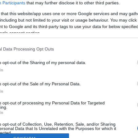
Participants
that may further disclose it to other third parties.
 that this website/app uses one or more Google services and may gath
including but not limited to your visit or usage behaviour. You may click 
 to Google and its third-party tags to use your data for below specifi
ogle consent section.
l Data Processing Opt Outs
o opt-out of the Sharing of my personal data.
In
o opt-out of the Sale of my Personal Data.
In
to opt-out of processing my Personal Data for Targeted
ing.
In
o opt-out of Collection, Use, Retention, Sale, and/or Sharing
ersonal Data that Is Unrelated with the Purposes for which it
lected.