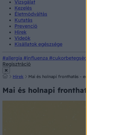
Vizsgálat
Kezelés
Életmódváltás
Kutatás
Prevenció
Hírek
Videók
Kisállatok egészsége
#allergia
#influenza
#cukorbetegség
#orvosmeteorológi
Regisztráció
Hírek
Mai és holnapi fronthatás - erre számíthat pénteken
Mai és holnapi fronthatás - erre sz