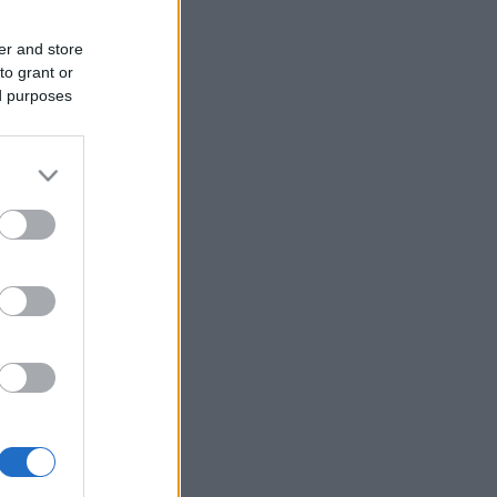
er and store
to grant or
ed purposes