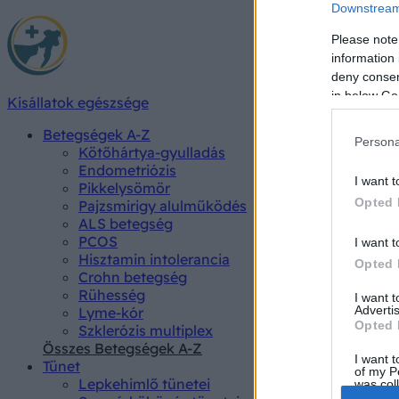
Downstream 
Please note
information 
deny consent
in below Go
Kisállatok egészsége
Betegségek A-Z
Persona
Kötőhártya-gyulladás
Endometriózis
I want t
Pikkelysömör
Opted 
Pajzsmirigy alulműködés
ALS betegség
PCOS
I want t
Hisztamin intolerancia
Opted 
Crohn betegség
Rühesség
I want 
Advertis
Lyme-kór
Opted 
Szklerózis multiplex
Összes Betegségek A-Z
I want t
Tünet
of my P
Lepkehimlő tünetei
was col