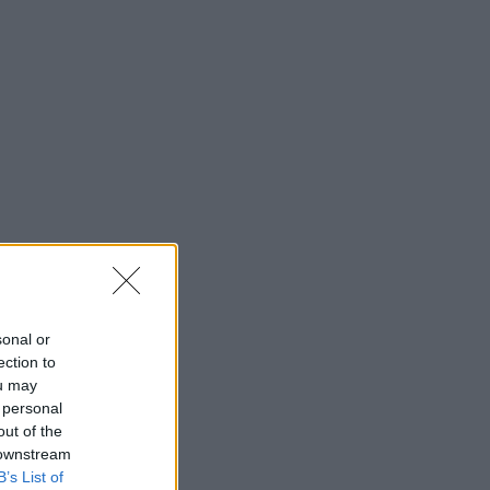
sonal or
ection to
ou may
 personal
out of the
 downstream
B’s List of