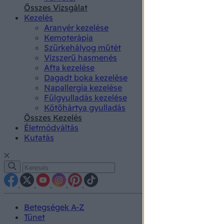
authenti
Összes Vizsgálat
Kezelés
Aranyér kezelése
Kemoterápia
Szürkehályog műtét
Vízszerű hasmenés
Afta kezelése
Dagadt boka kezelése
Napallergia kezelése
Fülgyulladás kezelése
Kötőhártya gyulladás
Összes Kezelés
Életmódváltás
Kutatás
Betegségek A-Z
Tünet