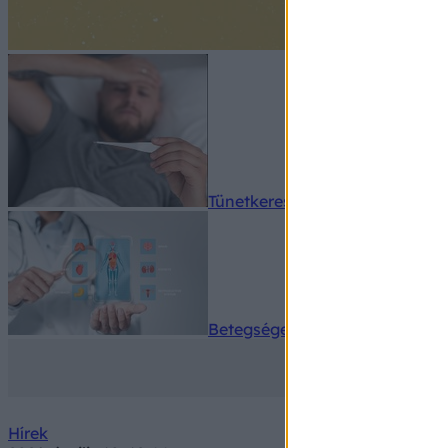
Tünetkereső
Betegségek A-Z
Hírek