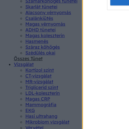
Opted 
Szamárköhögés tünetei
Skarlát tünetei
Alacsony vérnyomás
Google 
Csalánkiütés
Magas vérnyomás
I want t
ADHD tünetei
web or d
Magas koleszterin
Hasmenés
I want t
Száraz köhögés
purpose
Szédülés okai
Összes Tünet
I want 
Vizsgálat
Kortizol szint
I want t
CT-vizsgálat
web or d
MR-vizsgálat
Triglicerid szint
LDL-koleszterin
I want t
Magas CRP
or app.
Mammográfia
EKG
I want t
Hasi ultrahang
Mikrobiom vizsgálat
I want t
Vérvétel