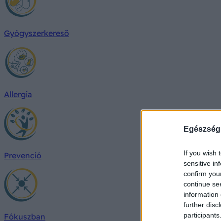
Gyógyszerkereső
Allergia
Egészség
If you wish 
Prevenció
sensitive in
confirm you
continue se
information 
further disc
participants
Fókuszban