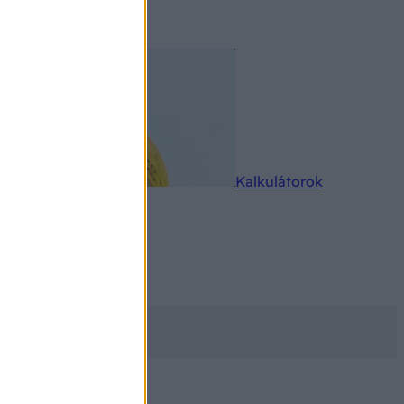
rkereső
Kalkulátorok