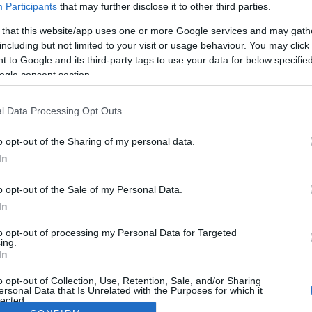
Participants
that may further disclose it to other third parties.
 that this website/app uses one or more Google services and may gath
including but not limited to your visit or usage behaviour. You may click 
 to Google and its third-party tags to use your data for below specifi
ogle consent section.
l Data Processing Opt Outs
o opt-out of the Sharing of my personal data.
In
o opt-out of the Sale of my Personal Data.
In
to opt-out of processing my Personal Data for Targeted
ing.
In
o opt-out of Collection, Use, Retention, Sale, and/or Sharing
ersonal Data that Is Unrelated with the Purposes for which it
lected.