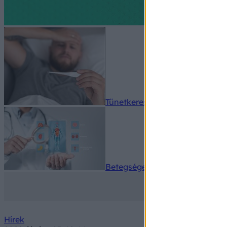
Tünetkereső
Betegségek A-Z
Hírek