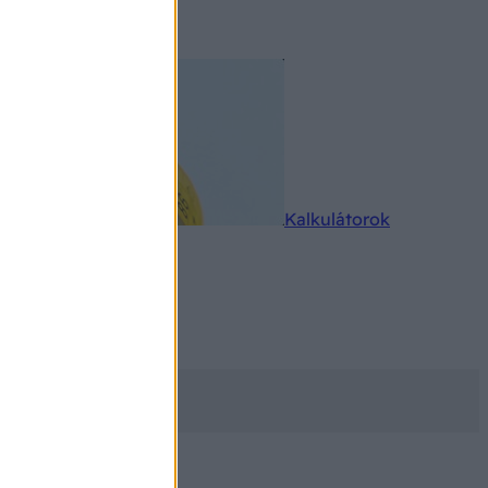
rkereső
Kalkulátorok