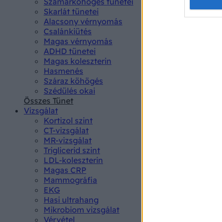
Opted 
Szamárköhögés tünetei
Skarlát tünetei
Alacsony vérnyomás
Google 
Csalánkiütés
Magas vérnyomás
I want t
ADHD tünetei
web or d
Magas koleszterin
Hasmenés
I want t
Száraz köhögés
purpose
Szédülés okai
Összes Tünet
I want 
Vizsgálat
Kortizol szint
I want t
CT-vizsgálat
web or d
MR-vizsgálat
Triglicerid szint
LDL-koleszterin
I want t
Magas CRP
or app.
Mammográfia
EKG
I want t
Hasi ultrahang
Mikrobiom vizsgálat
I want t
Vérvétel