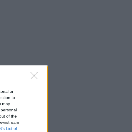
sonal or
ection to
ou may
 personal
out of the
 downstream
B’s List of