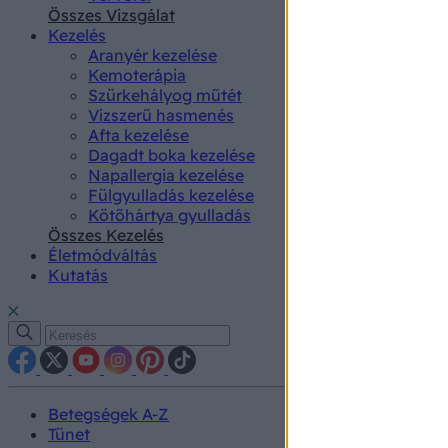
authenti
Összes Vizsgálat
Kezelés
Aranyér kezelése
Kemoterápia
Szürkehályog műtét
Vízszerű hasmenés
Afta kezelése
Dagadt boka kezelése
Napallergia kezelése
Fülgyulladás kezelése
Kötőhártya gyulladás
Összes Kezelés
Életmódváltás
Kutatás
Betegségek A-Z
Tünet