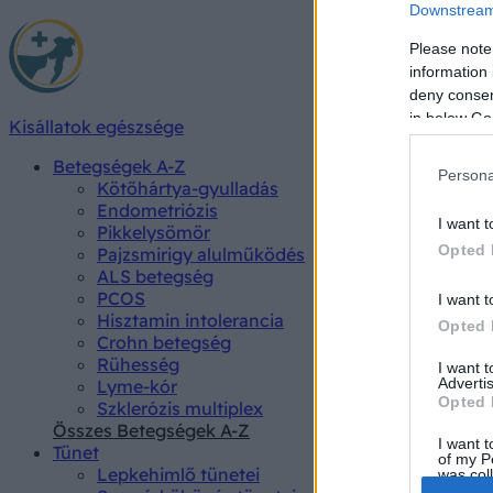
Downstream 
Please note
information 
deny consent
in below Go
Kisállatok egészsége
Betegségek A-Z
Persona
Kötőhártya-gyulladás
Endometriózis
I want t
Pikkelysömör
Opted 
Pajzsmirigy alulműködés
ALS betegség
PCOS
I want t
Hisztamin intolerancia
Opted 
Crohn betegség
Rühesség
I want 
Advertis
Lyme-kór
Opted 
Szklerózis multiplex
Összes Betegségek A-Z
I want t
Tünet
of my P
Lepkehimlő tünetei
was col