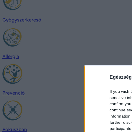
Gyógyszerkereső
Allergia
Egészség
If you wish 
Prevenció
sensitive in
confirm you
continue se
information 
further disc
participants
Fókuszban