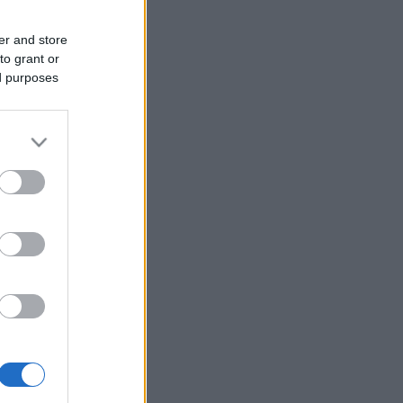
er and store
to grant or
ed purposes