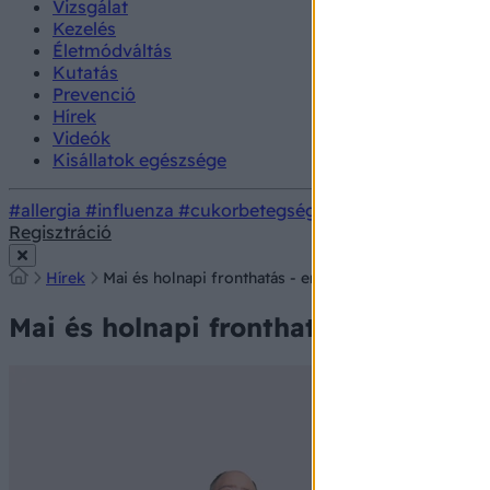
Vizsgálat
Kezelés
Életmódváltás
Kutatás
Prevenció
Hírek
Videók
Kisállatok egészsége
#allergia
#influenza
#cukorbetegség
#orvosmeteorológi
Regisztráció
Hírek
Mai és holnapi fronthatás - erre számíthat szerdán é
Mai és holnapi fronthatás - erre sz