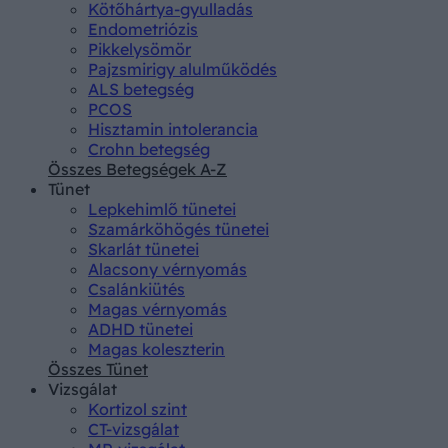
Kötőhártya-gyulladás
Endometriózis
Pikkelysömör
Pajzsmirigy alulműködés
ALS betegség
PCOS
Hisztamin intolerancia
Crohn betegség
Összes Betegségek A-Z
Tünet
Lepkehimlő tünetei
Szamárköhögés tünetei
Skarlát tünetei
Alacsony vérnyomás
Csalánkiütés
Magas vérnyomás
ADHD tünetei
Magas koleszterin
Összes Tünet
Vizsgálat
Kortizol szint
CT-vizsgálat