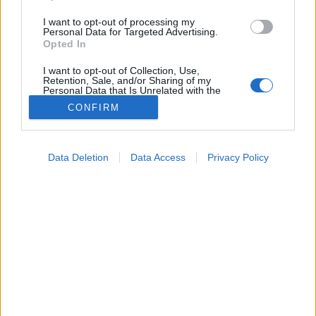
I want to opt-out of processing my
Personal Data for Targeted Advertising.
Opted In
I want to opt-out of Collection, Use,
Retention, Sale, and/or Sharing of my
Personal Data that Is Unrelated with the
Purposes for which it was collected.
CONFIRM
Opted Out
Hírek
Google consents
2026. június 10. 21:12
Data Deletion
Data Access
Privacy Policy
Megosztás
Küldés
Küldés Messengeren
I want to allow Google to enable storage
related to advertising like cookies on web or
device identifiers in apps.
Tomanóczy Andrea
dr. Pintér Ferenc
szakértő
szerkesztő
meteogyógyász, Meteo Klinika
I want to allow my user data to be sent to
Google for online advertising purposes.
I want to allow Google to send me
Nem lesz melegünk csütörtökön.
personalized advertising.
I want to allow Google to enable storage