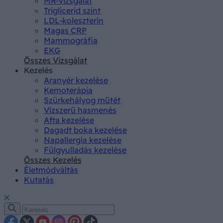
MR-vizsgálat
Triglicerid szint
LDL-koleszterin
Magas CRP
Mammográfia
EKG
Összes Vizsgálat
Kezelés
Aranyér kezelése
Kemoterápia
Szürkehályog műtét
Vízszerű hasmenés
Afta kezelése
Dagadt boka kezelése
Napallergia kezelése
Fülgyulladás kezelése
Összes Kezelés
Életmódváltás
Kutatás