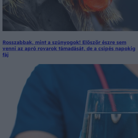
Rosszabbak, mint a szúnyogok! Először észre sem
venni az apró rovarok támadását, de a csípés napokig
fáj