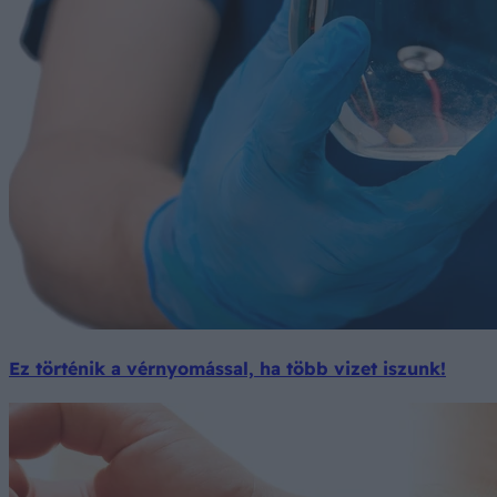
Ez történik a vérnyomással, ha több vizet iszunk!