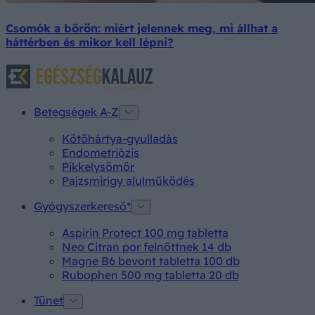
Csomók a bőrön: miért jelennek meg, mi állhat a
háttérben és mikor kell lépni?
Betegségek A-Z
Kötőhártya-gyulladás
Endometriózis
Pikkelysömör
Pajzsmirigy alulműködés
Gyógyszerkereső*
Aspirin Protect 100 mg tabletta
Neo Citran por felnőttnek 14 db
Magne B6 bevont tabletta 100 db
Rubophen 500 mg tabletta 20 db
Tünet