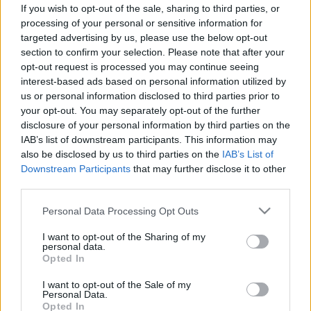
után őszi időre készüljön
If you wish to opt-out of the sale, sharing to third parties, or
csütörtökön!
processing of your personal or sensitive information for
targeted advertising by us, please use the below opt-out
section to confirm your selection. Please note that after your
opt-out request is processed you may continue seeing
interest-based ads based on personal information utilized by
us or personal information disclosed to third parties prior to
your opt-out. You may separately opt-out of the further
disclosure of your personal information by third parties on the
IAB’s list of downstream participants. This information may
also be disclosed by us to third parties on the
IAB’s List of
Downstream Participants
that may further disclose it to other
third parties.
Please note that this website/app uses one or more Google
Personal Data Processing Opt Outs
services and may gather and store information including but
not limited to your visit or usage behaviour. You may click to
I want to opt-out of the Sharing of my
personal data.
grant or deny consent to Google and its third-party tags to
Opted In
use your data for below specified purposes in below Google
consent section.
I want to opt-out of the Sale of my
Personal Data.
Opted In