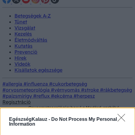
Betegségek A-Z
Tünet
Vizsgálat
Kezelés
Életmódváltás
Kutatás
Prevenció
Hírek
Videók
Kisállatok egészsége
#allergia
#influenza
#cukorbetegség
#orvosmeteorológia
#vérnyomás
#stroke
#rákbetegség
#pajzsmirigy
#reflux
#ekcéma
#herpesz
Regisztráció
Orvosmeteorológia: borul a Medárd-szabály!
Hírek
Eső helyett hirtelen kánikula jön, ami durva
csapást mér a frontérzékenyekre
EgészségKalauz -
Do Not Process My Personal
Information
Orvosmeteorológia: borul a