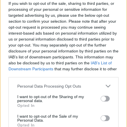
Medárd-szabály! Eső helyett
If you wish to opt-out of the sale, sharing to third parties, or
processing of your personal or sensitive information for
hirtelen kánikula jön, ami durva
targeted advertising by us, please use the below opt-out
csapást mér a frontérzékenyekre
section to confirm your selection. Please note that after your
opt-out request is processed you may continue seeing
interest-based ads based on personal information utilized by
us or personal information disclosed to third parties prior to
your opt-out. You may separately opt-out of the further
disclosure of your personal information by third parties on the
IAB’s list of downstream participants. This information may
also be disclosed by us to third parties on the
IAB’s List of
Downstream Participants
that may further disclose it to other
third parties.
Please note that this website/app uses one or more Google
Personal Data Processing Opt Outs
services and may gather and store information including but
not limited to your visit or usage behaviour. You may click to
I want to opt-out of the Sharing of my
personal data.
grant or deny consent to Google and its third-party tags to
Opted In
use your data for below specified purposes in below Google
consent section.
I want to opt-out of the Sale of my
Personal Data.
Opted In