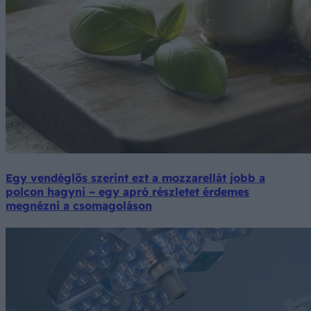
Egy vendéglős szerint ezt a mozzarellát jobb a
polcon hagyni – egy apró részletet érdemes
megnézni a csomagoláson