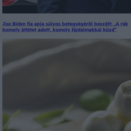
Joe Biden fia apja súlyos betegségéről beszélt: „A rák
komoly áttétet adott, komoly fájdalmakkal küzd”