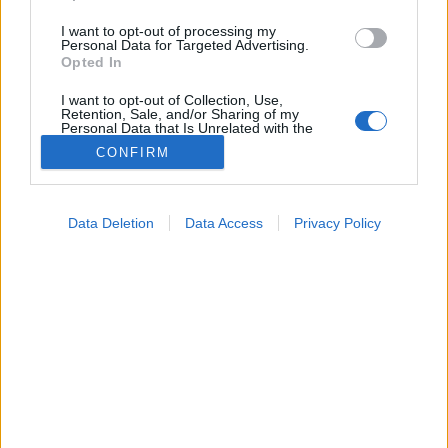
I want to opt-out of processing my
Personal Data for Targeted Advertising.
Opted In
I want to opt-out of Collection, Use,
Retention, Sale, and/or Sharing of my
Personal Data that Is Unrelated with the
Purposes for which it was collected.
CONFIRM
Opted Out
Google consents
Data Deletion
Data Access
Privacy Policy
I want to allow Google to enable storage
Hírek
related to advertising like cookies on web or
2026. június 07. 21:09
device identifiers in apps.
Megosztás
Küldés
Küldés Messengeren
I want to allow my user data to be sent to
Google for online advertising purposes.
PTA
dr. Pintér Ferenc
szakértő
szerző
meteogyógyász, Meteo Klinika
I want to allow Google to send me
personalized advertising.
Medárd ezúttal kegyes lesz hozzánk: hétfőn igazi,
I want to allow Google to enable storage