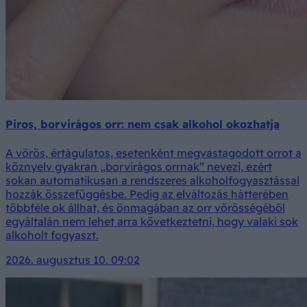
Piros, borvirágos orr: nem csak alkohol okozhatja
A vörös, értágulatos, esetenként megvastagodott orrot a
köznyelv gyakran „borvirágos orrnak” nevezi, ezért
sokan automatikusan a rendszeres alkoholfogyasztással
hozzák összefüggésbe. Pedig az elváltozás hátterében
többféle ok állhat, és önmagában az orr vörösségéből
egyáltalán nem lehet arra következtetni, hogy valaki sok
alkoholt fogyaszt.
2026. augusztus 10. 09:02