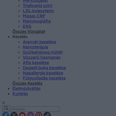
MR-vizsgálat
Triglicerid szint
LDL-koleszterin
Magas CRP
Mammográfia
EKG
Összes Vizsgálat
Kezelés
Aranyér kezelése
Kemoterápia
Szürkehályog műtét
Vízszerű hasmenés
Afta kezelése
Dagadt boka kezelése
Napallergia kezelése
Fülgyulladás kezelése
Összes Kezelés
Életmódváltás
Kutatás