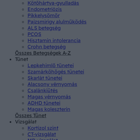
Kötőhártya-gyulladás
Endometriózis
Pikkelysömör
Pajzsmirigy alulműködés
ALS betegség
PCOS
Hisztamin intolerancia
Crohn betegség
Összes Betegségek A-Z
Tünet
Lepkehimlő tünetei
Szamárköhögés tünetei
Skarlát tünetei
Alacsony vérnyomás
Csalánkiütés
Magas vérnyomás
ADHD tünetei
Magas koleszterin
Összes Tünet
Vizsgálat
Kortizol szint
CT-vizsgálat