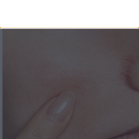
Címlapról ajánljuk