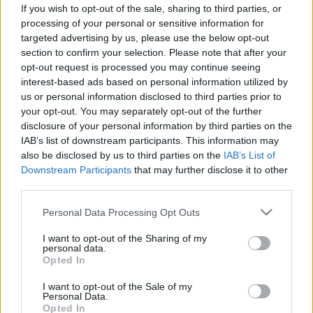
If you wish to opt-out of the sale, sharing to third parties, or
Hőguta
processing of your personal or sensitive information for
targeted advertising by us, please use the below opt-out
section to confirm your selection. Please note that after your
Hőguta tünetei, vizsgálata és
opt-out request is processed you may continue seeing
interest-based ads based on personal information utilized by
kezelése
us or personal information disclosed to third parties prior to
your opt-out. You may separately opt-out of the further
A hőguta (hőártalom, hősokk) a szervezet
disclosure of your personal information by third parties on the
IAB’s list of downstream participants. This information may
túlhevülésének életveszélyes állap, amikor a test
also be disclosed by us to third parties on the
IAB’s List of
hőháztartása összeomlik, és a testhőmérséklet
Downstream Participants
that may further disclose it to other
39-40°C fölé emelkedik, ami azonnali orvosi
third parties.
beavatkozást igényel, mert halálos is lehet.
Please note that this website/app uses one or more Google
Personal Data Processing Opt Outs
services and may gather and store information including but
A hőgutának van enyhébb és súlyosabb
not limited to your visit or usage behaviour. You may click to
I want to opt-out of the Sharing of my
personal data.
változata. Az enyhe fajtája gyakran előfordul
grant or deny consent to Google and its third-party tags to
Opted In
use your data for below specified purposes in below Google
nyaralók körében és nem tekinthető komoly
consent section.
I want to opt-out of the Sale of my
betegségnek. Szükség van azonban arra, hogy
Personal Data.
Opted In