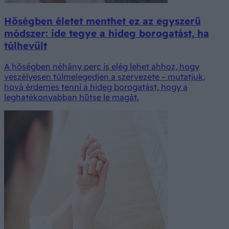
Hőségben életet menthet ez az egyszerű
módszer: ide tegye a hideg borogatást, ha
túlhevült
A hőségben néhány perc is elég lehet ahhoz, hogy
veszélyesen túlmelegedjen a szervezete – mutatjuk,
hová érdemes tenni a hideg borogatást, hogy a
leghatékonyabban hűtse le magát.