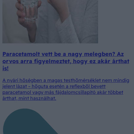
Paracetamolt vett be a nagy melegben? Az
orvos arra figyelmeztet, hogy ez akár árthat
is!
A nyári hőségben a magas testhőmérséklet nem mindig
jelent lázat – hőguta esetén a reflexből bevett
paracetamol vagy más fájdalomcsillapító akár többet
árthat, mint használhat.