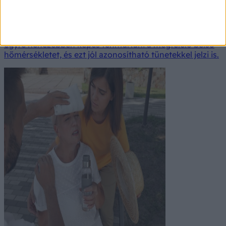
a tüneteket vegye komolyan
A kánikula komoly megterhelést jelent a szervezet
számára. Amikor több napon át tart a nagy meleg, a test
egyre nehezebben képes fenntartani a megfelelő belső
hőmérsékletet, és ezt jól azonosítható tünetekkel jelzi is.