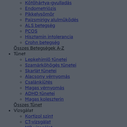
Kötőhártya-gyulladás
Endometriózis
Pikkelysömör
Pajzsmirigy alulműködés
ALS betegség
PCOS
Hisztamin intolerancia
Crohn betegség
Összes Betegségek A-Z
Tünet
Lepkehimlő tünetei
Szamárköhögés tünetei
Skarlát tünetei
Alacsony vérnyomás
Csalánkiütés
Magas vérnyomás
ADHD tünetei
Magas koleszterin
Összes Tünet
Vizsgálat
Kortizol szint
CT-vizsgálat