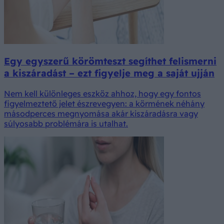
Egy egyszerű körömteszt segíthet felismerni
a kiszáradást – ezt figyelje meg a saját ujján
Nem kell különleges eszköz ahhoz, hogy egy fontos
figyelmeztető jelet észrevegyen: a körmének néhány
másodperces megnyomása akár kiszáradásra vagy
súlyosabb problémára is utalhat.