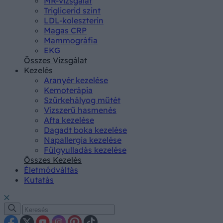
MR-vizsgálat
Triglicerid szint
LDL-koleszterin
Magas CRP
Mammográfia
EKG
Összes Vizsgálat
Kezelés
Aranyér kezelése
Kemoterápia
Szürkehályog műtét
Vízszerű hasmenés
Afta kezelése
Dagadt boka kezelése
Napallergia kezelése
Fülgyulladás kezelése
Összes Kezelés
Életmódváltás
Kutatás