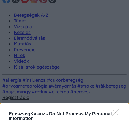
Betegségek A-Z
Tünet
Vizsgálat
Kezelés
Életmódváltás
Kutatás
Prevenció
Hírek
Videók
Kisállatok egészsége
#allergia
#influenza
#cukorbetegség
#orvosmeteorológia
#vérnyomás
#stroke
#rákbetegség
#pajzsmirigy
#reflux
#ekcéma
#herpesz
Regisztráció
EgészségKalauz -
Do Not Process My Personal
Information
Betegségek
Hőguta