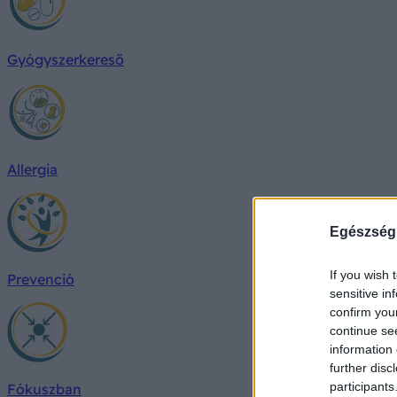
Gyógyszerkereső
Allergia
Egészség
If you wish 
Prevenció
sensitive in
confirm you
continue se
information 
further disc
participants
Fókuszban