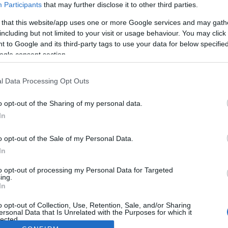
Participants
that may further disclose it to other third parties.
 that this website/app uses one or more Google services and may gath
including but not limited to your visit or usage behaviour. You may click 
 to Google and its third-party tags to use your data for below specifi
ogle consent section.
l Data Processing Opt Outs
o opt-out of the Sharing of my personal data.
In
o opt-out of the Sale of my Personal Data.
In
to opt-out of processing my Personal Data for Targeted
ing.
In
o opt-out of Collection, Use, Retention, Sale, and/or Sharing
ersonal Data that Is Unrelated with the Purposes for which it
lected.