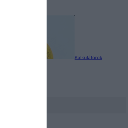
rkereső
Kalkulátorok