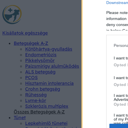
Downstream 
Please note
information 
deny consent
in below Go
Kisállatok egészsége
Betegségek A-Z
Persona
Kötőhártya-gyulladás
Endometriózis
I want t
Pikkelysömör
Opted 
Pajzsmirigy alulműködés
ALS betegség
PCOS
I want t
Hisztamin intolerancia
Opted 
Crohn betegség
Rühesség
I want 
Advertis
Lyme-kór
Opted 
Szklerózis multiplex
Összes Betegségek A-Z
I want t
Tünet
of my P
Lepkehimlő tünetei
was col