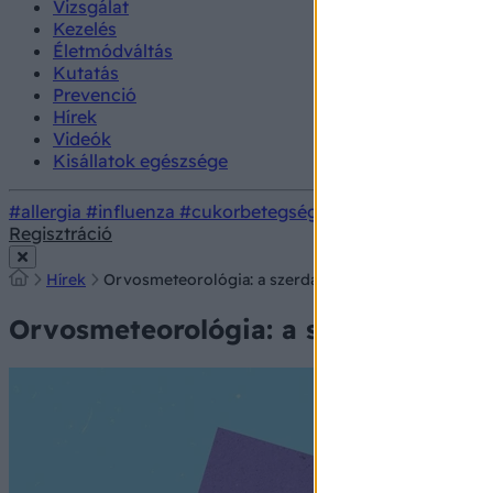
Vizsgálat
Kezelés
Életmódváltás
Kutatás
Prevenció
Hírek
Videók
Kisállatok egészsége
#allergia
#influenza
#cukorbetegség
#orvosmeteorológi
Regisztráció
Hírek
Orvosmeteorológia: a szerdai hidegfront már sokkal
Orvosmeteorológia: a szerdai hideg