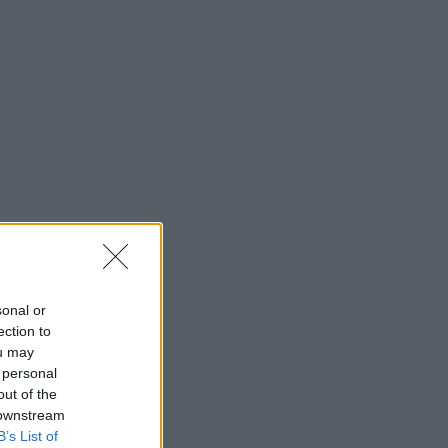
sonal or
ection to
ou may
 personal
out of the
 downstream
B’s List of