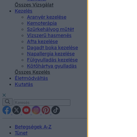
authenti
Összes Vizsgálat
Kezelés
Aranyér kezelése
Kemoterápia
Szürkehályog műtét
Vízszerű hasmenés
Afta kezelése
Dagadt boka kezelése
Napallergia kezelése
Fülgyulladás kezelése
Kötőhártya gyulladás
Összes Kezelés
Életmódváltás
Kutatás
Betegségek A-Z
Tünet