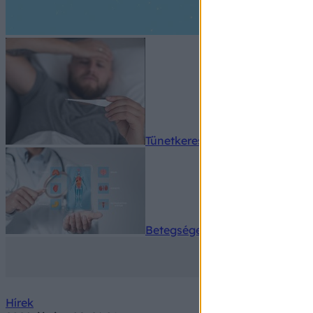
Tünetkereső
Betegségek A-Z
Hírek