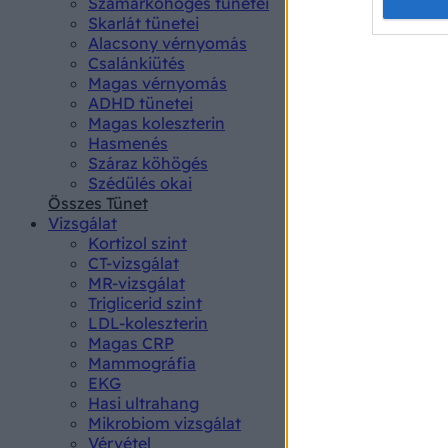
Opted 
Szamárköhögés tünetei
Skarlát tünetei
Alacsony vérnyomás
Google 
Csalánkiütés
Magas vérnyomás
I want t
ADHD tünetei
web or d
Magas koleszterin
Hasmenés
I want t
Száraz köhögés
purpose
Szédülés okai
Összes Tünet
I want 
Vizsgálat
Kortizol szint
I want t
CT-vizsgálat
web or d
MR-vizsgálat
Triglicerid szint
LDL-koleszterin
I want t
Magas CRP
or app.
Mammográfia
EKG
I want t
Hasi ultrahang
Mikrobiom vizsgálat
I want t
Vérvétel