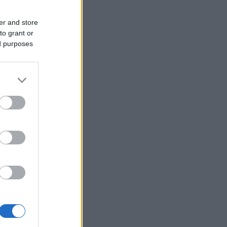
er and store
to grant or
ed purposes