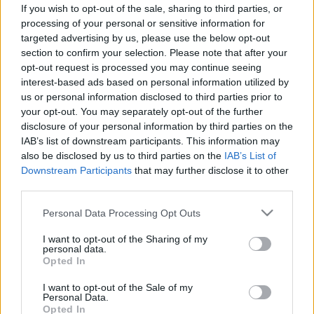
megnyugszik, de a keringésünk
If you wish to opt-out of the sale, sharing to third parties, or
processing of your personal or sensitive information for
még nem! Még szombaton is
targeted advertising by us, please use the below opt-out
büntet a távozó hidegfront
section to confirm your selection. Please note that after your
opt-out request is processed you may continue seeing
interest-based ads based on personal information utilized by
us or personal information disclosed to third parties prior to
your opt-out. You may separately opt-out of the further
disclosure of your personal information by third parties on the
IAB’s list of downstream participants. This information may
also be disclosed by us to third parties on the
IAB’s List of
Downstream Participants
that may further disclose it to other
third parties.
Please note that this website/app uses one or more Google
Personal Data Processing Opt Outs
services and may gather and store information including but
not limited to your visit or usage behaviour. You may click to
I want to opt-out of the Sharing of my
personal data.
grant or deny consent to Google and its third-party tags to
Opted In
use your data for below specified purposes in below Google
consent section.
I want to opt-out of the Sale of my
Personal Data.
Opted In