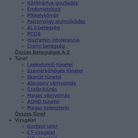
Kötőhártya-gyulladás
Endometriózis
Pikkelysömör
Pajzsmirigy alulműködés
ALS betegség
PCOS
Hisztamin intolerancia
Crohn betegség
Összes Betegségek A-Z
Tünet
Lepkehimlő tünetei
Szamárköhögés tünetei
Skarlát tünetei
Alacsony vérnyomás
Csalánkiütés
Magas vérnyomás
ADHD tünetei
Magas koleszterin
Összes Tünet
Vizsgálat
Kortizol szint
CT-vizsgálat