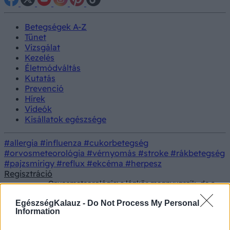
Betegségek A-Z
Tünet
Vizsgálat
Kezelés
Életmódváltás
Kutatás
Prevenció
Hírek
Videók
Kisállatok egészsége
#allergia
#influenza
#cukorbetegség
#orvosmeteorológia
#vérnyomás
#stroke
#rákbetegség
#pajzsmirigy
#reflux
#ekcéma
#herpesz
Regisztráció
Orvosmeteorológia: a légkör megnyugszik, de a
Hírek
keringésünk még nem! Még szombaton is büntet
a távozó hidegfront
EgészségKalauz -
Do Not Process My Personal
Information
Orvosmeteorológia: a légkör