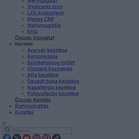
MR-vizsgálat
Triglicerid szint
LDL-koleszterin
Magas CRP
Mammográfia
EKG
Összes Vizsgálat
Kezelés
Aranyér kezelése
Kemoterápia
Szürkehályog műtét
Vízszerű hasmenés
Afta kezelése
Dagadt boka kezelése
Napallergia kezelése
Fülgyulladás kezelése
Összes Kezelés
Életmódváltás
Kutatás