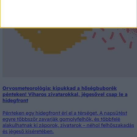
Orvosmeteorológia: kipukkad a hőségbuborék
pénteken! Viharos zivatarokkal, jégesővel csap le a
hidegfront
Pénteken egy hidegfront éri el a térséget. A napsütést
egyre többször zavarják gomolyfelhők, és többfelé
alakulhatnak ki záporok, zivatarok – néhol felhőszakadás
és jégeső kíséretében.