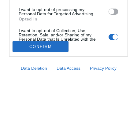
I want to opt-out of processing my
Personal Data for Targeted Advertising.
Opted In
I want to opt-out of Collection, Use,
Retention, Sale, and/or Sharing of my
Personal Data that Is Unrelated with the
Purposes for which it was collected.
CONFIRM
Opted Out
Google consents
Data Deletion
Data Access
Privacy Policy
I want to allow Google to enable storage
Hírek
related to advertising like cookies on web or
2026. június 05. 21:10
device identifiers in apps.
Megosztás
Küldés
Küldés Messengeren
I want to allow my user data to be sent to
Google for online advertising purposes.
PTA
dr. Pintér Ferenc
szakértő
szerző
meteogyógyász, Meteo Klinika
I want to allow Google to send me
personalized advertising.
Szombaton végre visszatér a hamisítatlan nyári idő:
I want to allow Google to enable storage