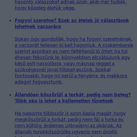
hasonló válaszokat adnak azok, akik már tudják,
hogy közeleg életük vége.
Fogyni szeretne? Ezek az ételek jó választások
lehetnek vacsorára
Sokan úgy gondolják, hogy ha fogyni szeretnének,
a vacsorát teljesen ki kell hagyniuk. A szakemberek
szerint azonban ez nem feltétlenül jó ötlet: ha túl
éhesen fekszünk le, könnyebben elcsábulunk egy
késő esti nassolásra, vagy másnap reggel a
szükségesnél jóval többet eszünk. Sokkal
fontosabb, hogy mi kerül a tányérra, és mekkora
adagot fogyasztunk.
Állandóan köszörüli a torkát, pedig nem beteg?
Több oka is lehet a kellemetlen tünetnek
Ha naponta többször is azon kapja magát, hogy
megköszörüli a torkát, pedig nem fáj a torka és
nem köhög, érdemes utánajárni az okának. Az
állandó torokköszörülés ugyanis nem önálló