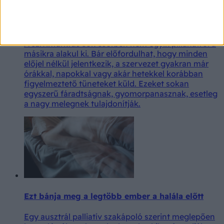
Ne írja a hőség számlájára! Ezek a tünetek
közelgő szívinfarktusra utalhatnak
A szívinfarktus sok esetben nem egyik pillanatról a
másikra alakul ki. Bár előfordulhat, hogy minden
előjel nélkül jelentkezik, a szervezet gyakran már
órákkal, napokkal vagy akár hetekkel korábban
figyelmeztető tüneteket küld. Ezeket sokan
egyszerű fáradtságnak, gyomorpanasznak, esetleg
a nagy melegnek tulajdonítják.
Ezt bánja meg a legtöbb ember a halála előtt
Egy ausztrál palliatív szakápoló szerint meglepően