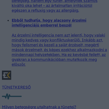
betegség, hanem egy tünet, amelynek számos
kiváltó oka lehet – az ártalmatlan irritációtól
egészen a refluxig vagy az allergiáig.
Ebből tudhatja, hogy alacsony érzelmi
intelligenciájú emberrel beszél
Az érzelmi intelligencia nem azt jelenti, hogy valaki
mindig kedves vagy konfliktuskerülő. Inkább azt,
hogy felismeri és kezeli a saját érzéseit, megérti
mások érzelmeit, és képes ezekhez alkalmazkodni a
mindennapi helyzetekben. Ha ez kevésbé fejlett, az
gyakran a kommunikációban mutatkozik meg
először.
TÜNETKERESŐ
Milyen betegségre utalhatnak a tünetei?