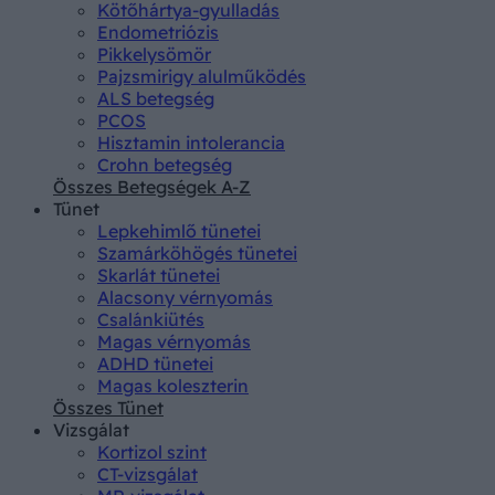
Kötőhártya-gyulladás
Endometriózis
Pikkelysömör
Pajzsmirigy alulműködés
ALS betegség
PCOS
Hisztamin intolerancia
Crohn betegség
Összes Betegségek A-Z
Tünet
Lepkehimlő tünetei
Szamárköhögés tünetei
Skarlát tünetei
Alacsony vérnyomás
Csalánkiütés
Magas vérnyomás
ADHD tünetei
Magas koleszterin
Összes Tünet
Vizsgálat
Kortizol szint
CT-vizsgálat