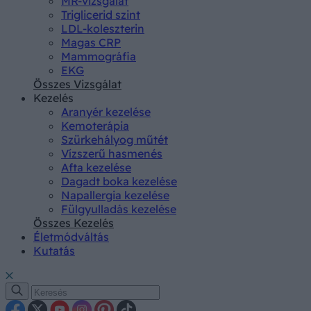
MR-vizsgálat
Triglicerid szint
LDL-koleszterin
Magas CRP
Mammográfia
EKG
Összes Vizsgálat
Kezelés
Aranyér kezelése
Kemoterápia
Szürkehályog műtét
Vízszerű hasmenés
Afta kezelése
Dagadt boka kezelése
Napallergia kezelése
Fülgyulladás kezelése
Összes Kezelés
Életmódváltás
Kutatás