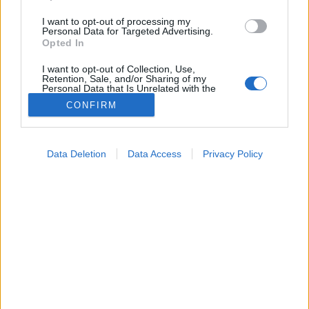
I want to opt-out of processing my
Personal Data for Targeted Advertising.
Opted In
I want to opt-out of Collection, Use,
Retention, Sale, and/or Sharing of my
Personal Data that Is Unrelated with the
Purposes for which it was collected.
CONFIRM
Opted Out
Google consents
Diéta
Data Deletion
Data Access
Privacy Policy
2024. augusztus 02. 12:04
I want to allow Google to enable storage
Megosztás
Küldés
Küldés Messengeren
related to advertising like cookies on web or
device identifiers in apps.
Egészségkalauz
I want to allow my user data to be sent to
Egészségkalauz
Google for online advertising purposes.
I want to allow Google to send me
personalized advertising.
A tejfogyasztás utáni puffadást és hasfájást okozhatja
laktózintolerancia, de akár tejfehérje allergia is.
I want to allow Google to enable storage