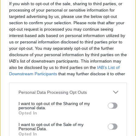
tejfehérje allergia vagy
If you wish to opt-out of the sale, sharing to third parties, or
processing of your personal or sensitive information for
laktózérzékenység okozza
targeted advertising by us, please use the below opt-out
section to confirm your selection. Please note that after your
opt-out request is processed you may continue seeing
interest-based ads based on personal information utilized by
us or personal information disclosed to third parties prior to
your opt-out. You may separately opt-out of the further
disclosure of your personal information by third parties on the
IAB’s list of downstream participants. This information may
also be disclosed by us to third parties on the
IAB’s List of
Downstream Participants
that may further disclose it to other
third parties.
Please note that this website/app uses one or more Google
Personal Data Processing Opt Outs
services and may gather and store information including but
not limited to your visit or usage behaviour. You may click to
I want to opt-out of the Sharing of my
personal data.
grant or deny consent to Google and its third-party tags to
Opted In
use your data for below specified purposes in below Google
consent section.
I want to opt-out of the Sale of my
Personal Data.
Opted In