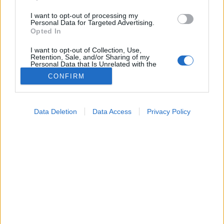
I want to opt-out of processing my
Personal Data for Targeted Advertising.
Opted In
I want to opt-out of Collection, Use,
Retention, Sale, and/or Sharing of my
Personal Data that Is Unrelated with the
Purposes for which it was collected.
CONFIRM
Opted Out
Diéta
2023. augusztus 31. 07:04
Google consents
Megosztás
Küldés
Küldés Messengeren
Data Deletion
Data Access
Privacy Policy
I want to allow Google to enable storage
related to advertising like cookies on web or
Ha nem működik megfelelően, akkor súlyos hormon
device identifiers in apps.
rendellenességek léphetnek fel.
I want to allow my user data to be sent to
Google for online advertising purposes.
I want to allow Google to send me
personalized advertising.
I want to allow Google to enable storage