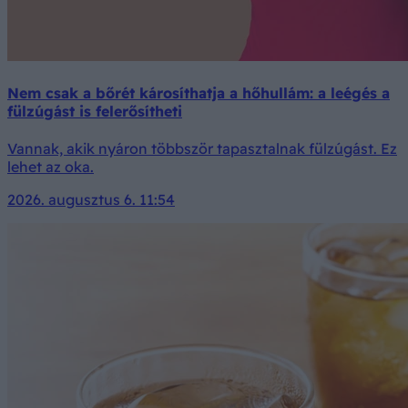
Nem csak a bőrét károsíthatja a hőhullám: a leégés a
fülzúgást is felerősítheti
Vannak, akik nyáron többször tapasztalnak fülzúgást. Ez
lehet az oka.
2026. augusztus 6. 11:54