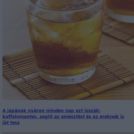
A japánok nyáron minden nap ezt isszák:
koffeinmentes, segíti az emésztést és az ereknek is
jót tesz