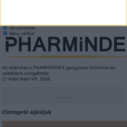
Gyógyszer
Hatóanyag
Gyógyszer
Étrend-kiegészítő
Vényköteles
Vény nélkül
Az adatokat a PHARMINDEX gyógyszer-információs
adatbázis szolgáltatja
Ⓒ Vidal Next kft. 2026.
Címlapról ajánljuk