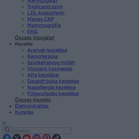
MR-vizsgálat
Triglicerid szint
LDL-koleszterin
Magas CRP
Mammográfia
EKG
Összes Vizsgálat
Kezelés
Aranyér kezelése
Kemoterápia
Szürkehályog műtét
Vízszerű hasmenés
Afta kezelése
Dagadt boka kezelése
Napallergia kezelése
Fülgyulladás kezelése
Összes Kezelés
Életmódváltás
Kutatás