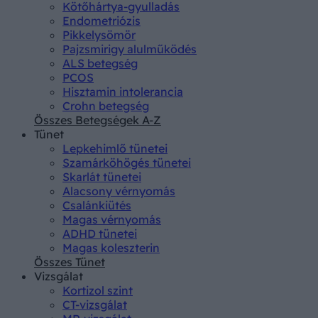
Kötőhártya-gyulladás
Endometriózis
Pikkelysömör
Pajzsmirigy alulműködés
ALS betegség
PCOS
Hisztamin intolerancia
Crohn betegség
Összes Betegségek A-Z
Tünet
Lepkehimlő tünetei
Szamárköhögés tünetei
Skarlát tünetei
Alacsony vérnyomás
Csalánkiütés
Magas vérnyomás
ADHD tünetei
Magas koleszterin
Összes Tünet
Vizsgálat
Kortizol szint
CT-vizsgálat