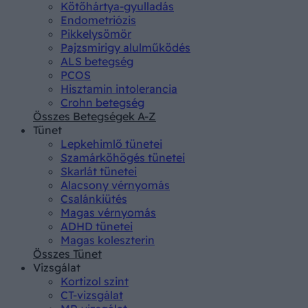
Kötőhártya-gyulladás
Endometriózis
Pikkelysömör
Pajzsmirigy alulműködés
ALS betegség
PCOS
Hisztamin intolerancia
Crohn betegség
Összes Betegségek A-Z
Tünet
Lepkehimlő tünetei
Szamárköhögés tünetei
Skarlát tünetei
Alacsony vérnyomás
Csalánkiütés
Magas vérnyomás
ADHD tünetei
Magas koleszterin
Összes Tünet
Vizsgálat
Kortizol szint
CT-vizsgálat