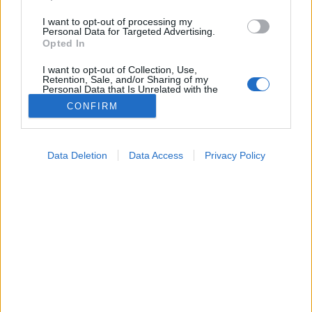
I want to opt-out of processing my
Personal Data for Targeted Advertising.
Opted In
I want to opt-out of Collection, Use,
Retention, Sale, and/or Sharing of my
Personal Data that Is Unrelated with the
Purposes for which it was collected.
CONFIRM
Opted Out
Google consents
Data Deletion
Data Access
Privacy Policy
I want to allow Google to enable storage
related to advertising like cookies on web or
device identifiers in apps.
I want to allow my user data to be sent to
Google for online advertising purposes.
I want to allow Google to send me
personalized advertising.
I want to allow Google to enable storage