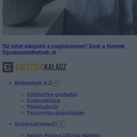
Túl lehet adagolni a magnéziumot? Ezek a tünetek
figyelmeztethetnek rá
Betegségek A-Z
Kötőhártya-gyulladás
Endometriózis
Pikkelysömör
Pajzsmirigy alulműködés
Gyógyszerkereső*
Aspirin Protect 100 mg tabletta