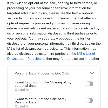
If you wish to opt-out of the sale, sharing to third parties, or
processing of your personal or sensitive information for
targeted advertising by us, please use the below opt-out
section to confirm your selection. Please note that after your
Gyógyszerterápia
opt-out request is processed you may continue seeing
2010. január 12. 13:24
interest-based ads based on personal information utilized by
Módosítva: 2015. november 04. 13:49
us or personal information disclosed to third parties prior to
Megosztás
Küldés
Küldés Messengeren
your opt-out. You may separately opt-out of the further
disclosure of your personal information by third parties on the
IAB’s list of downstream participants. This information may
Egészségkalauz
also be disclosed by us to third parties on the
IAB’s List of
Egészségkalauz
Downstream Participants
that may further disclose it to other
third parties.
Az antibiotikumok közül az első gyógyszer, a
Please note that this website/app uses one or more Google
Personal Data Processing Opt Outs
services and may gather and store information including but
penicillin Alexander Fleming 1928-as felfedezése
not limited to your visit or usage behaviour. You may click to
I want to opt-out of the Sharing of my
nyomán született meg.
personal data.
grant or deny consent to Google and its third-party tags to
Opted In
use your data for below specified purposes in below Google
consent section.
I want to opt-out of the Sale of my
Personal Data.
Opted In