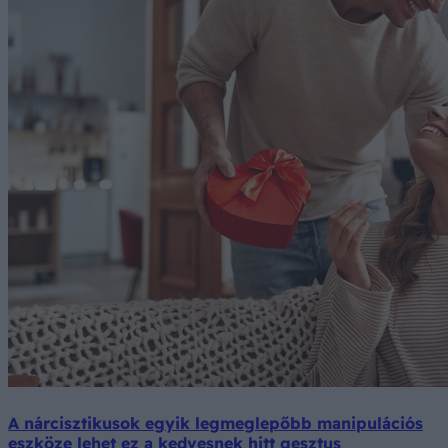
A nárcisztikusok egyik legmeglepőbb manipulációs
eszköze lehet ez a kedvesnek hitt gesztus