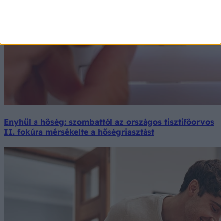
Enyhül a hőség: szombattól az országos tisztifőorvos
II. fokúra mérsékelte a hőségriasztást