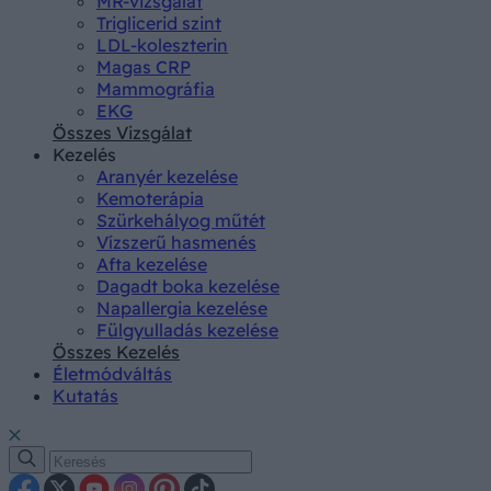
MR-vizsgálat
Triglicerid szint
LDL-koleszterin
Magas CRP
Mammográfia
EKG
Összes Vizsgálat
Kezelés
Aranyér kezelése
Kemoterápia
Szürkehályog műtét
Vízszerű hasmenés
Afta kezelése
Dagadt boka kezelése
Napallergia kezelése
Fülgyulladás kezelése
Összes Kezelés
Életmódváltás
Kutatás