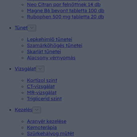
Neo Citran por felnőttnek 14 db
Magne B6 bevont tabletta 100 db
Rubophen 500 mg tabletta 20 db
Tünet
Lepkehimlő tünetei
Szamárköhögés tünetei
Skarlát tünetei
Alacsony vérnyomás
Vizsgálat
Kortizol szint
CT-vizsgálat
MR-vizsgálat
Triglicerid szint
Kezelés
Aranyér kezelése
Kemoterápia
Szürkehályog műtét