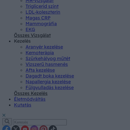
MR-vizsgálat
Triglicerid szint
LDL-koleszterin
Magas CRP
Mammográfia
EKG
Összes Vizsgálat
Kezelés
Aranyér kezelése
Kemoterápia
Szürkehályog műtét
Vízszerű hasmenés
Afta kezelése
Dagadt boka kezelése
Napallergia kezelése
Fülgyulladás kezelése
Összes Kezelés
Életmódváltás
Kutatás