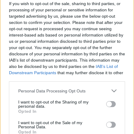
Regenerálja a májat és a kávét is
If you wish to opt-out of the sale, sharing to third parties, or
helyettesítheti egy gyomnövény -
processing of your personal or sensitive information for
targeted advertising by us, please use the below opt-out
így készíthet otthon réti feketét!
section to confirm your selection. Please note that after your
opt-out request is processed you may continue seeing
interest-based ads based on personal information utilized by
us or personal information disclosed to third parties prior to
your opt-out. You may separately opt-out of the further
disclosure of your personal information by third parties on the
IAB’s list of downstream participants. This information may
also be disclosed by us to third parties on the
IAB’s List of
Downstream Participants
that may further disclose it to other
third parties.
Please note that this website/app uses one or more Google
Personal Data Processing Opt Outs
services and may gather and store information including but
not limited to your visit or usage behaviour. You may click to
I want to opt-out of the Sharing of my
personal data.
grant or deny consent to Google and its third-party tags to
Opted In
use your data for below specified purposes in below Google
consent section.
I want to opt-out of the Sale of my
Personal Data.
Opted In