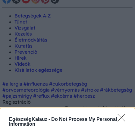
Betegségek A-Z
Tünet
Vizsgálat
Kezelés
Életmódváltás
Kutatás
Prevenció
Hírek
Videók
Kisállatok egészsége
#allergia
#influenza
#cukorbetegség
#orvosmeteorológia
#vérnyomás
#stroke
#rákbetegség
#pajzsmirigy
#reflux
#ekcéma
#herpesz
Regisztráció
Regenerálja a májat és a kávét
Természetes
is helyettesítheti egy
Kezelés
gyógymódok
gyomnövény - így készíthet
EgészségKalauz -
Do Not Process My Personal
otthon réti feketét!
Information