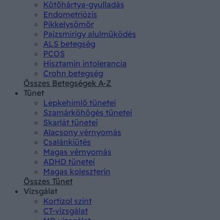
Kötőhártya-gyulladás
Endometriózis
Pikkelysömör
Pajzsmirigy alulműködés
ALS betegség
PCOS
Hisztamin intolerancia
Crohn betegség
Összes Betegségek A-Z
Tünet
Lepkehimlő tünetei
Szamárköhögés tünetei
Skarlát tünetei
Alacsony vérnyomás
Csalánkiütés
Magas vérnyomás
ADHD tünetei
Magas koleszterin
Összes Tünet
Vizsgálat
Kortizol szint
CT-vizsgálat