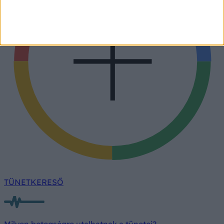
TÜNETKERESŐ
Milyen betegségre utalhatnak a tünetei?