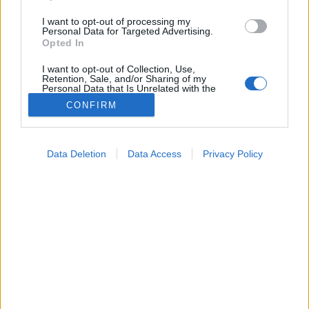
I want to opt-out of processing my
Personal Data for Targeted Advertising.
Opted In
I want to opt-out of Collection, Use,
Retention, Sale, and/or Sharing of my
Personal Data that Is Unrelated with the
Purposes for which it was collected.
CONFIRM
Opted Out
Google consents
Data Deletion
Data Access
Privacy Policy
Természetes gyógymódok
I want to allow Google to enable storage
2026. április 30. 20:11
related to advertising like cookies on web or
Megosztás
Küldés
Küldés Messengeren
device identifiers in apps.
I want to allow my user data to be sent to
PTA
Google for online advertising purposes.
szerző
I want to allow Google to send me
personalized advertising.
Ami a kertészek réme, az máj és az ízületek
I want to allow Google to enable storage