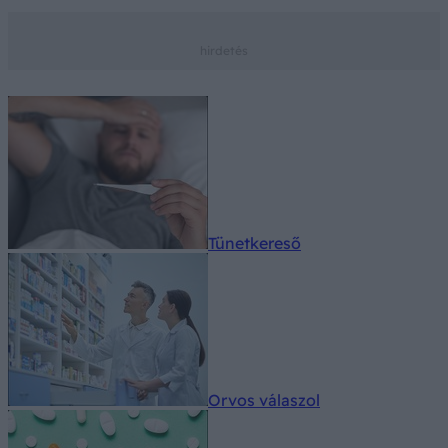
Tünetkereső
Orvos válaszol