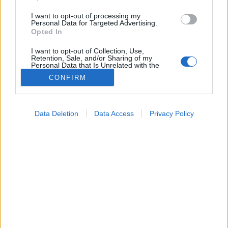
I want to opt-out of processing my
Personal Data for Targeted Advertising.
Opted In
I want to opt-out of Collection, Use,
Retention, Sale, and/or Sharing of my
Personal Data that Is Unrelated with the
Purposes for which it was collected.
CONFIRM
Opted Out
Google consents
Data Deletion
Data Access
Privacy Policy
Orvostudományi kutatások
I want to allow Google to enable storage
2026. május 27. 18:24
related to advertising like cookies on web or
Megosztás
Küldés
Küldés Messengeren
device identifiers in apps.
I want to allow my user data to be sent to
Tomanóczy Andrea
Google for online advertising purposes.
szerkesztő
I want to allow Google to send me
personalized advertising.
Sajnos rossz hírünk van arról, mikor is kezdünk el
I want to allow Google to enable storage