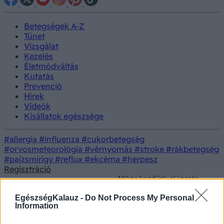
Betegségek A-Z
Tünet
Vizsgálat
Kezelés
Életmódváltás
Kutatás
Prevenció
Hírek
Videók
Kisállatok egészsége
#allergia
#influenza
#cukorbetegség
#orvosmeteorológia
#vérnyomás
#stroke
#rákbetegség
#pajzsmirigy
#reflux
#ekcéma
#herpesz
Regisztráció
Mikor kezdünk el igazán
Orvostudományi
öregedni? Egy kutatás
Kutatás
kutatások
szerint meglepően korán
EgészségKalauz -
Do Not Process My Personal
indul a testi hanyatlás
Information