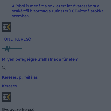
A jóból is megárt a sok: ezért int óvatosságra a
szakértői bizottság a rutinszerű CT-vizsgálatokkal
szemben.
TÜNETKERESŐ
Milyen betegségre utalhatnak a tünetei?
Keresés, pl. fejfájás
Keresés
Gyógyszerkereső