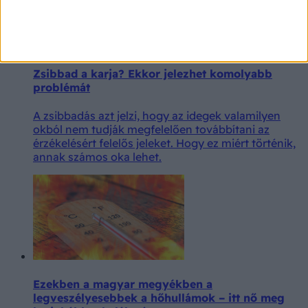
Zsibbad a karja? Ekkor jelezhet komolyabb
problémát
A zsibbadás azt jelzi, hogy az idegek valamilyen
okból nem tudják megfelelően továbbítani az
érzékelésért felelős jeleket. Hogy ez miért történik,
annak számos oka lehet.
Ezekben a magyar megyékben a
legveszélyesebbek a hőhullámok – itt nő meg