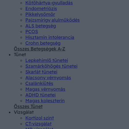
Kötőhártya-gyulladás
Endometriózis
Pikkelysömör
Pajzsmirigy alulműködés
ALS betegség
PCOS
Hisztamin intolerancia
Crohn betegség
Összes Betegségek A-Z
Tünet
Lepkehimlő tünetei
Szamárköhögés tünetei
Skarlát tünetei
Alacsony vérnyomás
Csalánkiütés
Magas vérnyomás
ADHD tünetei
Magas koleszterin
Összes Tünet
Vizsgálat
Kortizol szint
CT-vizsgálat