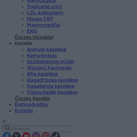
MR-vizsgálat
Triglicerid szint
LDL-koleszterin
Magas CRP
Mammográfia
EKG
Összes Vizsgálat
Kezelés
Aranyér kezelése
Kemoterápia
Szürkehályog műtét
Vízszerű hasmenés
Afta kezelése
Dagadt boka kezelése
Napallergia kezelése
Fülgyulladás kezelése
Összes Kezelés
Életmódváltás
Kutatás