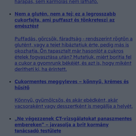
harapás, sem karmolás nem látható.
Nem a glutén, nem a tej: ez a legrosszabb
cukorfajta, ami puffaszt és tönkreteszi az
emésztést
Puffadás, görcsök, fáradtság - rendszerint rögtön a
glutént, vagy a tejet hibáztatjuk érte, pedig más is
okozhatja. Ön tapasztalt már hasonlót a cukros
ételek fogyasztása után? Mutatjuk, miért borítja fel
a cukor a gyomrunk békéjét, és azt is, hogy miként
derítheti ki, ha érintett.
Cukormentes meggyleves – könnyű, krémes és
hűsítő
Könnyű, gyümölcsös, és akár ebédként, akár
vacsoraként vagy desszertként is megállja a helyét.
„Ne végezzenek CT-vizsgálatokat panaszmentes
embereken” – javasolja a brit kormány
tanácsadó testülete