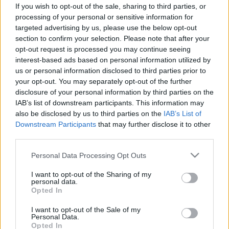
Mikor kezdünk el igazán öregedni?
If you wish to opt-out of the sale, sharing to third parties, or
Egy kutatás szerint meglepően
processing of your personal or sensitive information for
targeted advertising by us, please use the below opt-out
korán indul a testi hanyatlás
section to confirm your selection. Please note that after your
opt-out request is processed you may continue seeing
interest-based ads based on personal information utilized by
us or personal information disclosed to third parties prior to
your opt-out. You may separately opt-out of the further
disclosure of your personal information by third parties on the
IAB’s list of downstream participants. This information may
also be disclosed by us to third parties on the
IAB’s List of
Downstream Participants
that may further disclose it to other
third parties.
Please note that this website/app uses one or more Google
Personal Data Processing Opt Outs
services and may gather and store information including but
not limited to your visit or usage behaviour. You may click to
I want to opt-out of the Sharing of my
personal data.
grant or deny consent to Google and its third-party tags to
Opted In
use your data for below specified purposes in below Google
consent section.
I want to opt-out of the Sale of my
Personal Data.
Opted In