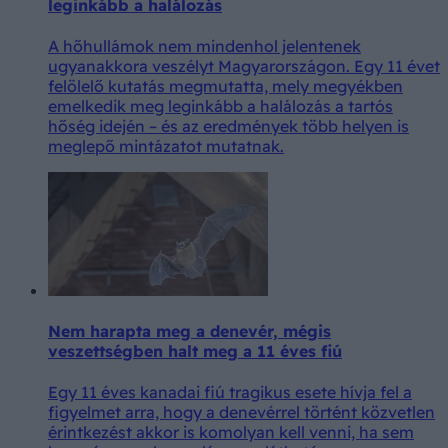
leginkább a halálozás
A hőhullámok nem mindenhol jelentenek
ugyanakkora veszélyt Magyarországon. Egy 11 évet
felölelő kutatás megmutatta, mely megyékben
emelkedik meg leginkább a halálozás a tartós
hőség idején – és az eredmények több helyen is
meglepő mintázatot mutatnak.
Nem harapta meg a denevér, mégis
veszettségben halt meg a 11 éves fiú
Egy 11 éves kanadai fiú tragikus esete hívja fel a
figyelmet arra, hogy a denevérrel történt közvetlen
érintkezést akkor is komolyan kell venni, ha sem