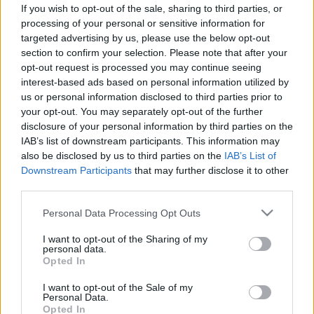
A kutatók új módszert találtak
If you wish to opt-out of the sale, sharing to third parties, or
arra, hogy a „halott” szíveket a
processing of your personal or sensitive information for
targeted advertising by us, please use the below opt-out
testen kívül is életre keltsék
section to confirm your selection. Please note that after your
opt-out request is processed you may continue seeing
interest-based ads based on personal information utilized by
us or personal information disclosed to third parties prior to
your opt-out. You may separately opt-out of the further
disclosure of your personal information by third parties on the
IAB’s list of downstream participants. This information may
also be disclosed by us to third parties on the
IAB’s List of
Downstream Participants
that may further disclose it to other
third parties.
Please note that this website/app uses one or more Google
Personal Data Processing Opt Outs
services and may gather and store information including but
not limited to your visit or usage behaviour. You may click to
I want to opt-out of the Sharing of my
personal data.
grant or deny consent to Google and its third-party tags to
Opted In
use your data for below specified purposes in below Google
consent section.
I want to opt-out of the Sale of my
Personal Data.
Opted In