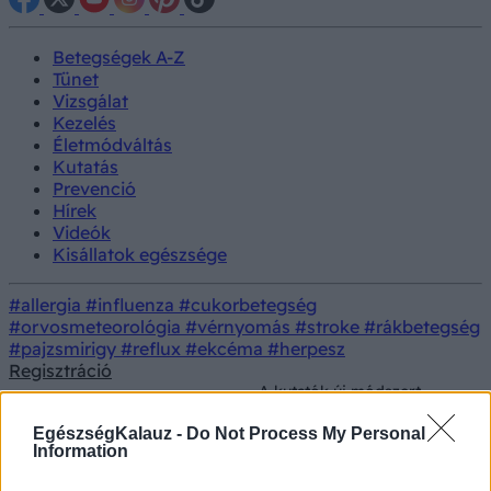
Betegségek A-Z
Tünet
Vizsgálat
Kezelés
Életmódváltás
Kutatás
Prevenció
Hírek
Videók
Kisállatok egészsége
#allergia
#influenza
#cukorbetegség
#orvosmeteorológia
#vérnyomás
#stroke
#rákbetegség
#pajzsmirigy
#reflux
#ekcéma
#herpesz
Regisztráció
A kutatók új módszert
Orvostudományi
találtak arra, hogy a
Kutatás
kutatások
„halott” szíveket a testen
EgészségKalauz -
Do Not Process My Personal
kívül is életre keltsék
Information