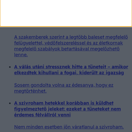
Nem csak a kilincs vagy a villanykapcsoló lehet
problémás.
A Bethesda Kórház főigazgatója szerint 14 év
alatt nem kellene elektromos rollert vezetni
A szakemberek szerint a legtöbb baleset megfelelő
felügyelettel, védőfelszereléssel és az életkornak
megfelelő szabályok betartásával megelőzhető
lenne.
A válás utáni stressznek hitte a tüneteit – amikor
elkezdtek kihullani a fogai, kiderült az igazság
Sosem gondolta volna az édesanya, hogy ez
megtörténhet.
A szívroham hetekkel korábban is küldhet
figyelmeztető jeleket: ezeket a tüneteket nem
érdemes félvállról venni
Nem minden esetben jön váratlanul a szívroham.