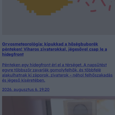
Orvosmeteorológia: kipukkad a hőségbuborék
pénteken! Viharos zivatarokkal, jégesővel csap le a
hidegfront
Pénteken egy hidegfront éri el a térséget. A napsütést
egyre többször zavarják gomolyfelhők, és többfelé
alakulhatnak ki záporok, zivatarok – néhol felhőszakadás
és jégeső kíséretében.
2026. augusztus 6. 19:20