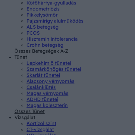
Kötőhártya-gyulladás
Endometriózis
Pikkelysömör
Pajzsmirigy alulműködés
ALS betegség
PCOS
Hisztamin intolerancia
Crohn betegség
Összes Betegségek A-Z
Tünet
Lepkehimlő tünetei
Szamárköhögés tünetei
Skarlát tünetei
Alacsony vérnyomás
Csalánkiütés
Magas vérnyomás
ADHD tünetei
Magas koleszterin
Összes Tünet
Vizsgálat
Kortizol szint
CT-vizsgálat