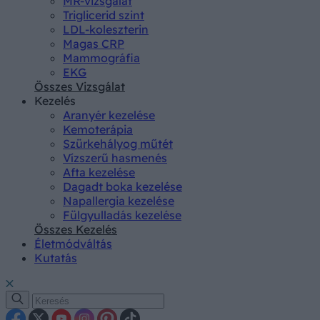
MR-vizsgálat
Triglicerid szint
LDL-koleszterin
Magas CRP
Mammográfia
EKG
Összes Vizsgálat
Kezelés
Aranyér kezelése
Kemoterápia
Szürkehályog műtét
Vízszerű hasmenés
Afta kezelése
Dagadt boka kezelése
Napallergia kezelése
Fülgyulladás kezelése
Összes Kezelés
Életmódváltás
Kutatás