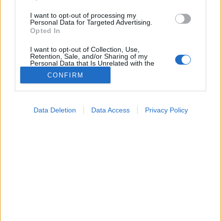
I want to opt-out of processing my
Personal Data for Targeted Advertising.
Opted In
I want to opt-out of Collection, Use,
Retention, Sale, and/or Sharing of my
Personal Data that Is Unrelated with the
Purposes for which it was collected.
CONFIRM
Opted Out
Google consents
Data Deletion
Data Access
Privacy Policy
Orvostudományi kutatások
I want to allow Google to enable storage
2025. július 22. 18:24
related to advertising like cookies on web or
Megosztás
Küldés
Küldés Messengeren
device identifiers in apps.
I want to allow my user data to be sent to
Tomanóczy Andrea
Google for online advertising purposes.
szerkesztő
I want to allow Google to send me
personalized advertising.
A szívre szoruló csecsemők húsz százaléka meghal
I want to allow Google to enable storage