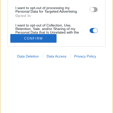
I want to opt-out of processing my
Personal Data for Targeted Advertising.
Opted In
I want to opt-out of Collection, Use,
Retention, Sale, and/or Sharing of my
Personal Data that Is Unrelated with the
Purposes for which it was collected.
CONFIRM
Opted Out
Orvostudományi kutatások
2026. március 24. 16:04
Google consents
Megosztás
Küldés
Küldés Messengeren
Data Deletion
Data Access
Privacy Policy
I want to allow Google to enable storage
related to advertising like cookies on web or
device identifiers in apps.
PTA
szerző
I want to allow my user data to be sent to
Google for online advertising purposes.
Műanyag palackból gyógyszer? Így alakítják át a
I want to allow Google to send me
personalized advertising.
kutatók a hulladékot Parkinson-kór elleni kezeléssé.
I want to allow Google to enable storage