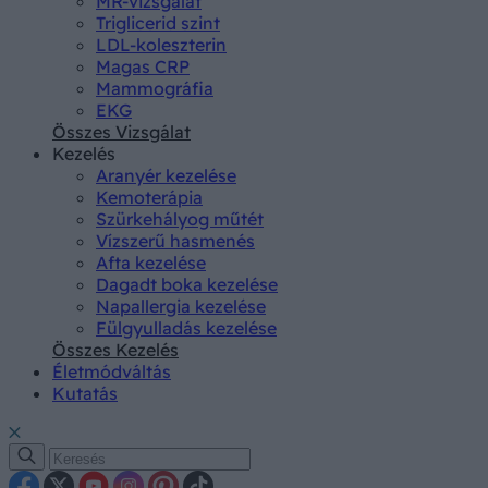
MR-vizsgálat
Triglicerid szint
LDL-koleszterin
Magas CRP
Mammográfia
EKG
Összes Vizsgálat
Kezelés
Aranyér kezelése
Kemoterápia
Szürkehályog műtét
Vízszerű hasmenés
Afta kezelése
Dagadt boka kezelése
Napallergia kezelése
Fülgyulladás kezelése
Összes Kezelés
Életmódváltás
Kutatás