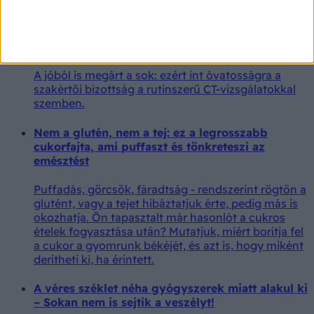
„Ne végezzenek CT-vizsgálatokat panaszmentes
embereken” – javasolja a brit kormány
tanácsadó testülete
A jóból is megárt a sok: ezért int óvatosságra a
szakértői bizottság a rutinszerű CT-vizsgálatokkal
szemben.
Nem a glutén, nem a tej: ez a legrosszabb
cukorfajta, ami puffaszt és tönkreteszi az
emésztést
Puffadás, görcsök, fáradtság - rendszerint rögtön a
glutént, vagy a tejet hibáztatjuk érte, pedig más is
okozhatja. Ön tapasztalt már hasonlót a cukros
ételek fogyasztása után? Mutatjuk, miért borítja fel
a cukor a gyomrunk békéjét, és azt is, hogy miként
derítheti ki, ha érintett.
A véres széklet néha gyógyszerek miatt alakul ki
– Sokan nem is sejtik a veszélyt!