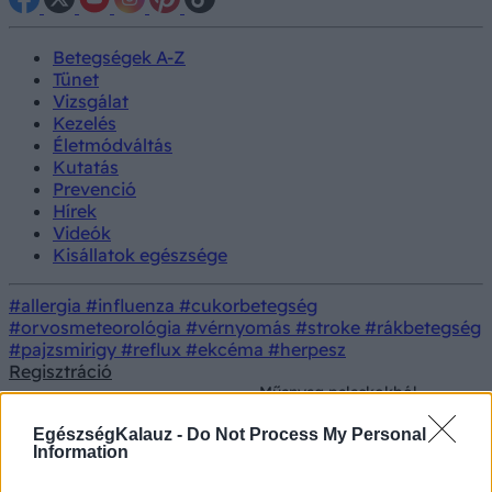
Betegségek A-Z
Tünet
Vizsgálat
Kezelés
Életmódváltás
Kutatás
Prevenció
Hírek
Videók
Kisállatok egészsége
#allergia
#influenza
#cukorbetegség
#orvosmeteorológia
#vérnyomás
#stroke
#rákbetegség
#pajzsmirigy
#reflux
#ekcéma
#herpesz
Regisztráció
Műanyag palackokból
Orvostudományi
Kutatás
készítettek Parkinson-kór
kutatások
elleni gyógyszert
EgészségKalauz -
Do Not Process My Personal
Information
Műanyag palackokból készítettek