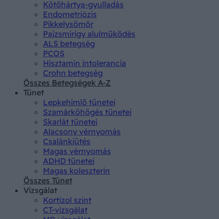
Kötőhártya-gyulladás
Endometriózis
Pikkelysömör
Pajzsmirigy alulműködés
ALS betegség
PCOS
Hisztamin intolerancia
Crohn betegség
Összes Betegségek A-Z
Tünet
Lepkehimlő tünetei
Szamárköhögés tünetei
Skarlát tünetei
Alacsony vérnyomás
Csalánkiütés
Magas vérnyomás
ADHD tünetei
Magas koleszterin
Összes Tünet
Vizsgálat
Kortizol szint
CT-vizsgálat