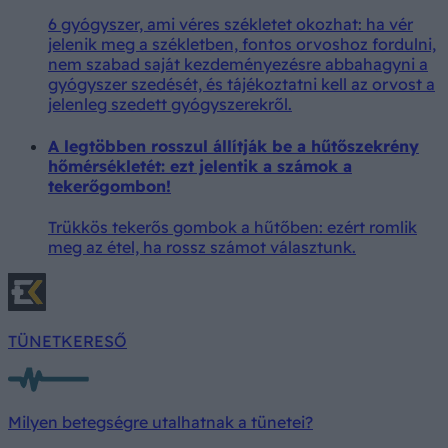
6 gyógyszer, ami véres székletet okozhat: ha vér
jelenik meg a székletben, fontos orvoshoz fordulni,
nem szabad saját kezdeményezésre abbahagyni a
gyógyszer szedését, és tájékoztatni kell az orvost a
jelenleg szedett gyógyszerekről.
A legtöbben rosszul állítják be a hűtőszekrény
hőmérsékletét: ezt jelentik a számok a
tekerőgombon!
Trükkös tekerős gombok a hűtőben: ezért romlik
meg az étel, ha rossz számot választunk.
TÜNETKERESŐ
Milyen betegségre utalhatnak a tünetei?