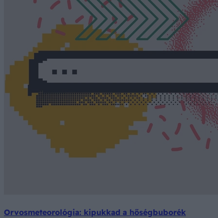
Orvosmeteorológia: kipukkad a hőségbuborék