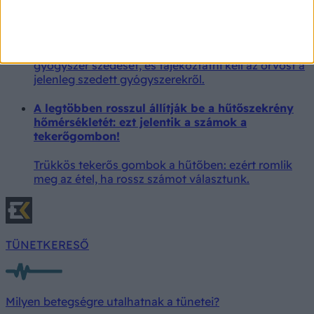
6 gyógyszer, ami véres székletet okozhat: ha vér
jelenik meg a székletben, fontos orvoshoz fordulni,
nem szabad saját kezdeményezésre abbahagyni a
gyógyszer szedését, és tájékoztatni kell az orvost a
jelenleg szedett gyógyszerekről.
A legtöbben rosszul állítják be a hűtőszekrény
hőmérsékletét: ezt jelentik a számok a
tekerőgombon!
Trükkös tekerős gombok a hűtőben: ezért romlik
meg az étel, ha rossz számot választunk.
TÜNETKERESŐ
Milyen betegségre utalhatnak a tünetei?