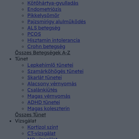
Kötőhártya-gyulladás
Endometriózis
Pikkelysömör
Pajzsmirigy alulműködés
ALS betegség
PCOS
Hisztamin intolerancia
Crohn betegség
Összes Betegségek A-Z
Tünet
Lepkehimlő tünetei
Szamárköhögés tünetei
Skarlát tünetei
Alacsony vérnyomás
Csalánkiütés
Magas vérnyomás
ADHD tünetei
Magas koleszterin
Összes Tünet
Vizsgálat
Kortizol szint
CT-vizsgálat