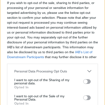
If you wish to opt-out of the sale, sharing to third parties, or
Új vérvizsgálat a hasnyálmirigyrák
processing of your personal or sensitive information for
korai felismerésére - 97 százalékos
targeted advertising by us, please use the below opt-out
section to confirm your selection. Please note that after your
pontossággal azonosítja a
opt-out request is processed you may continue seeing
betegséget
interest-based ads based on personal information utilized by
us or personal information disclosed to third parties prior to
your opt-out. You may separately opt-out of the further
disclosure of your personal information by third parties on the
IAB’s list of downstream participants. This information may
also be disclosed by us to third parties on the
IAB’s List of
Downstream Participants
that may further disclose it to other
third parties.
Please note that this website/app uses one or more Google
Personal Data Processing Opt Outs
services and may gather and store information including but
not limited to your visit or usage behaviour. You may click to
I want to opt-out of the Sharing of my
personal data.
grant or deny consent to Google and its third-party tags to
Opted In
use your data for below specified purposes in below Google
consent section.
I want to opt-out of the Sale of my
Personal Data.
Opted In