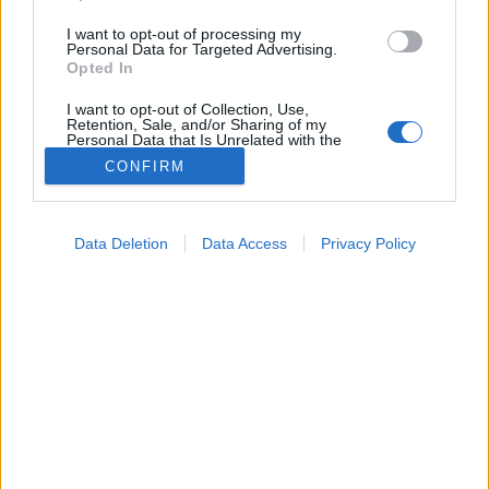
I want to opt-out of processing my
Personal Data for Targeted Advertising.
Opted In
I want to opt-out of Collection, Use,
Retention, Sale, and/or Sharing of my
Personal Data that Is Unrelated with the
Purposes for which it was collected.
CONFIRM
Opted Out
Google consents
Data Deletion
Data Access
Privacy Policy
I want to allow Google to enable storage
related to advertising like cookies on web or
Orvostudományi kutatások
device identifiers in apps.
2026. május 08. 14:34
Megosztás
Küldés
Küldés Messengeren
I want to allow my user data to be sent to
Google for online advertising purposes.
Tomanóczy Andrea
I want to allow Google to send me
szerkesztő
personalized advertising.
I want to allow Google to enable storage