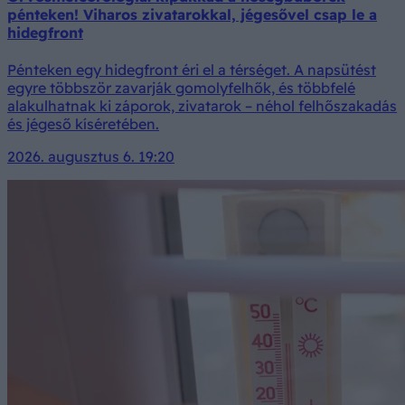
pénteken! Viharos zivatarokkal, jégesővel csap le a
hidegfront
Pénteken egy hidegfront éri el a térséget. A napsütést
egyre többször zavarják gomolyfelhők, és többfelé
alakulhatnak ki záporok, zivatarok – néhol felhőszakadás
és jégeső kíséretében.
2026. augusztus 6. 19:20