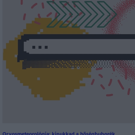
Orvosmeteorológia: kipukkad a hőségbuborék