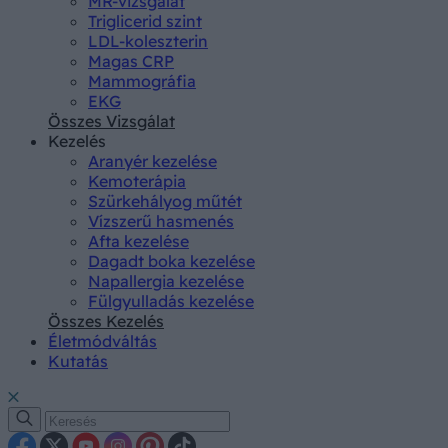
MR-vizsgálat
Triglicerid szint
LDL-koleszterin
Magas CRP
Mammográfia
EKG
Összes Vizsgálat
Kezelés
Aranyér kezelése
Kemoterápia
Szürkehályog műtét
Vízszerű hasmenés
Afta kezelése
Dagadt boka kezelése
Napallergia kezelése
Fülgyulladás kezelése
Összes Kezelés
Életmódváltás
Kutatás