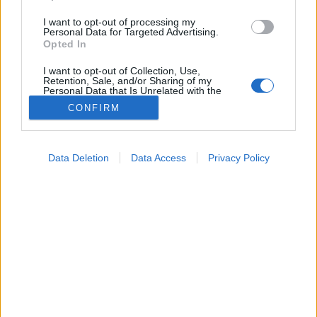
I want to opt-out of processing my
Personal Data for Targeted Advertising.
Opted In
I want to opt-out of Collection, Use,
Retention, Sale, and/or Sharing of my
Personal Data that Is Unrelated with the
Purposes for which it was collected.
CONFIRM
Opted Out
Google consents
Data Deletion
Data Access
Privacy Policy
Orvostudományi kutatások
I want to allow Google to enable storage
2026. április 23. 12:44
related to advertising like cookies on web or
Megosztás
Küldés
Küldés Messengeren
device identifiers in apps.
I want to allow my user data to be sent to
PTA
Google for online advertising purposes.
szerző
I want to allow Google to send me
personalized advertising.
Évek óta egy bizonyos baktériumot hoznak
I want to allow Google to enable storage