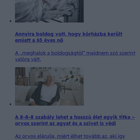
Annyira boldog volt, hogy kórházba került
emiatt a 65 éves nő
A „meghalok a boldogságtól” majdnem szó szerint
valóra vált.
A 8-8-8 szabály lehet a hosszú élet egyik titka –
orvos szerint az agyat és a szívet is védi
Az orvos elárulja, miért élhet tovább az, aki így