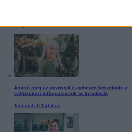
Betegségek A-Z
Extra ajánló
Amiről még az orvosnál is nehezen beszélünk: a
változókori intimpanaszok és kezelésük
Támogatott Tartalom