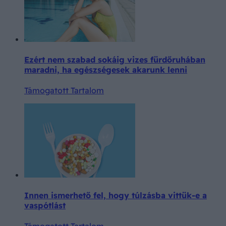
Ezért nem szabad sokáig vizes fürdőruhában
maradni, ha egészségesek akarunk lenni
Támogatott Tartalom
Innen ismerhető fel, hogy túlzásba vittük-e a
vaspótlást