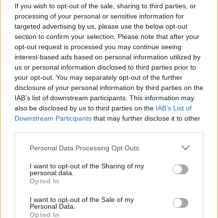
Trójai faló a bélrendszerben: ez a
If you wish to opt-out of the sale, sharing to third parties, or
vírus segíthet időben felismerni a
processing of your personal or sensitive information for
targeted advertising by us, please use the below opt-out
vastagbélrákot
section to confirm your selection. Please note that after your
opt-out request is processed you may continue seeing
interest-based ads based on personal information utilized by
us or personal information disclosed to third parties prior to
your opt-out. You may separately opt-out of the further
disclosure of your personal information by third parties on the
IAB’s list of downstream participants. This information may
also be disclosed by us to third parties on the
IAB’s List of
Downstream Participants
that may further disclose it to other
third parties.
Please note that this website/app uses one or more Google
Personal Data Processing Opt Outs
services and may gather and store information including but
not limited to your visit or usage behaviour. You may click to
I want to opt-out of the Sharing of my
personal data.
grant or deny consent to Google and its third-party tags to
Opted In
use your data for below specified purposes in below Google
consent section.
I want to opt-out of the Sale of my
Personal Data.
Opted In