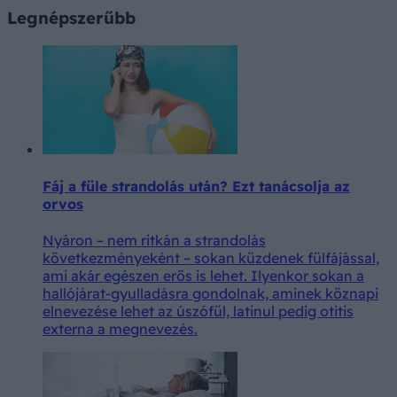
Legnépszerűbb
Fáj a füle strandolás után? Ezt tanácsolja az
orvos
Nyáron – nem ritkán a strandolás
következményeként – sokan küzdenek fülfájással,
ami akár egészen erős is lehet. Ilyenkor sokan a
hallójárat-gyulladásra gondolnak, aminek köznapi
elnevezése lehet az úszófül, latinul pedig otitis
externa a megnevezés.