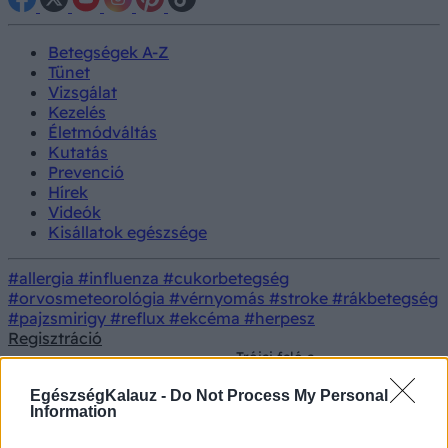
Betegségek A-Z
Tünet
Vizsgálat
Kezelés
Életmódváltás
Kutatás
Prevenció
Hírek
Videók
Kisállatok egészsége
#allergia
#influenza
#cukorbetegség
#orvosmeteorológia
#vérnyomás
#stroke
#rákbetegség
#pajzsmirigy
#reflux
#ekcéma
#herpesz
Regisztráció
Trójai faló a
Orvostudományi
bélrendszerben: ez a vírus
Kutatás
kutatások
segíthet időben felismerni
EgészségKalauz -
Do Not Process My Personal
a vastagbélrákot
Information