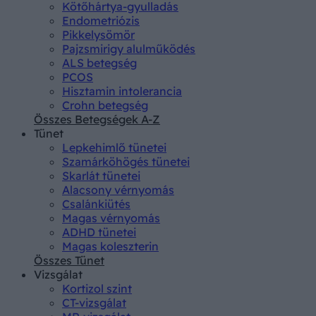
Kötőhártya-gyulladás
Endometriózis
Pikkelysömör
Pajzsmirigy alulműködés
ALS betegség
PCOS
Hisztamin intolerancia
Crohn betegség
Összes Betegségek A-Z
Tünet
Lepkehimlő tünetei
Szamárköhögés tünetei
Skarlát tünetei
Alacsony vérnyomás
Csalánkiütés
Magas vérnyomás
ADHD tünetei
Magas koleszterin
Összes Tünet
Vizsgálat
Kortizol szint
CT-vizsgálat