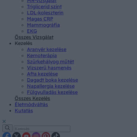
MR-vizsgálat
Triglicerid szint
LDL-koleszterin
Magas CRP
Mammográfia
EKG
Összes Vizsgálat
Kezelés
Aranyér kezelése
Kemoterápia
Szürkehályog műtét
Vízszerű hasmenés
Afta kezelése
Dagadt boka kezelése
Napallergia kezelése
Fülgyulladás kezelése
Összes Kezelés
Életmódváltás
Kutatás