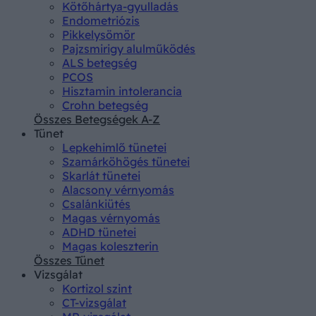
Kötőhártya-gyulladás
Endometriózis
Pikkelysömör
Pajzsmirigy alulműködés
ALS betegség
PCOS
Hisztamin intolerancia
Crohn betegség
Összes Betegségek A-Z
Tünet
Lepkehimlő tünetei
Szamárköhögés tünetei
Skarlát tünetei
Alacsony vérnyomás
Csalánkiütés
Magas vérnyomás
ADHD tünetei
Magas koleszterin
Összes Tünet
Vizsgálat
Kortizol szint
CT-vizsgálat