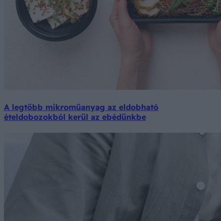
A legtöbb mikroműanyag az eldobható
ételdobozokból kerül az ebédünkbe