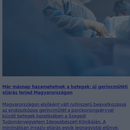
Már másnap hazamehetnek a betegek: új gerincműtéti
eljárás terjed Magyarországon
Magyarországon elsőként vált rutinszerű beavatkozássá
az endoszkópos gerincműtét a porckorongsérvvel
küzdő betegek kezelésében a Szegedi
Tudományegyetem Idegsebészeti Klinikáján. A
minimálisan invazív eljárás egyik legnagyobb előnye,