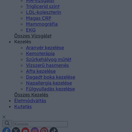
MR-vizsgálat
Triglicerid szint
LDL-koleszterin
Magas CRP
Mammográfia
EKG
Összes Vizsgálat
Kezelés
Aranyér kezelése
Kemoterápia
Szürkehályog műtét
Vízszerű hasmenés
Afta kezelése
Dagadt boka kezelése
Napallergia kezelése
Fülgyulladás kezelése
Összes Kezelés
Életmódváltás
Kutatás