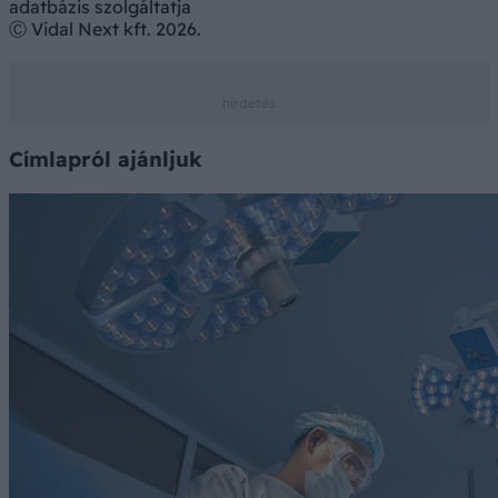
adatbázis szolgáltatja
Ⓒ Vidal Next kft. 2026.
Címlapról ajánljuk