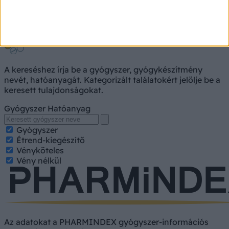
Gyógyszerkereső
A kereséshez írja be a gyógyszer, gyógykészítmény
nevét, hatóanyagát. Kategorizált találatokért jelölje be a
keresett tulajdonságokat.
Gyógyszer
Hatóanyag
Gyógyszer
Étrend-kiegészítő
Vényköteles
Vény nélkül
Az adatokat a PHARMINDEX gyógyszer-információs