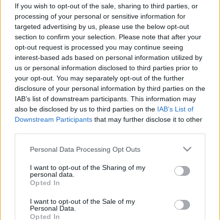
If you wish to opt-out of the sale, sharing to third parties, or
processing of your personal or sensitive information for
targeted advertising by us, please use the below opt-out
section to confirm your selection. Please note that after your
opt-out request is processed you may continue seeing
Szépségápolás
2010. július 14. 10:21
interest-based ads based on personal information utilized by
Módosítva: 2015. november 04. 13:49
us or personal information disclosed to third parties prior to
Megosztás
Küldés
Küldés Messengeren
your opt-out. You may separately opt-out of the further
disclosure of your personal information by third parties on the
IAB’s list of downstream participants. This information may
Egészségkalauz
also be disclosed by us to third parties on the
IAB’s List of
Egészségkalauz
Downstream Participants
that may further disclose it to other
third parties.
Please note that this website/app uses one or more Google
Personal Data Processing Opt Outs
A kiszáradást a testünk nedvességtartalmának
services and may gather and store information including but
not limited to your visit or usage behaviour. You may click to
I want to opt-out of the Sharing of my
nagymértékű csökkenése okozza. Szerveink
personal data.
grant or deny consent to Google and its third-party tags to
megfelelő működéséhez bizonyos mennyiségű
Opted In
use your data for below specified purposes in below Google
folyadék szükséges. A minimum napi négy pohár víz,
consent section.
I want to opt-out of the Sale of my
Personal Data.
ideálisnak pedig nyolc pohár tekinthető. Ha több
Opted In