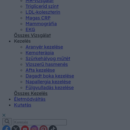
MR-vizsgálat
Triglicerid szint
LDL-koleszterin
Magas CRP
Mammográfia
EKG
Összes Vizsgálat
Kezelés
Aranyér kezelése
Kemoterápia
Szürkehályog műtét
Vízszerű hasmenés
Afta kezelése
Dagadt boka kezelése
Napallergia kezelése
Fülgyulladás kezelése
Összes Kezelés
Életmódváltás
Kutatás