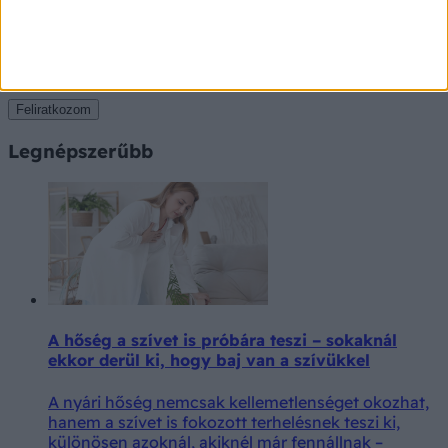
Értesüljön legújabb híreinkről hírlevelünkből
Feliratkozom
Legnépszerűbb
A hőség a szívet is próbára teszi – sokaknál
ekkor derül ki, hogy baj van a szívükkel
A nyári hőség nemcsak kellemetlenséget okozhat,
hanem a szívet is fokozott terhelésnek teszi ki,
különösen azoknál, akiknél már fennállnak –