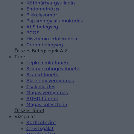
Kötőhártya-gyulladás
Endometriózis
Pikkelysömör
Pajzsmirigy alulműködés
ALS betegség
PCOS
Hisztamin intolerancia
Crohn betegség
Összes Betegségek A-Z
Tünet
Lepkehimlő tünetei
Szamárköhögés tünetei
Skarlát tünetei
Alacsony vérnyomás
Csalánkiütés
Magas vérnyomás
ADHD tünetei
Magas koleszterin
Összes Tünet
Vizsgálat
Kortizol szint
CT-vizsgálat