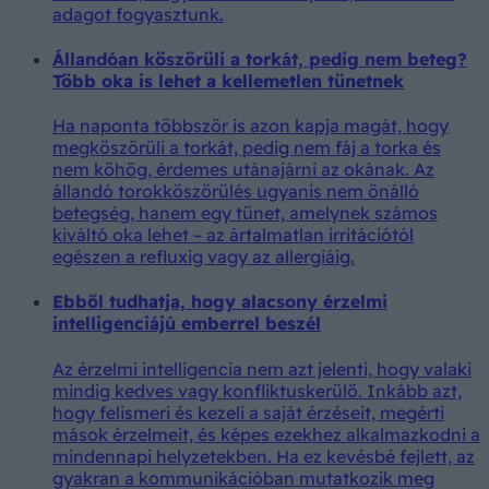
adagot fogyasztunk.
Állandóan köszörüli a torkát, pedig nem beteg?
Több oka is lehet a kellemetlen tünetnek
Ha naponta többször is azon kapja magát, hogy
megköszörüli a torkát, pedig nem fáj a torka és
nem köhög, érdemes utánajárni az okának. Az
állandó torokköszörülés ugyanis nem önálló
betegség, hanem egy tünet, amelynek számos
kiváltó oka lehet – az ártalmatlan irritációtól
egészen a refluxig vagy az allergiáig.
Ebből tudhatja, hogy alacsony érzelmi
intelligenciájú emberrel beszél
Az érzelmi intelligencia nem azt jelenti, hogy valaki
mindig kedves vagy konfliktuskerülő. Inkább azt,
hogy felismeri és kezeli a saját érzéseit, megérti
mások érzelmeit, és képes ezekhez alkalmazkodni a
mindennapi helyzetekben. Ha ez kevésbé fejlett, az
gyakran a kommunikációban mutatkozik meg