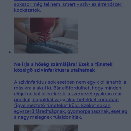
sokszor még fel nem ismert – szív- és érrendszeri
kockázatok.
Ne írja a hőség számlájára! Ezek a tünetek
közelgő szívinfarktusra utalhatnak
A szívinfarktus sok esetben nem egyik pillanatról a
másikra alakul ki. Bár előfordulhat, hogy minden
előjel nélkül jelentkezik, a szervezet gyakran már
órákkal, napokkal vagy akár hetekkel korábban
figyelmeztető tüneteket küld. Ezeket sokan
egyszerű fáradtságnak, gyomorpanasznak, esetleg
a nagy melegnek tulajdonítják.