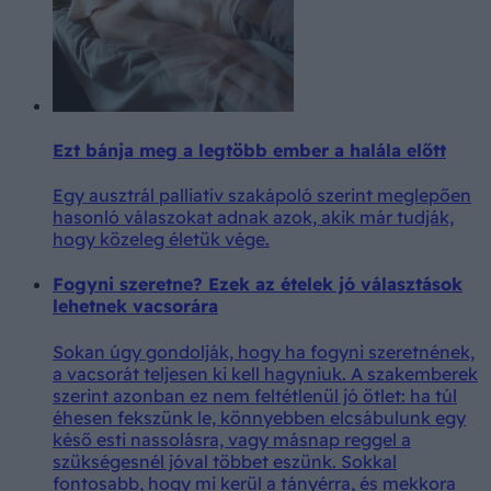
Ezt bánja meg a legtöbb ember a halála előtt
Egy ausztrál palliatív szakápoló szerint meglepően
hasonló válaszokat adnak azok, akik már tudják,
hogy közeleg életük vége.
Fogyni szeretne? Ezek az ételek jó választások
lehetnek vacsorára
Sokan úgy gondolják, hogy ha fogyni szeretnének,
a vacsorát teljesen ki kell hagyniuk. A szakemberek
szerint azonban ez nem feltétlenül jó ötlet: ha túl
éhesen fekszünk le, könnyebben elcsábulunk egy
késő esti nassolásra, vagy másnap reggel a
szükségesnél jóval többet eszünk. Sokkal
fontosabb, hogy mi kerül a tányérra, és mekkora