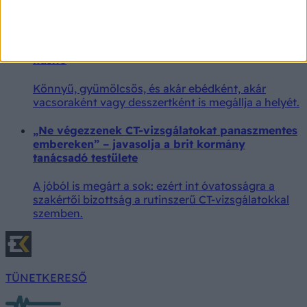
a cukor a gyomrunk békéjét, és azt is, hogy miként
derítheti ki, ha érintett.
Cukormentes meggyleves – könnyű, krémes és
hűsítő
Könnyű, gyümölcsös, és akár ebédként, akár
vacsoraként vagy desszertként is megállja a helyét.
„Ne végezzenek CT-vizsgálatokat panaszmentes
embereken” – javasolja a brit kormány
tanácsadó testülete
A jóból is megárt a sok: ezért int óvatosságra a
szakértői bizottság a rutinszerű CT-vizsgálatokkal
szemben.
TÜNETKERESŐ