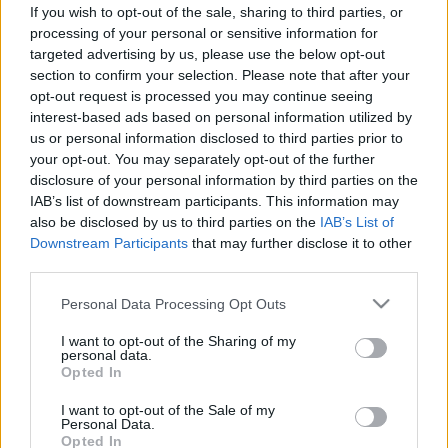
Ismerje meg bőrtípusát - ha ezzel
If you wish to opt-out of the sale, sharing to third parties, or
nincs tisztában, nem tud majd jó
processing of your personal or sensitive information for
targeted advertising by us, please use the below opt-out
arcápolót venni magának
section to confirm your selection. Please note that after your
opt-out request is processed you may continue seeing
interest-based ads based on personal information utilized by
us or personal information disclosed to third parties prior to
your opt-out. You may separately opt-out of the further
disclosure of your personal information by third parties on the
IAB’s list of downstream participants. This information may
also be disclosed by us to third parties on the
IAB’s List of
Downstream Participants
that may further disclose it to other
third parties.
Please note that this website/app uses one or more Google
Personal Data Processing Opt Outs
services and may gather and store information including but
not limited to your visit or usage behaviour. You may click to
I want to opt-out of the Sharing of my
personal data.
grant or deny consent to Google and its third-party tags to
Opted In
use your data for below specified purposes in below Google
consent section.
I want to opt-out of the Sale of my
Personal Data.
Opted In