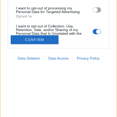
I want to opt-out of processing my
Personal Data for Targeted Advertising.
Opted In
I want to opt-out of Collection, Use,
Retention, Sale, and/or Sharing of my
Personal Data that Is Unrelated with the
Purposes for which it was collected.
CONFIRM
Opted Out
Google consents
Data Deletion
Data Access
Privacy Policy
Szépségápolás
I want to allow Google to enable storage
2024. május 21. 16:04
related to advertising like cookies on web or
Módosítva: 2018. július 09. 11:06
device identifiers in apps.
Megosztás
Küldés
Küldés Messengeren
I want to allow my user data to be sent to
Google for online advertising purposes.
Könnyen lehet, hogy ezért nem válik be az arckrém,
I want to allow Google to send me
amit használ.
personalized advertising.
I want to allow Google to enable storage