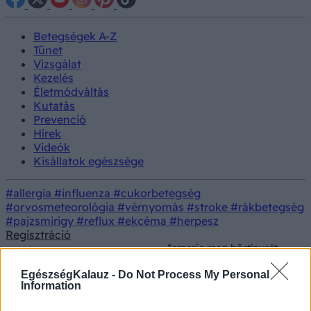
Betegségek A-Z
Tünet
Vizsgálat
Kezelés
Életmódváltás
Kutatás
Prevenció
Hírek
Videók
Kisállatok egészsége
#allergia
#influenza
#cukorbetegség
#orvosmeteorológia
#vérnyomás
#stroke
#rákbetegség
#pajzsmirigy
#reflux
#ekcéma
#herpesz
Regisztráció
Ismerje meg bőrtípusát -
ha ezzel nincs tisztában,
Prevenció
Szépségápolás
nem tud majd jó arcápolót
EgészségKalauz -
Do Not Process My Personal
venni magának
Information