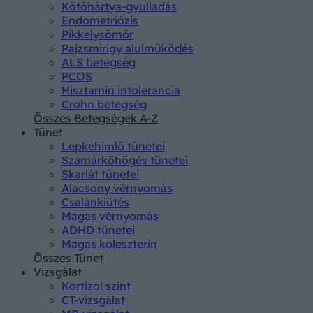
Kötőhártya-gyulladás
Endometriózis
Pikkelysömör
Pajzsmirigy alulműködés
ALS betegség
PCOS
Hisztamin intolerancia
Crohn betegség
Összes Betegségek A-Z
Tünet
Lepkehimlő tünetei
Szamárköhögés tünetei
Skarlát tünetei
Alacsony vérnyomás
Csalánkiütés
Magas vérnyomás
ADHD tünetei
Magas koleszterin
Összes Tünet
Vizsgálat
Kortizol szint
CT-vizsgálat