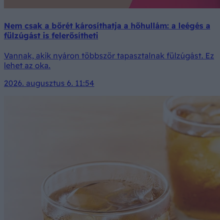
Nem csak a bőrét károsíthatja a hőhullám: a leégés a
fülzúgást is felerősítheti
Vannak, akik nyáron többször tapasztalnak fülzúgást. Ez
lehet az oka.
2026. augusztus 6. 11:54