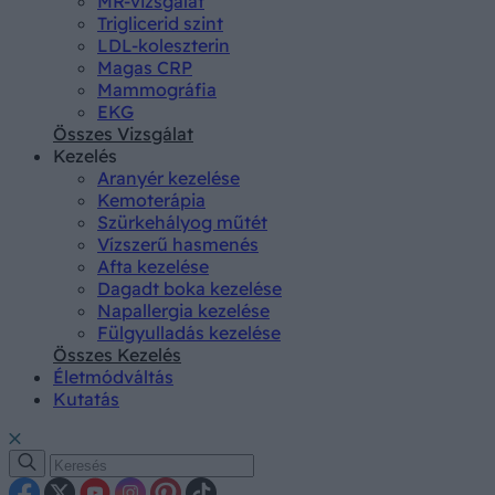
MR-vizsgálat
Triglicerid szint
LDL-koleszterin
Magas CRP
Mammográfia
EKG
Összes Vizsgálat
Kezelés
Aranyér kezelése
Kemoterápia
Szürkehályog műtét
Vízszerű hasmenés
Afta kezelése
Dagadt boka kezelése
Napallergia kezelése
Fülgyulladás kezelése
Összes Kezelés
Életmódváltás
Kutatás